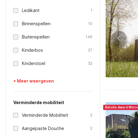
Ledikant
1
Binnenspellen
10
Buitenspellen
146
Kinderbox
27
Kinderstoel
32
+ Meer weergeven
Verminderde mobiliteit
Belvilla Award Winn
Verminderde Mobiliteit
2
Aangepaste Douche
2