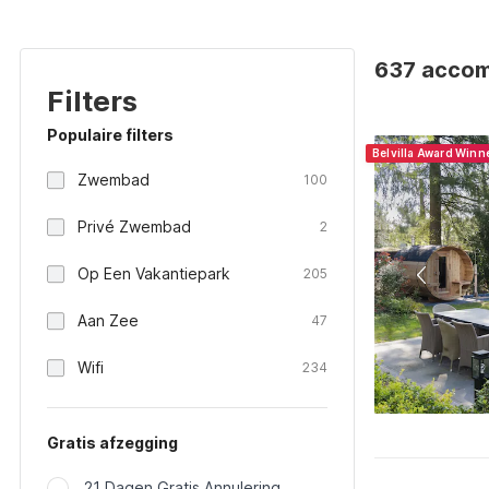
637 accom
Filters
Populaire filters
Belvilla Award Winn
Zwembad
100
Privé Zwembad
2
Op Een Vakantiepark
205
Aan Zee
47
Wifi
234
Gratis afzegging
21 Dagen Gratis Annulering