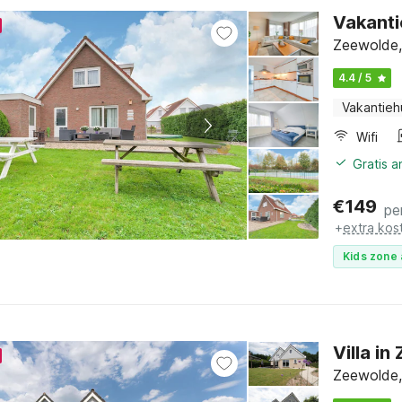
Vakanti
Zeewolde,
4.4 / 5
Vakantieh
Wifi
Gratis 
€
149
pe
+
extra kos
Kids zone 
Villa i
Zeewolde,