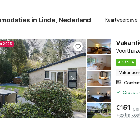
modaties in Linde, Nederland
Kaartweergave
Vakanti
er 2025
Voorthuize
4.4 / 5
Vakantieh
Gratis 
€
151
pe
+
extra kos