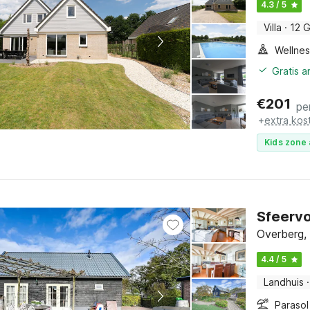
4.3 / 5
Villa
·
12 
Gratis 
€
201
pe
+
extra kos
Kids zone 
Sfeervo
Overberg,
4.4 / 5
Landhuis
·
Parasol