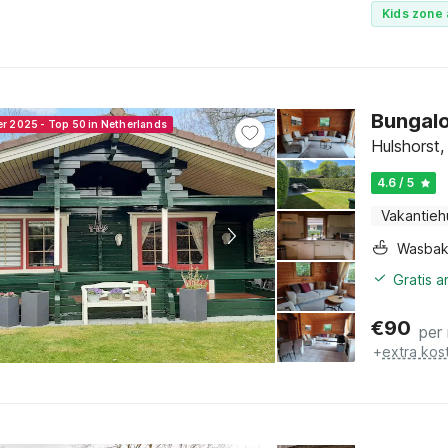
Kids zone 
Bungalo
er 2025 - Top 50 in Netherlands
Hulshorst,
4.6 / 5
Vakantieh
Wasba
Gratis 
€
90
per
+
extra kos