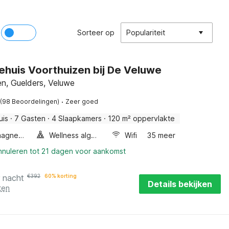
Sorteer op
Populariteit
ehuis Voorthuizen bij De Veluwe
n, Guelders, Veluwe
·
(98 Beoordelingen)
Zeer goed
uis
·
7 Gasten
·
4 Slaapkamers
·
120 m² oppervlakte
Combimagnetron
Wellness algemeen
Wifi
35 meer
annuleren tot 21 dagen voor aankomst
r nacht
€
392
60% korting
Details bekijken
ten