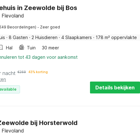
ehuis in Zeewolde bij Bos
 Flevoland
·
(49 Beoordelingen)
Zeer goed
uis
·
8 Gasten
·
2 Huisdieren
·
4 Slaapkamers
·
178 m² oppervlakte
Hal
Tuin
30 meer
annuleren tot 43 dagen voor aankomst
r nacht
€
269
43% korting
ten
Details bekijken
available
n Zeewolde bij Horsterwold
 Flevoland