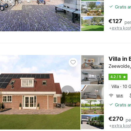
Gratis 
€
127
pe
+
extra kos
Villa in
Zeewolde,
4.2 / 5
Villa
·
10 
Wifi
Gratis 
€
270
pe
+
extra kos