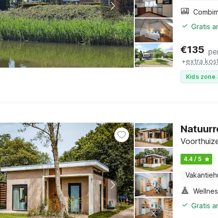
Gratis 
€
135
pe
+
extra kos
Kids zone 
Natuurr
Voorthuize
4.4 / 5
Vakantieh
Gratis 