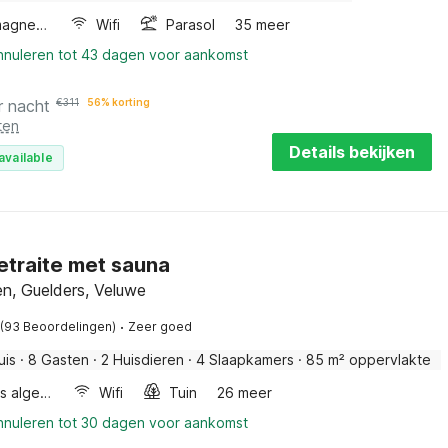
Combimagnetron
Wifi
Parasol
35 meer
annuleren tot 43 dagen voor aankomst
r nacht
€
311
56% korting
ten
Details bekijken
available
etraite met sauna
n, Guelders, Veluwe
·
(93 Beoordelingen)
Zeer goed
uis
·
8 Gasten
·
2 Huisdieren
·
4 Slaapkamers
·
85 m² oppervlakte
Wellness algemeen
Wifi
Tuin
26 meer
annuleren tot 30 dagen voor aankomst