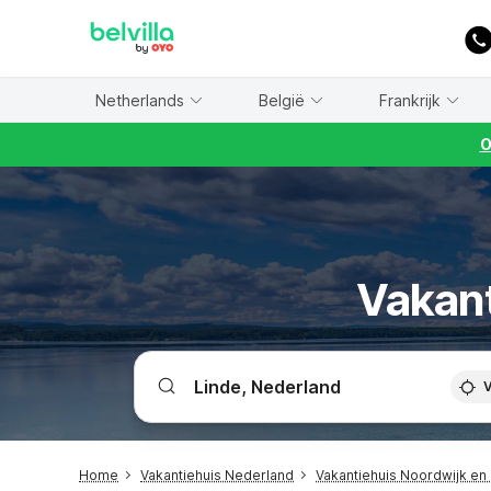
WIZARD MEMBER
Netherlands
België
Frankrijk
O
Vakant
V
Home
Vakantiehuis Nederland
Vakantiehuis Noordwijk e