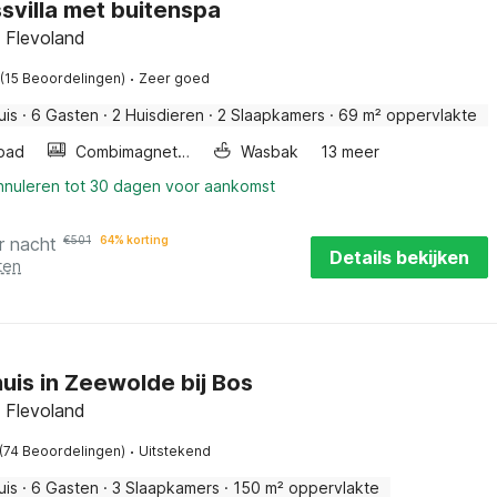
svilla met buitenspa
 Flevoland
·
(15 Beoordelingen)
Zeer goed
uis
·
6 Gasten
·
2 Huisdieren
·
2 Slaapkamers
·
69 m² oppervlakte
bad
Combimagnetron
Wasbak
13 meer
annuleren tot 30 dagen voor aankomst
r nacht
€
501
64% korting
Details bekijken
ten
huis in Zeewolde bij Bos
 Flevoland
·
(74 Beoordelingen)
Uitstekend
uis
·
6 Gasten
·
3 Slaapkamers
·
150 m² oppervlakte