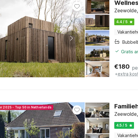
Wellnes
Zeewolde,
4.4 / 5
Vakantieh
Bubbel
Gratis 
€
180
pe
+
extra kos
Familie
er 2025 - Top 50 in Netherlands
Zeewolde,
4.5 / 5
Vakantieh