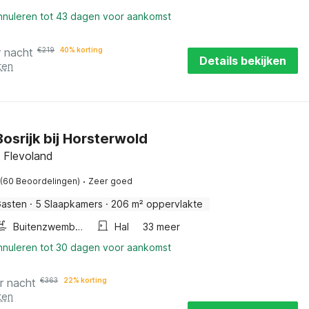
annuleren tot 43 dagen voor aankomst
r nacht
€
219
40% korting
Details bekijken
ten
 Bosrijk bij Horsterwold
 Flevoland
·
(60 Beoordelingen)
Zeer goed
Gasten
·
5 Slaapkamers
·
206 m² oppervlakte
Buitenzwembad
Hal
33 meer
annuleren tot 30 dagen voor aankomst
r nacht
€
363
22% korting
ten