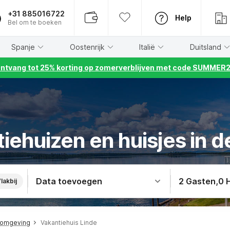
+31 885016722
Help
Bel om te boeken
Spanje
Oostenrijk
Italië
Duitsland
ntvang tot 25% korting op zomerverblijven met code SUMMER
iehuizen en huisjes in d
Data toevoegen
2 Gasten
,
0 
lakbij
n omgeving
Vakantiehuis Linde