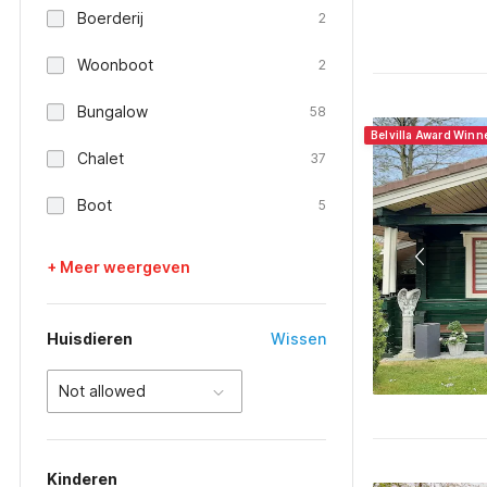
Boerderij
2
Woonboot
2
Bungalow
58
Belvilla Award Winn
Chalet
37
Boot
5
+ Meer weergeven
Huisdieren
Wissen
Not allowed
Kinderen