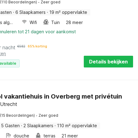
·
(110 Beoordelingen)
Zeer goed
Gasten
·
6 Slaapkamers
·
19 m² oppervlakte
Wellness algemeen
Wifi
Tuin
28 meer
annuleren tot 21 dagen voor aankomst
r nacht
€
582
65% korting
ten
Details bekijken
available
l vakantiehuis in Overberg met privétuin
 Utrecht
·
(15 Beoordelingen)
Zeer goed
5 Gasten
·
2 Slaapkamers
·
110 m² oppervlakte
douche
terras
21 meer