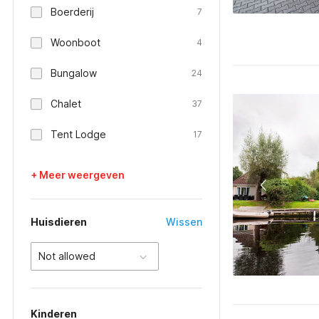
Boerderij
7
Woonboot
4
Bungalow
24
Chalet
37
Tent Lodge
17
+ Meer weergeven
Huisdieren
Wissen
Not allowed
Kinderen