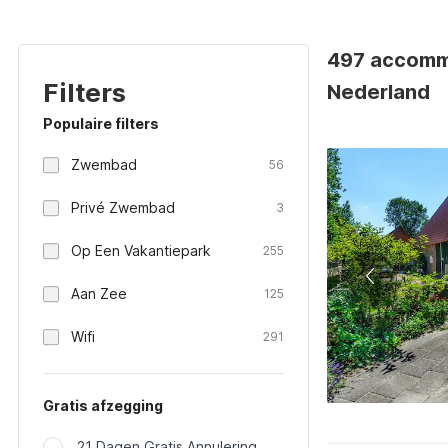
497 accommo
Filters
Nederland
Populaire filters
Zwembad
56
Privé Zwembad
3
Op Een Vakantiepark
255
Aan Zee
125
Wifi
291
Gratis afzegging
21 Dagen Gratis Annulering