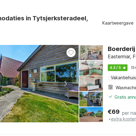
daties in Tytsjerksteradeel,
Kaartweergave
Boerderij 
Eastermar, F
4.3 / 5
(5
Vakantiehuis
Wasmachi
Gratis ann
€
69
per n
+
extra koste