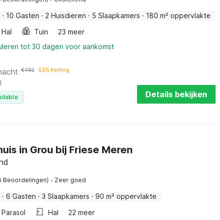
·
10 Gasten
·
2 Huisdieren
·
5 Slaapkamers
·
180 m² oppervlakte
Hal
Tuin
23 meer
uleren tot 30 dagen voor aankomst
nacht
€
492
52% korting
n
Details bekijken
ilable
uis in Grou bij Friese Meren
and
·
6 Beoordelingen)
Zeer goed
·
6 Gasten
·
3 Slaapkamers
·
90 m² oppervlakte
Parasol
Hal
22 meer