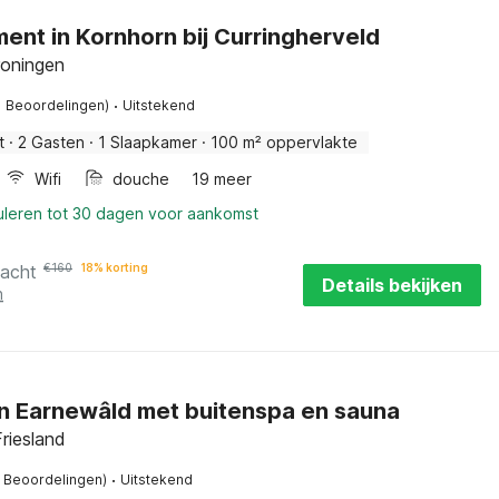
nt in Kornhorn bij Curringherveld
roningen
·
1 Beoordelingen)
Uitstekend
t
·
2 Gasten
·
1 Slaapkamer
·
100 m² oppervlakte
Wifi
douche
19 meer
uleren tot 30 dagen voor aankomst
nacht
€
160
18% korting
Details bekijken
n
Net huis in Earnewâld met buitenspa en sauna
riesland
·
2 Beoordelingen)
Uitstekend