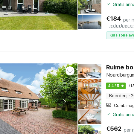
Gratis ann
€
184
per 
+
extra koste
Kids zone ava
Ruime bo
Noardburgum
4.4 / 5
(1
Boerderij
·
2
Gratis ann
€
562
per 