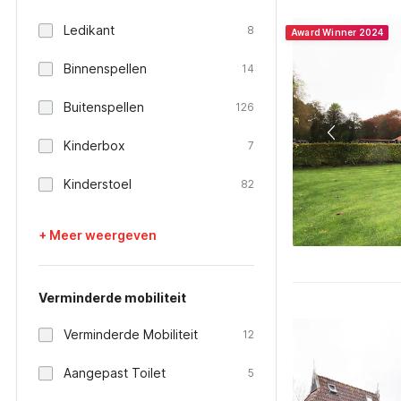
Ledikant
8
Award Winner 2024
Binnenspellen
14
Buitenspellen
126
Kinderbox
7
Kinderstoel
82
+ Meer weergeven
Verminderde mobiliteit
Verminderde Mobiliteit
12
Aangepast Toilet
5