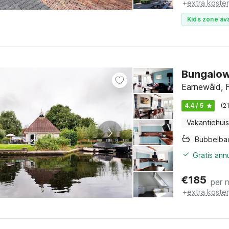
+
extra koste
Kids zone ava
Bungalow
Earnewâld, F
4.4 / 5
(2
Vakantiehuis
Bubbelba
Gratis ann
€
185
per 
+
extra koste