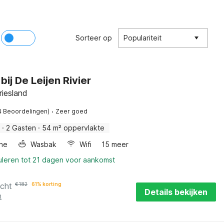
Sorteer op
Populariteit
bij De Leijen Rivier
riesland
·
4 Beoordelingen)
Zeer goed
·
2 Gasten
·
54 m² oppervlakte
ne
Wasbak
Wifi
15 meer
uleren tot 21 dagen voor aankomst
acht
€
182
61% korting
Details bekijken
n