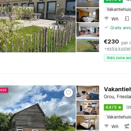
Vakantiehuis
Wifi
Gratis ann
€
230
per 
+
extra koste
Kids zone ava
Vakantieh
2025
Grou, Friesl
4.4 / 5
(2
Vakantiehuis
Wifi