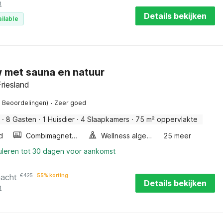
n
Details bekijken
ilable
 met sauna en natuur
riesland
·
1 Beoordelingen)
Zeer goed
·
8 Gasten
·
1 Huisdier
·
4 Slaapkamers
·
75 m² oppervlakte
d
Combimagnetron
Wellness algemeen
25 meer
uleren tot 30 dagen voor aankomst
nacht
€
425
55% korting
Details bekijken
n