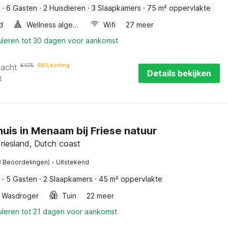
·
6 Gasten
·
2 Huisdieren
·
3 Slaapkamers
·
75 m² oppervlakte
d
Wellness algemeen
Wifi
27 meer
uleren tot 30 dagen voor aankomst
nacht
€
475
66% korting
Details bekijken
n
uis in Menaam bij Friese natuur
riesland, Dutch coast
·
8 Beoordelingen)
Uitstekend
·
5 Gasten
·
2 Slaapkamers
·
45 m² oppervlakte
Wasdroger
Tuin
22 meer
uleren tot 21 dagen voor aankomst