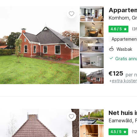
Apparteme
Kornhorn, G
4.6 / 5
(3
Appartemen
Wasbak
Gratis ann
€
125
per 
+
extra koste
Earnewâld, F
4.5 / 5
(1