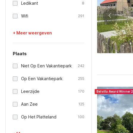
Ledikant
8
Wifi
291
+ Meer weergeven
Plaats
Niet Op Een Vakantiepark
242
Op Een Vakantiepark
255
Leerzijde
170
Belvilla Award Winner 
Aan Zee
125
Op Het Platteland
100