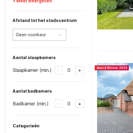
+ Meer weergeven
Afstand tot het stadscentrum
Geen voorkeur
Aantal slaapkamers
Award Winner 2024
Slaapkamer (min.)
0
-
+
Aantal badkamers
Badkamer (min.)
0
-
+
Categorieën