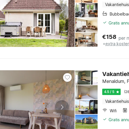
Vakantiehuis
Bubbelba
Gratis ann
€
158
per 
+
extra koste
Vakantieh
Menaldum, F
4.5 / 5
(2
Vakantiehuis
Wifi
Gratis ann