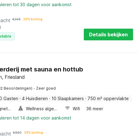
uleren tot 30 dagen voor aankomst
nacht
€
268
29% korting
n
Details bekijken
ilable
erderij met sauna en hottub
, Friesland
·
32 Beoordelingen)
Zeer goed
0 Gasten
·
4 Huisdieren
·
10 Slaapkamers
·
750 m² oppervlakte
Combimagnetron
Wellness algemeen
Wifi
36 meer
uleren tot 14 dagen voor aankomst
nacht
€
880
34% korting