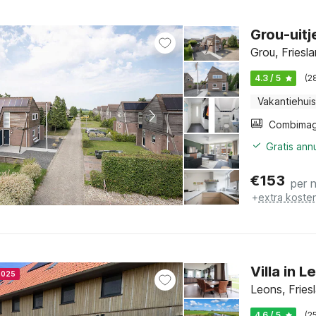
Grou-uitj
Grou, Friesl
4.3 / 5
(2
Vakantiehuis
Gratis ann
€
153
per 
+
extra koste
Villa in 
2025
Leons, Fries
4.6 / 5
(2