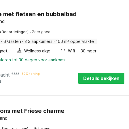
e met fietsen en bubbelbad
and
·
8 Beoordelingen)
Zeer goed
·
6 Gasten
·
3 Slaapkamers
·
100 m² oppervlakte
Combimagnetron
Wellness algemeen
Wifi
30 meer
uleren tot 30 dagen voor aankomst
nacht
€
388
60% korting
Details bekijken
n
Leons met Friese charme
land
·
5 Beoordelingen)
Uitstekend