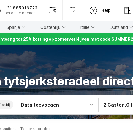
+31 885016722
Help
Bel om te boeken
Spanje
Oostenrijk
Italië
Duitsland
ntvang tot 25% korting op zomerverblijven met code SUMMER
n tytsjerksteradeel direc
Data toevoegen
2 Gasten
,
0 
lakbij
akantiehuis Tytsjerksteradeel