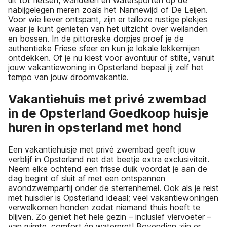
uit tot fietsen, wandelen en watersporten op de
nabijgelegen meren zoals het Nannewijd of De Leijen.
Voor wie liever ontspant, zijn er talloze rustige plekjes
waar je kunt genieten van het uitzicht over weilanden
en bossen. In de pittoreske dorpjes proef je de
authentieke Friese sfeer en kun je lokale lekkernijen
ontdekken. Of je nu kiest voor avontuur of stilte, vanuit
jouw vakantiewoning in Opsterland bepaal jij zelf het
tempo van jouw droomvakantie.
Vakantiehuis met privé zwembad
in de Opsterland Goedkoop huisje
huren in opsterland met hond
Een vakantiehuisje met privé zwembad geeft jouw
verblijf in Opsterland net dat beetje extra exclusiviteit.
Neem elke ochtend een frisse duik voordat je aan de
dag begint of sluit af met een ontspannen
avondzwempartij onder de sterrenhemel. Ook als je reist
met huisdier is Opsterland ideaal; veel vakantiewoningen
verwelkomen honden zodat niemand thuis hoeft te
blijven. Zo geniet het hele gezin – inclusief viervoeter –
van ruimte, comfort én waterpret! Bovendien zijn er