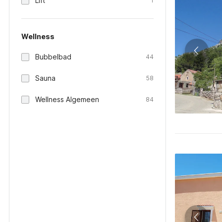
Lift
1
Wellness
Bubbelbad
44
Sauna
58
Wellness Algemeen
84