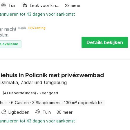
Tuin
Leuk voor kinderen
23 meer
 annuleren tot 43 dagen voor aankomst
er nacht
€
188
15% korting
osten
Details bekijken
e available
iehuis in Policnik met privézwembad
, Dalmatia, Zadar und Umgebung
·
(41 Beoordelingen)
Zeer goed
huis
·
6 Gasten
·
3 Slaapkamers
·
130 m² oppervlakte
Ligbedden
Tuin
30 meer
 annuleren tot 43 dagen voor aankomst