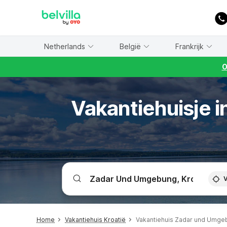
WIZARD MEMBER
Netherlands
België
Frankrijk
O
Vakantiehuisje 
V
Home
Vakantiehuis Kroatië
Vakantiehuis Zadar und Umge