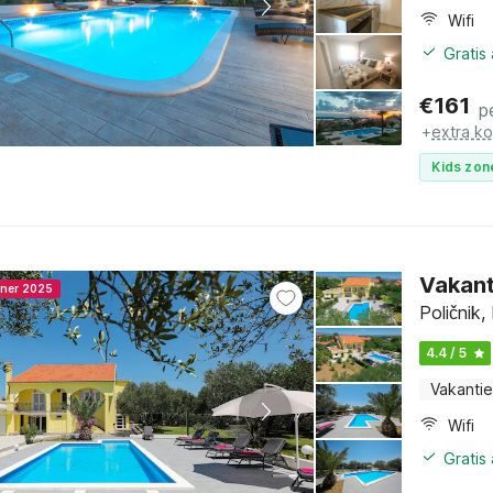
Wifi
Gratis
€
161
p
+
extra k
Kids zon
Vakant
nner 2025
Poličnik
4.4 / 5
Vakantie
Wifi
Gratis