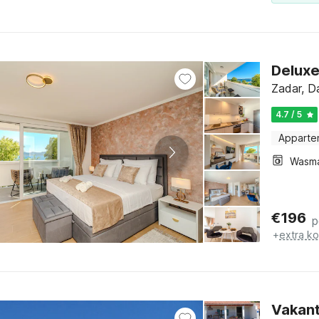
Deluxe
Zadar, D
4.7 / 5
Apparte
Wasm
€
196
p
+
extra k
Vakant