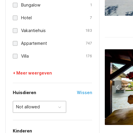
Bungalow
1
Hotel
7
Vakantiehuis
183
Appartement
747
Villa
176
+ Meer weergeven
Huisdieren
Wissen
Not allowed
Kinderen