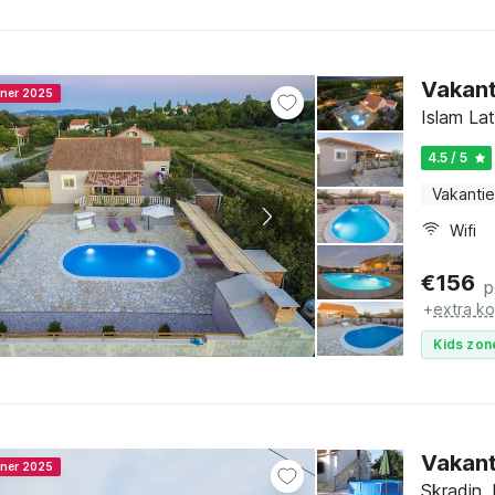
Vakant
nner 2025
Islam La
4.5 / 5
Vakantie
Wifi
€
156
p
+
extra k
Kids zon
Vakant
nner 2025
Skradin,