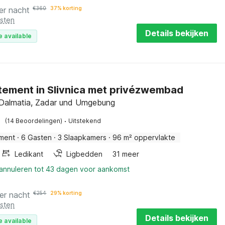
er nacht
€
360
37% korting
osten
Details bekijken
e available
ement in Slivnica met privézwembad
, Dalmatia, Zadar und Umgebung
·
(14 Beoordelingen)
Uitstekend
ment
·
6 Gasten
·
3 Slaapkamers
·
96 m² oppervlakte
Ledikant
Ligbedden
31 meer
 annuleren tot 43 dagen voor aankomst
er nacht
€
254
29% korting
osten
Details bekijken
e available