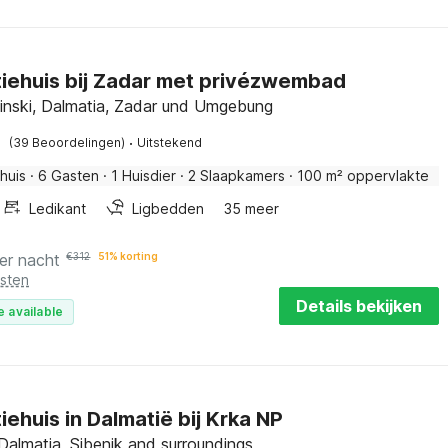
iehuis bij Zadar met privézwembad
tinski, Dalmatia, Zadar und Umgebung
·
(39 Beoordelingen)
Uitstekend
huis
·
6 Gasten
·
1 Huisdier
·
2 Slaapkamers
·
100 m² oppervlakte
Ledikant
Ligbedden
35 meer
er nacht
€
312
51% korting
osten
Details bekijken
e available
iehuis in Dalmatië bij Krka NP
 Dalmatia, Sibenik and surroundings