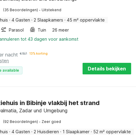
·
(35 Beoordelingen)
Uitstekend
huis
·
4 Gasten
·
2 Slaapkamers
·
45 m² oppervlakte
Parasol
Tuin
26 meer
 annuleren tot 43 dagen voor aankomst
er nacht
€
157
13% korting
osten
Details bekijken
e available
ehuis in Bibinje vlakbij het strand
 Dalmatia, Zadar und Umgebung
·
(92 Beoordelingen)
Zeer goed
huis
·
4 Gasten
·
2 Huisdieren
·
1 Slaapkamer
·
52 m² oppervlakte