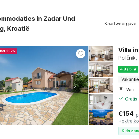
ommodaties in Zadar Und
Kaartweergave
, Kroatië
Villa 
nner 2025
Poličnik
4.8 / 5
Vakantie
Wifi
Gratis
€
154
p
+
extra k
Kids zon