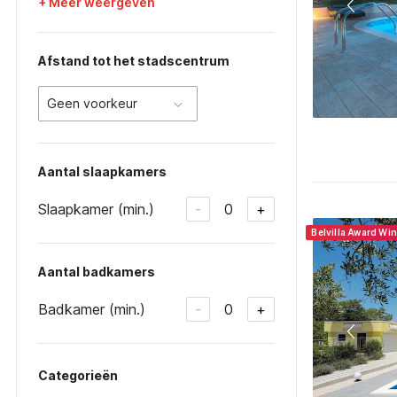
+ Meer weergeven
Afstand tot het stadscentrum
Geen voorkeur
Aantal slaapkamers
Slaapkamer (min.)
0
-
+
Belvilla Award Wi
Aantal badkamers
Badkamer (min.)
0
-
+
Categorieën