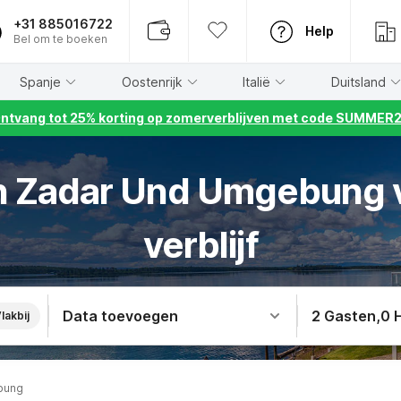
+31 885016722
Help
Bel om te boeken
Spanje
Oostenrijk
Italië
Duitsland
ntvang tot 25% korting op zomerverblijven met code SUMMER
in Zadar Und Umgebung
verblijf
Data toevoegen
2 Gasten
,
0 
lakbij
bung