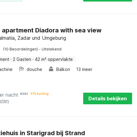
 apartment Diadora with sea view
almatia, Zadar und Umgebung
·
(10 Beoordelingen)
Uitstekend
ment
·
2 Gasten
·
42 m² oppervlakte
achine
douche
Balkon
13 meer
er nacht
€
391
51% korting
Details bekijken
osten
iehuis in Starigrad bij Strand