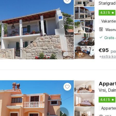
Starigra
4.3 / 5
Vakantie
Wasm
Gratis
€
95
pe
+
extra k
Appart
Vrsi, Da
4.4 / 5
Apparte