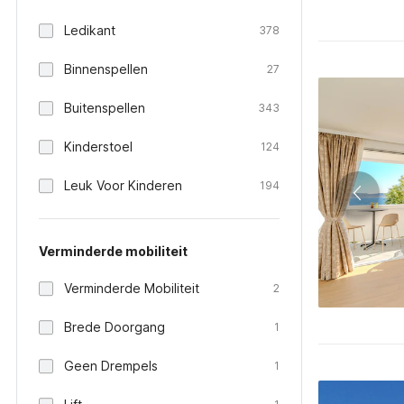
Ledikant
378
Binnenspellen
27
Buitenspellen
343
Kinderstoel
124
Leuk Voor Kinderen
194
Verminderde mobiliteit
Verminderde Mobiliteit
2
Brede Doorgang
1
Geen Drempels
1