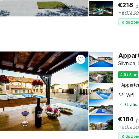
€
218
p
+
extra k
Kids zon
Appart
Slivnica
4.6 / 5
Apparte
Wifi
Gratis
€
184
p
+
extra k
Kids zon