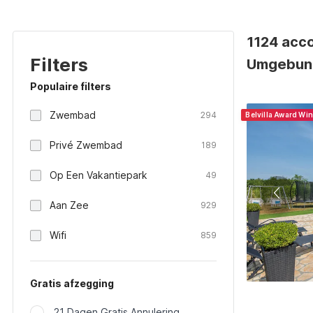
1124 acc
Filters
Umgebung
Populaire filters
Zwembad
294
Belvilla Award Wi
Privé Zwembad
189
Op Een Vakantiepark
49
Aan Zee
929
Wifi
859
Gratis afzegging
21 Dagen Gratis Annulering