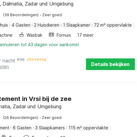
d, Dalmatia, Zadar und Umgebung
·
(39 Beoordelingen)
Zeer goed
huis
·
4 Gasten
·
2 Huisdieren
·
1 Slaapkamer
·
72 m² oppervlakte
achine
Wasbak
Fornuis
17 meer
 annuleren tot 43 dagen voor aankomst
r nacht
€
132
25% korting
Details bekijken
osten
ement in Vrsi bij de zee
lmatia, Zadar und Umgebung
·
(26 Beoordelingen)
Zeer goed
ment
·
6 Gasten
·
3 Slaapkamers
·
115 m² oppervlakte