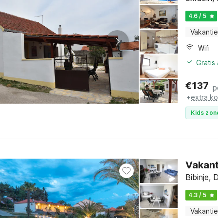
4.6 / 5
Vakantie
Wifi
Gratis
€
137
p
+
extra k
Kids zon
Vakanti
Bibinje,
4.3 / 5
Vakantie