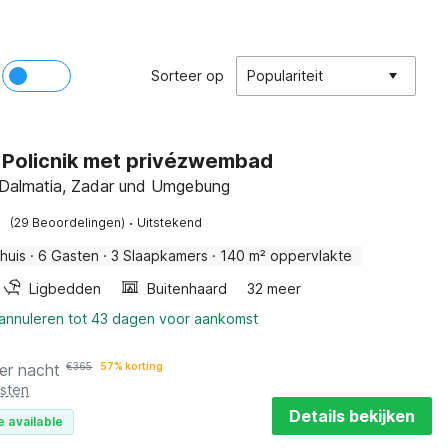
Sorteer op
Populariteit
in Policnik met privézwembad
, Dalmatia, Zadar und Umgebung
·
(29 Beoordelingen)
Uitstekend
huis
·
6 Gasten
·
3 Slaapkamers
·
140 m² oppervlakte
Ligbedden
Buitenhaard
32 meer
 annuleren tot 43 dagen voor aankomst
er nacht
€
365
57% korting
osten
Details bekijken
e available