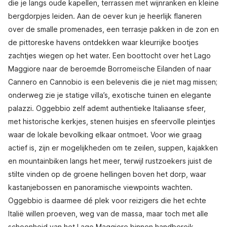
die je langs oude kapellen, terrassen met wijnranken en kleine
bergdorpjes leiden. Aan de oever kun je heerlijk flaneren
over de smalle promenades, een terrasje pakken in de zon en
de pittoreske havens ontdekken waar kleurrijke bootjes
zachtjes wiegen op het water. Een boottocht over het Lago
Maggiore naar de beroemde Borromeïsche Eilanden of naar
Cannero en Cannobio is een belevenis die je niet mag missen;
onderweg zie je statige villa’s, exotische tuinen en elegante
palazzi. Oggebbio zelf ademt authentieke Italiaanse sfeer,
met historische kerkjes, stenen huisjes en sfeervolle pleintjes
waar de lokale bevolking elkaar ontmoet. Voor wie graag
actief is, zijn er mogelijkheden om te zeilen, suppen, kajakken
en mountainbiken langs het meer, terwijl rustzoekers juist de
stilte vinden op de groene hellingen boven het dorp, waar
kastanjebossen en panoramische viewpoints wachten.
Oggebbio is daarmee dé plek voor reizigers die het echte
Italië willen proeven, weg van de massa, maar toch met alle
schoonheid van het Lago Maggiore binnen handbereik.