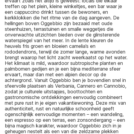
ervaart zoals het altijd is geweest: locals die elkaar
treffen op het plein, kleine winkeltjes, een bar waar je
een cappuccino drinkt tussen de bewoners, en
kerkklokken die het ritme van de dag aangeven. De
hellingen boven Oggebbio zijn bezaaid met oude
steenhuizen, terrastuinen en smalle weggetjes die
onverwachte uitzichten bieden over de glinsterende
waterspiegel van het meer. In de lente kleuren de
heuvels fris groen en bloeien camelia’s en
rododendrons, terwijl de zomer lange, warme avonden
brengt waarop het licht zacht weerkaatst op het water.
Het klimaat is mild, waardoor subtropische planten en
palmbomen gedijen en je een bijna mediterrane sfeer
ervaart, maar dan met een alpien decor op de
achtergrond. Vanuit Oggebbio ben je bovendien snel in
sfeervolle plaatsen als Verbania, Cannero en Cannobio,
zodat je culturele uitstapjes, boottochten en
gastronomische ontdekkingen eenvoudig combineert
met pure rust in je eigen vakantiewoning. Deze mix van
authenticiteit, rust en natuurlijke schoonheid geeft
ogenschijnlijk eenvoudige momenten – een wandeling,
een espresso op een terras, een zonsondergang – een
bijna magisch karakter, waardoor Oggebbio zich in je
geheugen nestelt als een van die zeldzame plekken