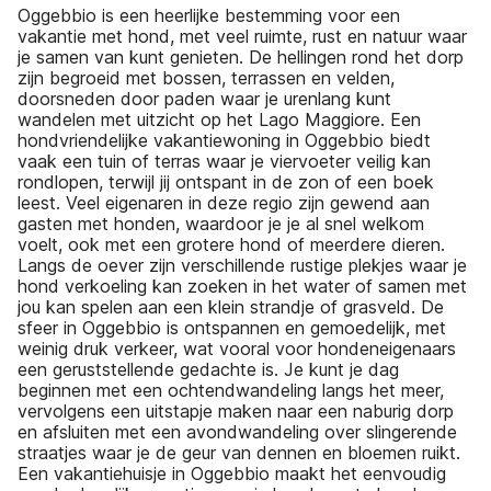
Oggebbio is een heerlijke bestemming voor een
vakantie met hond, met veel ruimte, rust en natuur waar
je samen van kunt genieten. De hellingen rond het dorp
zijn begroeid met bossen, terrassen en velden,
doorsneden door paden waar je urenlang kunt
wandelen met uitzicht op het Lago Maggiore. Een
hondvriendelijke vakantiewoning in Oggebbio biedt
vaak een tuin of terras waar je viervoeter veilig kan
rondlopen, terwijl jij ontspant in de zon of een boek
leest. Veel eigenaren in deze regio zijn gewend aan
gasten met honden, waardoor je je al snel welkom
voelt, ook met een grotere hond of meerdere dieren.
Langs de oever zijn verschillende rustige plekjes waar je
hond verkoeling kan zoeken in het water of samen met
jou kan spelen aan een klein strandje of grasveld. De
sfeer in Oggebbio is ontspannen en gemoedelijk, met
weinig druk verkeer, wat vooral voor hondeneigenaars
een geruststellende gedachte is. Je kunt je dag
beginnen met een ochtendwandeling langs het meer,
vervolgens een uitstapje maken naar een naburig dorp
en afsluiten met een avondwandeling over slingerende
straatjes waar je de geur van dennen en bloemen ruikt.
Een vakantiehuisje in Oggebbio maakt het eenvoudig