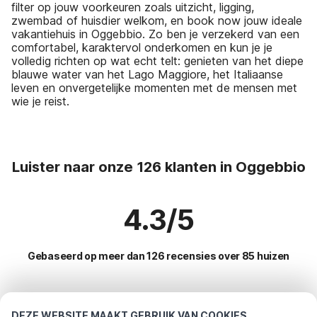
filter op jouw voorkeuren zoals uitzicht, ligging,
zwembad of huisdier welkom, en book now jouw ideale
vakantiehuis in Oggebbio. Zo ben je verzekerd van een
comfortabel, karaktervol onderkomen en kun je je
volledig richten op wat echt telt: genieten van het diepe
blauwe water van het Lago Maggiore, het Italiaanse
leven en onvergetelijke momenten met de mensen met
wie je reist.
Luister naar onze 126 klanten in Oggebbio
4.3/5
Gebaseerd op meer dan 126 recensies over 85 huizen
Meest populaire bestemmingen voor
DEZE WEBSITE MAAKT GEBRUIK VAN COOKIES