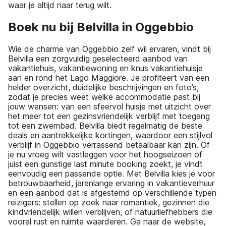
waar je altijd naar terug wilt.
Boek nu bij Belvilla in Oggebbio
Wie de charme van Oggebbio zelf wil ervaren, vindt bij
Belvilla een zorgvuldig geselecteerd aanbod van
vakantiehuis, vakantiewoning en knus vakantiehuisje
aan en rond het Lago Maggiore. Je profiteert van een
helder overzicht, duidelijke beschrijvingen en foto’s,
zodat je precies weet welke accommodatie past bij
jouw wensen: van een sfeervol huisje met uitzicht over
het meer tot een gezinsvriendelijk verblijf met toegang
tot een zwembad. Belvilla biedt regelmatig de beste
deals en aantrekkelijke kortingen, waardoor een stijlvol
verblijf in Oggebbio verrassend betaalbaar kan zijn. Of
je nu vroeg wilt vastleggen voor het hoogseizoen of
juist een gunstige last minute booking zoekt, je vindt
eenvoudig een passende optie. Met Belvilla kies je voor
betrouwbaarheid, jarenlange ervaring in vakantieverhuur
en een aanbod dat is afgestemd op verschillende typen
reizigers: stellen op zoek naar romantiek, gezinnen die
kindvriendelijk willen verblijven, of natuurliefhebbers die
vooral rust en ruimte waarderen. Ga naar de website,