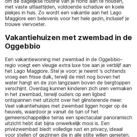
om de dagelijkse routine van je hond aan te houden,
met vaste uitlaattijden, voldoende schaduw en koele
plekjes in huis. Zo wordt een vakantie aan het Lago
Maggiore een belevenis voor het hele gezin, inclusief je
trouwe viervoeter.
Vakantiehuizen met zwembad in de
Oggebbio
Een vakantiewoning met zwembad in de Oggebbio-
regio voegt een vleugje extra luxe toe aan je verblijf aan
het Lago Maggiore. Stel je voor: je neemt ’s ochtends
vroeg een frisse duik, terwijl de mist nog boven het
water hangt en de zon langzaam boven de bergtoppen
verschijnt. Overdag kunnen kinderen zich uren vermaken
in het zwembad, terwijl ouders op een ligbed
ontspannen met uitzicht over het glinsterende meer.
Veel vakantiehuisjes met zwembad liggen hoger op de
heuvels, waardoor je vanuit de tuin of het
gemeenschappelijke terras een spectaculair panoramisch
uitzicht hebt dat bijna onwerkelijk mooi is. Een
privézwembad biedt volledige rust en privacy, ideaal
voor stellen of gezinnen die in alle stilte willen genieten.