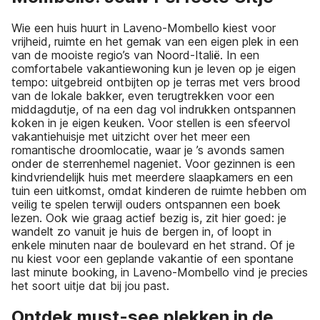
Wie een huis huurt in Laveno-Mombello kiest voor
vrijheid, ruimte en het gemak van een eigen plek in een
van de mooiste regio’s van Noord-Italië. In een
comfortabele vakantiewoning kun je leven op je eigen
tempo: uitgebreid ontbijten op je terras met vers brood
van de lokale bakker, even terugtrekken voor een
middagdutje, of na een dag vol indrukken ontspannen
koken in je eigen keuken. Voor stellen is een sfeervol
vakantiehuisje met uitzicht over het meer een
romantische droomlocatie, waar je ’s avonds samen
onder de sterrenhemel nageniet. Voor gezinnen is een
kindvriendelijk huis met meerdere slaapkamers en een
tuin een uitkomst, omdat kinderen de ruimte hebben om
veilig te spelen terwijl ouders ontspannen een boek
lezen. Ook wie graag actief bezig is, zit hier goed: je
wandelt zo vanuit je huis de bergen in, of loopt in
enkele minuten naar de boulevard en het strand. Of je
nu kiest voor een geplande vakantie of een spontane
last minute booking, in Laveno-Mombello vind je precies
het soort uitje dat bij jou past.
Ontdek must-see plekken in de