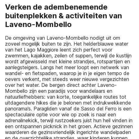
Verken de adembenemende
buitenplekken & activiteiten van
Laveno-Mombello
De omgeving van Laveno-Mombello nodigt uit om
zoveel mogelijk buiten te zijn. Het helderblauwe water
van het Lago Maggiore leent zich perfect voor
zwemmen, kajakken, zeilen of suppen, terwijl de kustlijn
wordt afgewisseld met kleine strandjes, rotspartijen en
aanlegsteigers. Langs het meer loopt een netwerk van
wandel- en fietspaden, waarop je in je eigen tempo de
oevers verkent, met steeds weer nieuwe vergezichten
over het water. De bergen direct achter Laveno-
Mombello zijn een paradijs voor wandelaars en
natuurliefhebbers: van korte, toegankelijke routes tot
uitdagendere hikes die je belonen met indrukwekkende
panorama’s. Paragliden vanaf de Sasso del Ferro is een
spectaculaire optie voor wie op zoek is naar een
adrenalinekick, terwijl rustzoekers juist hun heil vinden in
een ontspannen picknick in het groen. Actieve gezinnen
waarderen de gezinsvriendelijk ingerichte wandelpaden
en de overzichtelijke strandjes, waar kinderen kunnen