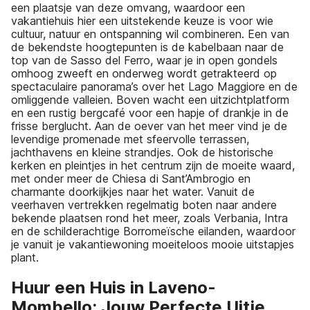
een plaatsje van deze omvang, waardoor een
vakantiehuis hier een uitstekende keuze is voor wie
cultuur, natuur en ontspanning wil combineren. Een van
de bekendste hoogtepunten is de kabelbaan naar de
top van de Sasso del Ferro, waar je in open gondels
omhoog zweeft en onderweg wordt getrakteerd op
spectaculaire panorama’s over het Lago Maggiore en de
omliggende valleien. Boven wacht een uitzichtplatform
en een rustig bergcafé voor een hapje of drankje in de
frisse berglucht. Aan de oever van het meer vind je de
levendige promenade met sfeervolle terrassen,
jachthavens en kleine strandjes. Ook de historische
kerken en pleintjes in het centrum zijn de moeite waard,
met onder meer de Chiesa di Sant’Ambrogio en
charmante doorkijkjes naar het water. Vanuit de
veerhaven vertrekken regelmatig boten naar andere
bekende plaatsen rond het meer, zoals Verbania, Intra
en de schilderachtige Borromeïsche eilanden, waardoor
je vanuit je vakantiewoning moeiteloos mooie uitstapjes
plant.
Huur een Huis in Laveno-
Mombello: Jouw Perfecte Uitje