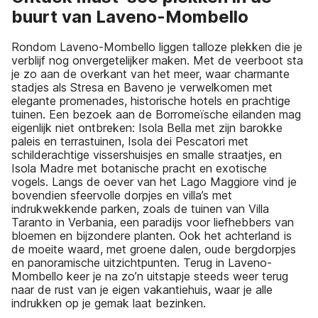
buurt van Laveno-Mombello
Rondom Laveno-Mombello liggen talloze plekken die je
verblijf nog onvergetelijker maken. Met de veerboot sta
je zo aan de overkant van het meer, waar charmante
stadjes als Stresa en Baveno je verwelkomen met
elegante promenades, historische hotels en prachtige
tuinen. Een bezoek aan de Borromeïsche eilanden mag
eigenlijk niet ontbreken: Isola Bella met zijn barokke
paleis en terrastuinen, Isola dei Pescatori met
schilderachtige vissershuisjes en smalle straatjes, en
Isola Madre met botanische pracht en exotische
vogels. Langs de oever van het Lago Maggiore vind je
bovendien sfeervolle dorpjes en villa’s met
indrukwekkende parken, zoals de tuinen van Villa
Taranto in Verbania, een paradijs voor liefhebbers van
bloemen en bijzondere planten. Ook het achterland is
de moeite waard, met groene dalen, oude bergdorpjes
en panoramische uitzichtpunten. Terug in Laveno-
Mombello keer je na zo’n uitstapje steeds weer terug
naar de rust van je eigen vakantiehuis, waar je alle
indrukken op je gemak laat bezinken.