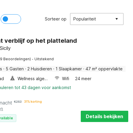
Sorteer op
Populariteit
 verblijf op het platteland
Sicily
·
19 Beoordelingen)
Uitstekend
is
·
5 Gasten
·
2 Huisdieren
·
1 Slaapkamer
·
47 m² oppervlakte
ad
Wellness algemeen
Wifi
24 meer
nuleren tot 43 dagen voor aankomst
 nacht
€
263
31% korting
en
Details bekijken
vailable