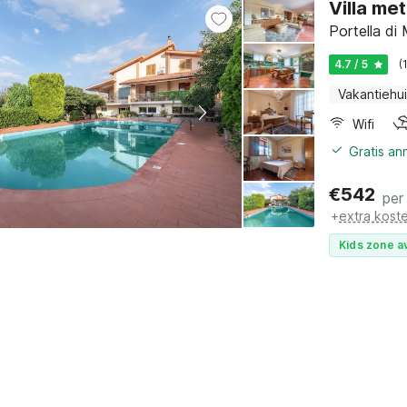
Villa me
Portella di 
4.7 / 5
(
Vakantiehu
Wifi
Gratis an
€
542
per
+
extra kost
Kids zone a