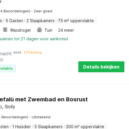
y
·
14 Beoordelingen)
Zeer goed
is
·
5 Gasten
·
2 Slaapkamers
·
75 m² oppervlakte
Wasdroger
Tuin
24 meer
nuleren tot 21 dagen voor aankomst
 nacht
€
240
27% korting
en
Details bekijken
vailable
 Cefalù met Zwembad en Bosrust
, Sicily
·
4 Beoordelingen)
Uitstekend
sten
·
1 Huisdier
·
5 Slaapkamers
·
200 m² oppervlakte