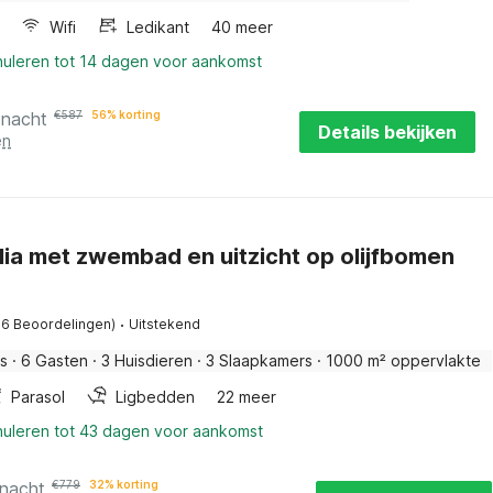
Wifi
Ledikant
40 meer
nuleren tot 14 dagen voor aankomst
 nacht
€
587
56% korting
Details bekijken
en
 Alia met zwembad en uitzicht op olijfbomen
·
16 Beoordelingen)
Uitstekend
is
·
6 Gasten
·
3 Huisdieren
·
3 Slaapkamers
·
1000 m² oppervlakte
Parasol
Ligbedden
22 meer
nuleren tot 43 dagen voor aankomst
 nacht
€
779
32% korting