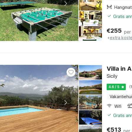
Hangmat
Gratis an
€
255
per
+
extra kost
Villa in
Sicily
4.6 / 5
(
Vakantiehu
Wifi
Gratis an
€
513
per