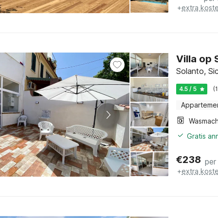
+
extra kost
Villa op 
Solanto, Sic
4.5 / 5
(
Apparteme
Wasmach
Gratis an
€
238
per
+
extra kost