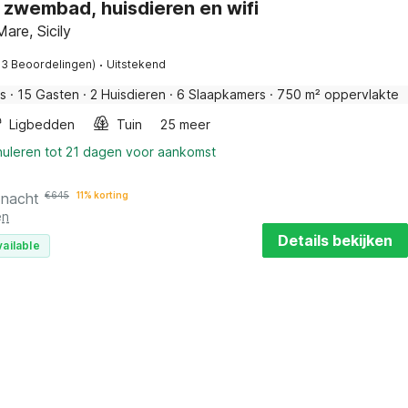
t zwembad, huisdieren en wifi
Mare, Sicily
·
13 Beoordelingen)
Uitstekend
is
·
15 Gasten
·
2 Huisdieren
·
6 Slaapkamers
·
750 m² oppervlakte
Ligbedden
Tuin
25 meer
nuleren tot 21 dagen voor aankomst
 nacht
€
645
11% korting
en
Details bekijken
vailable