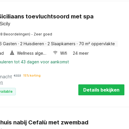
Siciliaans toevluchtsoord met spa
Sicily
·
18 Beoordelingen)
Zeer goed
6 Gasten
·
2 Huisdieren
·
2 Slaapkamers
·
70 m² oppervlakte
ad
Wellness algemeen
Wifi
24 meer
nuleren tot 43 dagen voor aankomst
 nacht
€
323
15% korting
en
Details bekijken
vailable
huis nabij Cefalù met zwembad