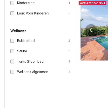
Kinderstoel
1
Award Winner 2024
Leuk Voor Kinderen
5
Wellness
Bubbelbad
2
Sauna
2
Turks Stoombad
2
Wellness Algemeen
2