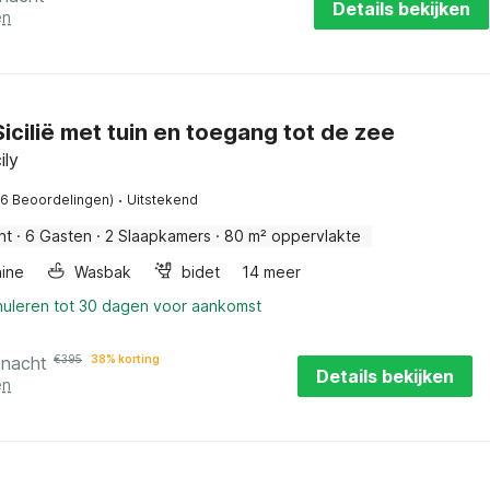
Details bekijken
en
Sicilië met tuin en toegang tot de zee
ily
·
16 Beoordelingen)
Uitstekend
nt
·
6 Gasten
·
2 Slaapkamers
·
80 m² oppervlakte
ine
Wasbak
bidet
14 meer
nuleren tot 30 dagen voor aankomst
 nacht
€
395
38% korting
Details bekijken
en