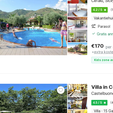
Cefalù, Sicil
4.2 / 5
(
Vakantiehu
Parasol
Gratis an
€
170
per
+
extra kost
Kids zone a
Villa in
Castelbuono
4.5 / 5
(
Villa
·
15 Ga