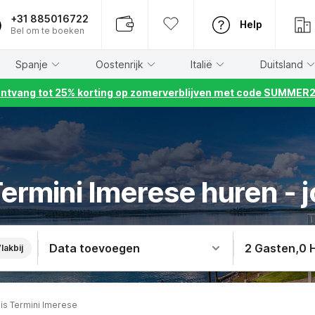
+31 885016722
Help
Bel om te boeken
Spanje
Oostenrijk
Italië
Duitsland
ntvang tot 25% korting op zomerverblijven met code SUMMER
Termini Imerese huren - j
Data toevoegen
2 Gasten
,
0 
lakbij
is Termini Imerese