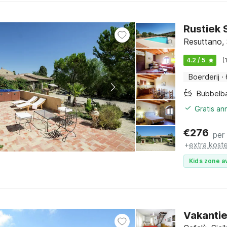
Rustiek 
Resuttano, 
4.2 / 5
(
Boerderij
·
Bubbelb
Gratis an
€
276
per
+
extra kost
Kids zone a
Vakantie