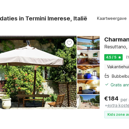
ties in Termini Imerese, Italië
Kaartweergave
Charmant
Resuttano, 
4.5 / 5
(
Vakantiehu
Bubbelb
Gratis an
€
184
per
+
extra kost
Kids zone a