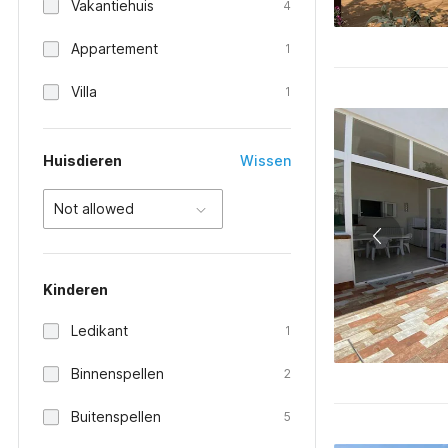
Vakantiehuis
4
Appartement
1
Villa
1
Huisdieren
Wissen
Not allowed
Kinderen
Ledikant
1
Binnenspellen
2
Buitenspellen
5