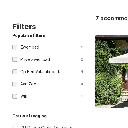
7 accommoda
Filters
Populaire filters
Zwembad
5
Privé Zwembad
2
Op Een Vakantiepark
4
Aan Zee
4
Wifi
6
Gratis afzegging
21 Dagen Gratis Annulering