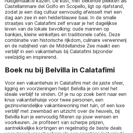
huisgemaakte kazen. De kust, met bekende plekken als
Castellammare del Golfo en Scopello, ligt op rijafstand,
zodat je een dag cultuur eenvoudig afwisselt met een
dag aan zee in een helderblauwe baai. In de smalle
straatjes van Calatafimi zelf ervaar je het dagelijkse
leven van de lokale bevolking: oude mannen op
bankjes, kleine winkeltjes en traditionele cafés. Deze
combinatie van historische rijkdom, culinaire verwennerij
en de nabijheid van de Middellandse Zee maakt een
verblijf in een vakantiehuis bij Calatafimi bijzonder
veelzijdig en inspirerend.
Boek nu bij Belvilla in Calatafimi
Voor een vakantiehuis in Calatafimi met de juiste sfeer,
ligging en voorzieningen helpt Belvilla je om snel het
ideale verblijf te vinden. Of je nu op zoek bent naar een
knus vakantiehuisje voor twee personen, een
gezinsvriendelijke vakantiewoning met tuin, of een luxe
verblijf met zwembad en uitzicht over de heuvels, bij
Belvilla kun je eenvoudig filteren op jouw wensen en
voorkeuren. Je profiteert van scherpe prijzen,
aantrekkelijke kortingen en regelmatig de beste deals