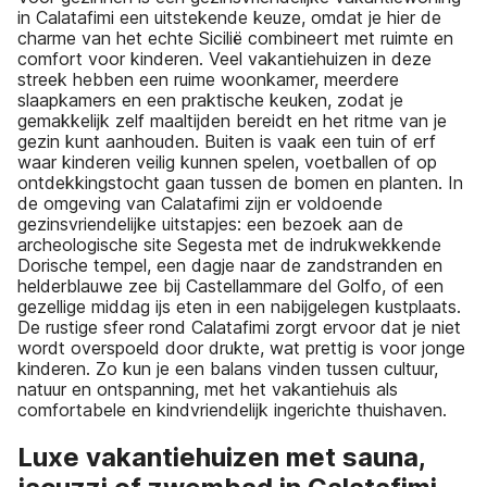
in Calatafimi een uitstekende keuze, omdat je hier de
charme van het echte Sicilië combineert met ruimte en
comfort voor kinderen. Veel vakantiehuizen in deze
streek hebben een ruime woonkamer, meerdere
slaapkamers en een praktische keuken, zodat je
gemakkelijk zelf maaltijden bereidt en het ritme van je
gezin kunt aanhouden. Buiten is vaak een tuin of erf
waar kinderen veilig kunnen spelen, voetballen of op
ontdekkingstocht gaan tussen de bomen en planten. In
de omgeving van Calatafimi zijn er voldoende
gezinsvriendelijke uitstapjes: een bezoek aan de
archeologische site Segesta met de indrukwekkende
Dorische tempel, een dagje naar de zandstranden en
helderblauwe zee bij Castellammare del Golfo, of een
gezellige middag ijs eten in een nabijgelegen kustplaats.
De rustige sfeer rond Calatafimi zorgt ervoor dat je niet
wordt overspoeld door drukte, wat prettig is voor jonge
kinderen. Zo kun je een balans vinden tussen cultuur,
natuur en ontspanning, met het vakantiehuis als
comfortabele en kindvriendelijk ingerichte thuishaven.
Luxe vakantiehuizen met sauna,