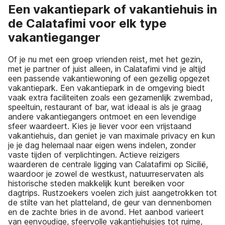
Een vakantiepark of vakantiehuis in
de Calatafimi voor elk type
vakantieganger
Of je nu met een groep vrienden reist, met het gezin,
met je partner of juist alleen, in Calatafimi vind je altijd
een passende vakantiewoning of een gezellig opgezet
vakantiepark. Een vakantiepark in de omgeving biedt
vaak extra faciliteiten zoals een gezamenlijk zwembad,
speeltuin, restaurant of bar, wat ideaal is als je graag
andere vakantiegangers ontmoet en een levendige
sfeer waardeert. Kies je liever voor een vrijstaand
vakantiehuis, dan geniet je van maximale privacy en kun
je je dag helemaal naar eigen wens indelen, zonder
vaste tijden of verplichtingen. Actieve reizigers
waarderen de centrale ligging van Calatafimi op Sicilië,
waardoor je zowel de westkust, natuurreservaten als
historische steden makkelijk kunt bereiken voor
dagtrips. Rustzoekers voelen zich juist aangetrokken tot
de stilte van het platteland, de geur van dennenbomen
en de zachte bries in de avond. Het aanbod varieert
van eenvoudige, sfeervolle vakantiehuisjes tot ruime,