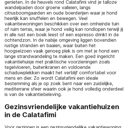
genieten. In de heuvels rond Calatafimi vind je talloze
wandelpaden door groene valleien, langs
citrusboomgaarden en oude boerderijen waar je hond
heerlijk kan snuffelen en bewegen. Veel
vakantiewoningen beschikken over een omheinde tuin
of ruim terras, waar je hond veilig kan rondlopen terwijl jij
in alle rust een boek leest of een espresso drinkt in de
ochtendzon. In de nabije omgeving liggen bovendien
rustige stranden en baaien, waar buiten het
hoogseizoen vaak genoeg plek is om met je hond een
lange strandwandeling te maken. Een goed ingericht
vakantiehuisje met praktische voorzieningen zoals
tegelvloeren, buitenkranen en voldoende
schaduwplekken maakt het verblijf comfortabel voor
mens en dier. Zo wordt Calatafimi een ideale
bestemming als je op zoek bent naar een zuidelijke,
mediterrane sfeer waarin ook je hond volledig onderdeel
is van de vakantiebeleving.
Gezinsvriendelijke vakantiehuizen
in de Calatafimi
Voor gezinnen is een gezinsvriendelijke vakantiewoning