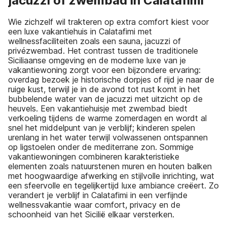
jacuzzi of zwembad in Calatafimi
Wie zichzelf wil trakteren op extra comfort kiest voor
een luxe vakantiehuis in Calatafimi met
wellnessfaciliteiten zoals een sauna, jacuzzi of
privézwembad. Het contrast tussen de traditionele
Siciliaanse omgeving en de moderne luxe van je
vakantiewoning zorgt voor een bijzondere ervaring:
overdag bezoek je historische dorpjes of rijd je naar de
ruige kust, terwijl je in de avond tot rust komt in het
bubbelende water van de jacuzzi met uitzicht op de
heuvels. Een vakantiehuisje met zwembad biedt
verkoeling tijdens de warme zomerdagen en wordt al
snel het middelpunt van je verblijf; kinderen spelen
urenlang in het water terwijl volwassenen ontspannen
op ligstoelen onder de mediterrane zon. Sommige
vakantiewoningen combineren karakteristieke
elementen zoals natuurstenen muren en houten balken
met hoogwaardige afwerking en stijlvolle inrichting, wat
een sfeervolle en tegelijkertijd luxe ambiance creëert. Zo
verandert je verblijf in Calatafimi in een verfijnde
wellnessvakantie waar comfort, privacy en de
schoonheid van het Sicilië elkaar versterken.