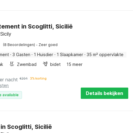
ment in Scoglitti, Sicilië
 Sicily
·
(8 Beoordelingen)
Zeer goed
ment
·
3 Gasten
·
1 Huisdier
·
1 Slaapkamer
·
35 m² oppervlakte
ak
Zwembad
bidet
15 meer
er nacht
€
204
3% korting
osten
Details bekijken
e available
in Scoglitti, Sicilië