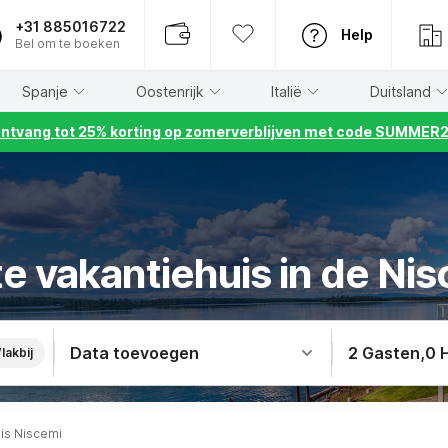
+31 885016722
Help
Bel om te boeken
Spanje
Oostenrijk
Italië
Duitsland
ntvang tot 25% korting op zomerverblijven met code SUMMER
e vakantiehuis in de Ni
Data toevoegen
2 Gasten
,
0 
lakbij
is Niscemi