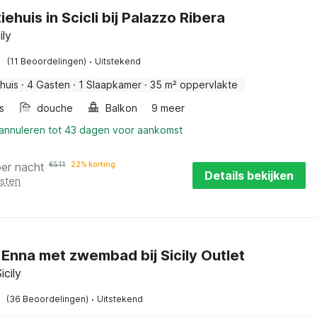
ehuis in Scicli bij Palazzo Ribera
ily
·
(11 Beoordelingen)
Uitstekend
huis
·
4 Gasten
·
1 Slaapkamer
·
35 m² oppervlakte
s
douche
Balkon
9 meer
 annuleren tot 43 dagen voor aankomst
per nacht
€
511
22% korting
Details bekijken
osten
in Enna met zwembad bij Sicily Outlet
icily
·
(36 Beoordelingen)
Uitstekend