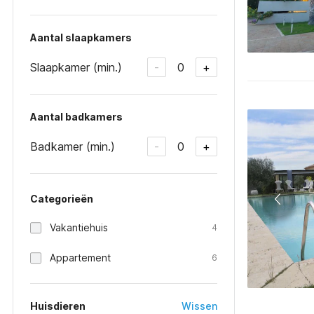
Aantal slaapkamers
Slaapkamer (min.)
0
-
+
Aantal badkamers
Badkamer (min.)
0
-
+
Categorieën
Vakantiehuis
4
Appartement
6
Huisdieren
Wissen