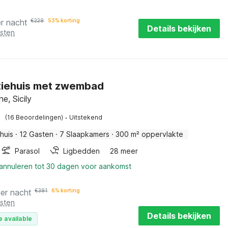
er nacht
€
229
53% korting
Details bekijken
osten
tiehuis met zwembad
ne, Sicily
·
(16 Beoordelingen)
Uitstekend
huis
·
12 Gasten
·
7 Slaapkamers
·
300 m² oppervlakte
Parasol
Ligbedden
28 meer
 annuleren tot 30 dagen voor aankomst
per nacht
€
391
6% korting
osten
Details bekijken
e available