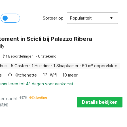
Sorteer op
Populariteit
ement in Scicli bij Palazzo Ribera
ily
·
(11 Beoordelingen)
Uitstekend
huis
·
5 Gasten
·
1 Huisdier
·
1 Slaapkamer
·
60 m² oppervlakte
s
Kitchenette
Wifi
10 meer
 annuleren tot 43 dagen voor aankomst
per nacht
€
578
60% korting
Details bekijken
osten