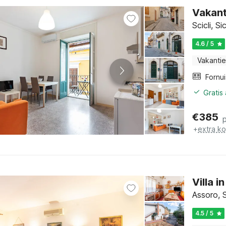
Vakanti
Scicli, Sic
4.6 / 5
Vakantie
Fornui
Gratis
€
385
+
extra k
Villa 
Assoro, S
4.5 / 5