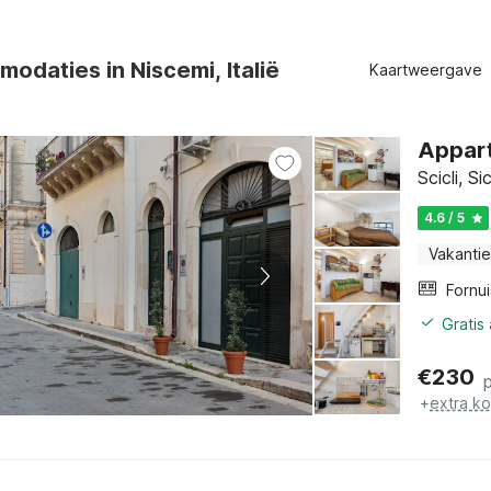
odaties in Niscemi, Italië
Kaartweergave
Appart
Scicli, Sic
4.6 / 5
Vakantie
Fornui
Gratis
€
230
+
extra k