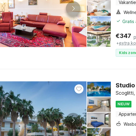
Vakantie
Gratis
€
347
+
extra k
Kids zon
Studio 
Scoglitti,
NIEUW
Apparte
Wasb