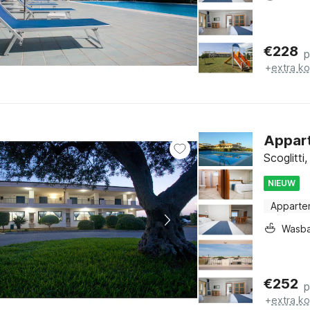
€
228
p
+
extra k
Apparte
Scoglitti,
NIEUW
Apparte
Wasb
€
252
p
+
extra k