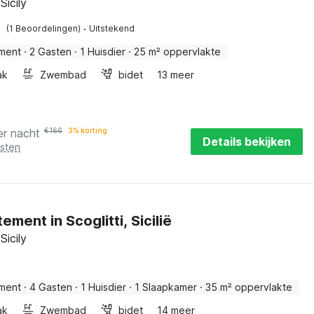
 Sicily
·
(1 Beoordelingen)
Uitstekend
ment
·
2 Gasten
·
1 Huisdier
·
25 m² oppervlakte
ak
Zwembad
bidet
13 meer
er nacht
€
166
3% korting
Details bekijken
osten
ment in Scoglitti, Sicilië
 Sicily
ment
·
4 Gasten
·
1 Huisdier
·
1 Slaapkamer
·
35 m² oppervlakte
ak
Zwembad
bidet
14 meer