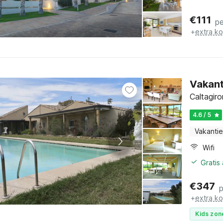
€
111
p
+
extra k
Vakan
Caltagiro
4.6 / 5
Vakantie
Wifi
Gratis
€
347
+
extra k
Kids zon