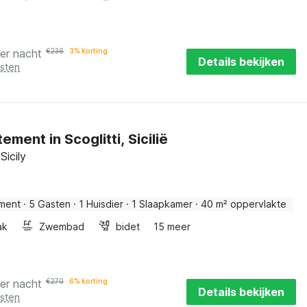
er nacht
€
236
3% korting
Details bekijken
osten
ment in Scoglitti, Sicilië
 Sicily
ment
·
5 Gasten
·
1 Huisdier
·
1 Slaapkamer
·
40 m² oppervlakte
ak
Zwembad
bidet
15 meer
er nacht
€
270
6% korting
Details bekijken
osten