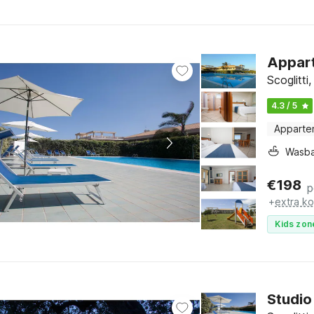
Apparte
Scoglitti,
4.3 / 5
Apparte
Wasb
€
198
p
+
extra k
Kids zon
Studio 