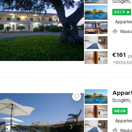
Scoglitti,
4.5 / 5
Apparte
Wasb
€
161
p
+
extra k
Apparte
Scoglitti,
NIEUW
Apparte
Wasb