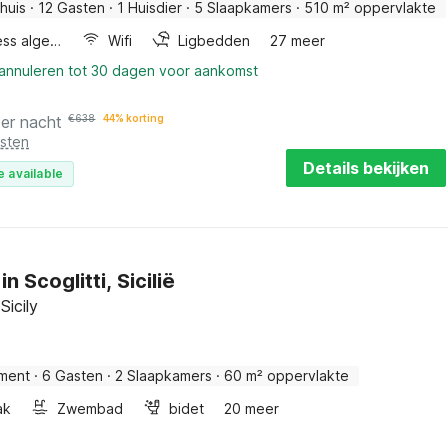
huis
·
12 Gasten
·
1 Huisdier
·
5 Slaapkamers
·
510 m² oppervlakte
Wellness algemeen
Wifi
Ligbedden
27 meer
 annuleren tot 30 dagen voor aankomst
per nacht
€
638
44% korting
osten
Details bekijken
e available
in Scoglitti, Sicilië
 Sicily
ment
·
6 Gasten
·
2 Slaapkamers
·
60 m² oppervlakte
ak
Zwembad
bidet
20 meer