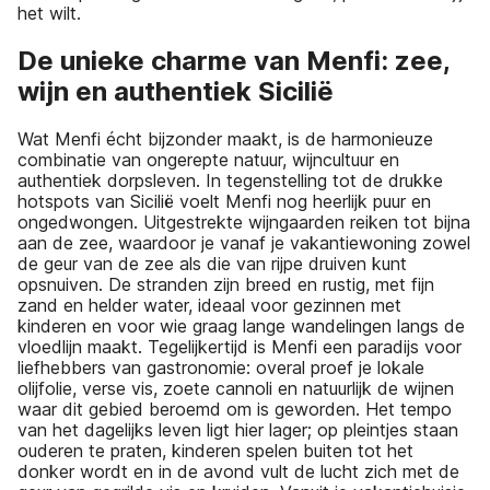
het wilt.
De unieke charme van Menfi: zee,
wijn en authentiek Sicilië
Wat Menfi écht bijzonder maakt, is de harmonieuze
combinatie van ongerepte natuur, wijncultuur en
authentiek dorpsleven. In tegenstelling tot de drukke
hotspots van Sicilië voelt Menfi nog heerlijk puur en
ongedwongen. Uitgestrekte wijngaarden reiken tot bijna
aan de zee, waardoor je vanaf je vakantiewoning zowel
de geur van de zee als die van rijpe druiven kunt
opsnuiven. De stranden zijn breed en rustig, met fijn
zand en helder water, ideaal voor gezinnen met
kinderen en voor wie graag lange wandelingen langs de
vloedlijn maakt. Tegelijkertijd is Menfi een paradijs voor
liefhebbers van gastronomie: overal proef je lokale
olijfolie, verse vis, zoete cannoli en natuurlijk de wijnen
waar dit gebied beroemd om is geworden. Het tempo
van het dagelijks leven ligt hier lager; op pleintjes staan
ouderen te praten, kinderen spelen buiten tot het
donker wordt en in de avond vult de lucht zich met de