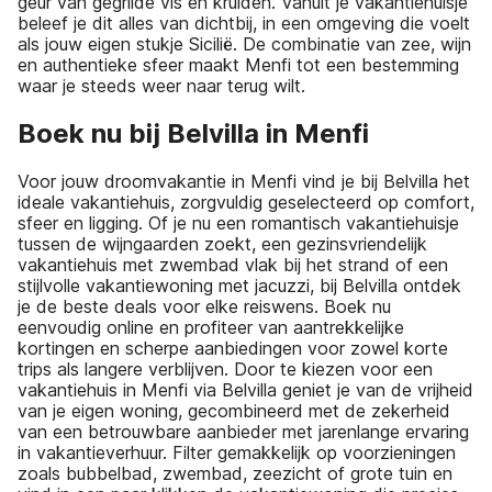
geur van gegrilde vis en kruiden. Vanuit je vakantiehuisje
beleef je dit alles van dichtbij, in een omgeving die voelt
als jouw eigen stukje Sicilië. De combinatie van zee, wijn
en authentieke sfeer maakt Menfi tot een bestemming
waar je steeds weer naar terug wilt.
Boek nu bij Belvilla in Menfi
Voor jouw droomvakantie in Menfi vind je bij Belvilla het
ideale vakantiehuis, zorgvuldig geselecteerd op comfort,
sfeer en ligging. Of je nu een romantisch vakantiehuisje
tussen de wijngaarden zoekt, een gezinsvriendelijk
vakantiehuis met zwembad vlak bij het strand of een
stijlvolle vakantiewoning met jacuzzi, bij Belvilla ontdek
je de beste deals voor elke reiswens. Boek nu
eenvoudig online en profiteer van aantrekkelijke
kortingen en scherpe aanbiedingen voor zowel korte
trips als langere verblijven. Door te kiezen voor een
vakantiehuis in Menfi via Belvilla geniet je van de vrijheid
van je eigen woning, gecombineerd met de zekerheid
van een betrouwbare aanbieder met jarenlange ervaring
in vakantieverhuur. Filter gemakkelijk op voorzieningen
zoals bubbelbad, zwembad, zeezicht of grote tuin en