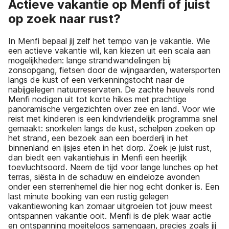
Actieve vakantie op Menfi of juist
op zoek naar rust?
In Menfi bepaal jij zelf het tempo van je vakantie. Wie
een actieve vakantie wil, kan kiezen uit een scala aan
mogelijkheden: lange strandwandelingen bij
zonsopgang, fietsen door de wijngaarden, watersporten
langs de kust of een verkenningstocht naar de
nabijgelegen natuurreservaten. De zachte heuvels rond
Menfi nodigen uit tot korte hikes met prachtige
panoramische vergezichten over zee en land. Voor wie
reist met kinderen is een kindvriendelijk programma snel
gemaakt: snorkelen langs de kust, schelpen zoeken op
het strand, een bezoek aan een boerderij in het
binnenland en ijsjes eten in het dorp. Zoek je juist rust,
dan biedt een vakantiehuis in Menfi een heerlijk
toevluchtsoord. Neem de tijd voor lange lunches op het
terras, siësta in de schaduw en eindeloze avonden
onder een sterrenhemel die hier nog echt donker is. Een
last minute booking van een rustig gelegen
vakantiewoning kan zomaar uitgroeien tot jouw meest
ontspannen vakantie ooit. Menfi is de plek waar actie
en ontspanning moeiteloos samengaan, precies zoals jij