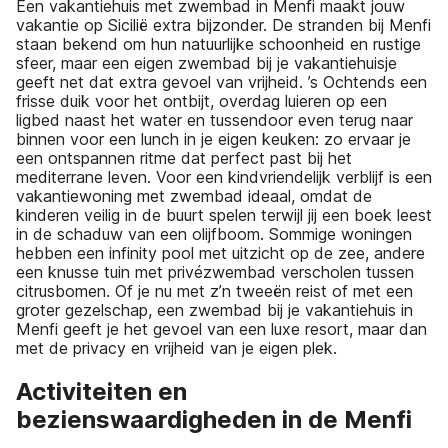
Een vakantiehuis met zwembad in Menfi maakt jouw
vakantie op Sicilië extra bijzonder. De stranden bij Menfi
staan bekend om hun natuurlijke schoonheid en rustige
sfeer, maar een eigen zwembad bij je vakantiehuisje
geeft net dat extra gevoel van vrijheid. ’s Ochtends een
frisse duik voor het ontbijt, overdag luieren op een
ligbed naast het water en tussendoor even terug naar
binnen voor een lunch in je eigen keuken: zo ervaar je
een ontspannen ritme dat perfect past bij het
mediterrane leven. Voor een kindvriendelijk verblijf is een
vakantiewoning met zwembad ideaal, omdat de
kinderen veilig in de buurt spelen terwijl jij een boek leest
in de schaduw van een olijfboom. Sommige woningen
hebben een infinity pool met uitzicht op de zee, andere
een knusse tuin met privézwembad verscholen tussen
citrusbomen. Of je nu met z’n tweeën reist of met een
groter gezelschap, een zwembad bij je vakantiehuis in
Menfi geeft je het gevoel van een luxe resort, maar dan
met de privacy en vrijheid van je eigen plek.
Activiteiten en
bezienswaardigheden in de Menfi