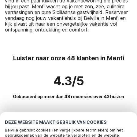
vind in een paar klikken de vakantiewoning die precies
bij jou past. Menfi wacht op je met zon, zee, culinaire
verrassingen en pure Siciliaanse gastvrijheid. Reserveer
vandaag nog jouw vakantiehuis bij Belvilla in Menfi en
kijk alvast uit naar een onvergetelijke vakantie vol
ontspanning, ontdekking en comfort.
Luister naar onze 48 klanten in Menfi
4.3/5
Gebaseerd op meer dan 48 recensies over 43 huizen
Meest populaire bestemmingen voor
DEZE WEBSITE MAAKT GEBRUIK VAN COOKIES
vakantie
Belvilla gebruikt cookies (en vergelijkbare technieken) om het
gebruiksgemak van de website te vergroten en de website