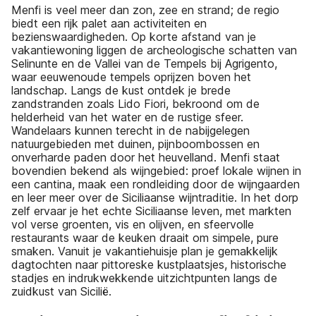
Menfi is veel meer dan zon, zee en strand; de regio
biedt een rijk palet aan activiteiten en
bezienswaardigheden. Op korte afstand van je
vakantiewoning liggen de archeologische schatten van
Selinunte en de Vallei van de Tempels bij Agrigento,
waar eeuwenoude tempels oprijzen boven het
landschap. Langs de kust ontdek je brede
zandstranden zoals Lido Fiori, bekroond om de
helderheid van het water en de rustige sfeer.
Wandelaars kunnen terecht in de nabijgelegen
natuurgebieden met duinen, pijnboombossen en
onverharde paden door het heuvelland. Menfi staat
bovendien bekend als wijngebied: proef lokale wijnen in
een cantina, maak een rondleiding door de wijngaarden
en leer meer over de Siciliaanse wijntraditie. In het dorp
zelf ervaar je het echte Siciliaanse leven, met markten
vol verse groenten, vis en olijven, en sfeervolle
restaurants waar de keuken draait om simpele, pure
smaken. Vanuit je vakantiehuisje plan je gemakkelijk
dagtochten naar pittoreske kustplaatsjes, historische
stadjes en indrukwekkende uitzichtpunten langs de
zuidkust van Sicilië.