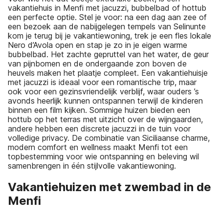
vakantiehuis in Menfi met jacuzzi, bubbelbad of hottub
een perfecte optie. Stel je voor: na een dag aan zee of
een bezoek aan de nabijgelegen tempels van Selinunte
kom je terug bij je vakantiewoning, trek je een fles lokale
Nero d’Avola open en stap je zo in je eigen warme
bubbelbad. Het zachte gepruttel van het water, de geur
van pijnbomen en de ondergaande zon boven de
heuvels maken het plaatje compleet. Een vakantiehuisje
met jacuzzi is ideaal voor een romantische trip, maar
ook voor een gezinsvriendelijk verblijf, waar ouders ’s
avonds heerlijk kunnen ontspannen terwijl de kinderen
binnen een film kijken. Sommige huizen bieden een
hottub op het terras met uitzicht over de wijngaarden,
andere hebben een discrete jacuzzi in de tuin voor
volledige privacy. De combinatie van Siciliaanse charme,
modern comfort en wellness maakt Menfi tot een
topbestemming voor wie ontspanning en beleving wil
samenbrengen in één stijlvolle vakantiewoning.
Vakantiehuizen met zwembad in de
Menfi