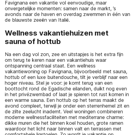
Favignana een vakantie vol eenvoudige, maar
onvergetelijke momenten: samen naar de markt, ’s
avonds naar de haven en overdag zwemmen in één van
de blauwste zeeën van Italië.
Wellness vakantiehuizen met
sauna of hottub
Na een dag vol zon, zee en uitstapjes is het extra fijn
om terug te keren naar een vakantiehuis waar
ontspanning centraal staat. Een wellness
vakantiewoning op Favignana, bijvoorbeeld met sauna,
hottub of een luxe buitendouche, tilt je verblijf naar een
hoger niveau. Stel je voor: je komt terug van een
boottocht rond de Egadische eilanden, duikt nog even
in het privézwembad of laat je spieren tot rust komen in
een warme sauna. Een hottub op het terras maakt de
avond compleet, terwijl je onder een sterrenhemel zit en
de zilte zeelucht inademt. Veel woningen combineren
moderne wellnessfaciliteiten met mediterrane charme:
dikke muren die het binnen koel houden, grote ramen
waardoor het licht naar binnen valt en terrassen met
comfortabele ligstoelen. Zo wordt je vakantie op