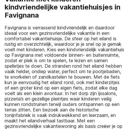
kindvriendelijke vakantiehuisjes in
Favignana
Favignana is verrassend kindvriendelijk en daardoor
ideaal voor een gezinsvriendelijke vakantie in een
comfortabel vakantiehuisje. De sfeer op het eiland is
rustig en overzichtelijk, waardoor je je snel op je gemak
voelt met kinderen. Kies een kindvriendelijk vakantiehuis
op Favignana met voldoende binnen- en buitenruimte,
zodat er plek is om te spelen, te lezen en samen
spelletjes te doen. De stranden rond het eiland hebben
vaak helder, ondiep water, perfect om te pootjebaden,
te snorkelen of zandkastelen te bouwen. Met de fiets
kun je eenvoudig het eiland rond, ook met kinderzitjes
of een groter kind op een eigen fiets, zodat elke dag
voelt als een klein avontuur. In het dorp zijn ijssalons,
pizzeria’s en gezellige pleintjes waar kinderen veilig
kunnen rondstruinen terwijl ouders ontspannen op een
terras zitten. Een bezoek aan de historische
tonijnfabriek is vaak indrukwekkend en leerzaam, en
maakt het eilandverhaal tastbaar. Met een
gezinsvriendelijke vakantiewoning als basis creëer je op