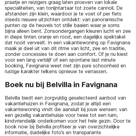
praatje en reizigers graag laten proeven van lokale
specialiteiten, van tonijntartaar tot zoete cannoli. De
afstanden zijn klein, waardoor je te voet of per fiets
steeds nieuwe uitzichten ontdekt: van panoramische
punten op de heuvels tot stille baaien waar je soms
bijna alleen bent. Zonsondergangen kleuren lucht en zee
in diepe tinten oranje en rood, een dagelijks spektakel
dat nooit verveelt. In een vakantiewoning op Favignana
maak je deel uit van dit ritme van licht, zee en traditie,
zonder concessies te doen aan comfort. Of je nu kiest
voor een lang verblijf of een spontane last minute
booking, Favignana weet met zijn pure schoonheid en
rustige karakter telkens opnieuw te verrassen.
Boek nu bij Belvilla in Favignana
Belvilla biedt een zorgvuldig geselecteerd aanbod van
vakantiehuizen in Favignana, zodat je altijd een
vakantiewoning vindt die aansluit bij jouw wensen: van
een gezellig vakantiehuisje voor twee tot een ruim,
kindvriendelijk onderkomen voor het hele gezin. Door te
book now bij Belvilla profiteer je van overzichtelijke
informatie, duidelijke foto’s en transparante