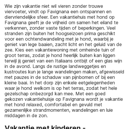
Wie zijn vakantie niet wil vieren zonder trouwe
viervoeter, vindt op Favignana een ontspannen en
diervriendelijke sfeer. Een vakantiehuis met hond op
Favignana geeft je de vrijheid om samen het eiland te
verkennen, zonder vaste tijden of beperkingen. Veel
stranden zijn buiten het hoogseizoen prima geschikt
voor een ochtendwandeling met je hond, waarbij je
geniet van lege baaien, zacht licht en het geluid van de
zee. Kies een vakantiewoning met omheinde tuin of
groot terras, zodat je hond heerlijk buiten kan liggen
terwijl jij geniet van een Italiaans ontbijt of een glas wijn
in de avond. Langs de rustige landweggetjes en
kustroutes kun je lange wandelingen maken, afgewisseld
met pauzes in de schaduw van pijnbomen of bij een
kleine baai. In het dorp zijn enkele eetgelegenheden
waar je hond welkom is op het terras, zodat het hele
gezelschap onbezorgd kan mee. Met een goed
gekozen vakantiehuisje op Favignana wordt je vakantie
met hond relaxed, comfortabel en gevuld met
gezamenlijke strandmomenten, wandelingen en luie
middagen in de zon.
Vakantie met kinderen -