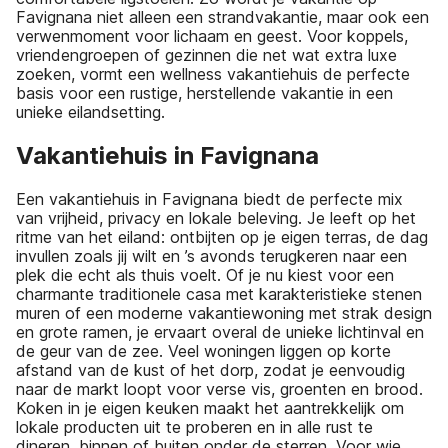
Favignana niet alleen een strandvakantie, maar ook een
verwenmoment voor lichaam en geest. Voor koppels,
vriendengroepen of gezinnen die net wat extra luxe
zoeken, vormt een wellness vakantiehuis de perfecte
basis voor een rustige, herstellende vakantie in een
unieke eilandsetting.
Vakantiehuis in Favignana
Een vakantiehuis in Favignana biedt de perfecte mix
van vrijheid, privacy en lokale beleving. Je leeft op het
ritme van het eiland: ontbijten op je eigen terras, de dag
invullen zoals jij wilt en ’s avonds terugkeren naar een
plek die echt als thuis voelt. Of je nu kiest voor een
charmante traditionele casa met karakteristieke stenen
muren of een moderne vakantiewoning met strak design
en grote ramen, je ervaart overal de unieke lichtinval en
de geur van de zee. Veel woningen liggen op korte
afstand van de kust of het dorp, zodat je eenvoudig
naar de markt loopt voor verse vis, groenten en brood.
Koken in je eigen keuken maakt het aantrekkelijk om
lokale producten uit te proberen en in alle rust te
dineren, binnen of buiten onder de sterren. Voor wie