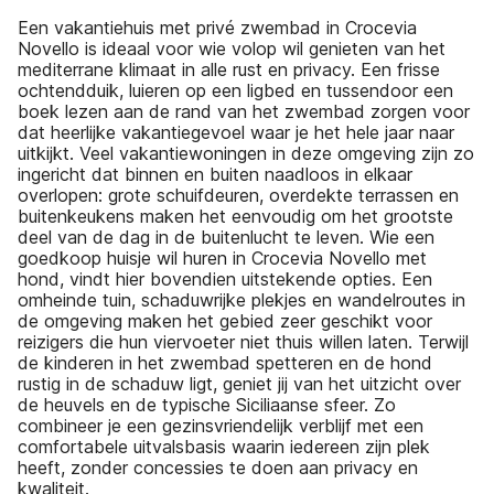
Een vakantiehuis met privé zwembad in Crocevia
Novello is ideaal voor wie volop wil genieten van het
mediterrane klimaat in alle rust en privacy. Een frisse
ochtendduik, luieren op een ligbed en tussendoor een
boek lezen aan de rand van het zwembad zorgen voor
dat heerlijke vakantiegevoel waar je het hele jaar naar
uitkijkt. Veel vakantiewoningen in deze omgeving zijn zo
ingericht dat binnen en buiten naadloos in elkaar
overlopen: grote schuifdeuren, overdekte terrassen en
buitenkeukens maken het eenvoudig om het grootste
deel van de dag in de buitenlucht te leven. Wie een
goedkoop huisje wil huren in Crocevia Novello met
hond, vindt hier bovendien uitstekende opties. Een
omheinde tuin, schaduwrijke plekjes en wandelroutes in
de omgeving maken het gebied zeer geschikt voor
reizigers die hun viervoeter niet thuis willen laten. Terwijl
de kinderen in het zwembad spetteren en de hond
rustig in de schaduw ligt, geniet jij van het uitzicht over
de heuvels en de typische Siciliaanse sfeer. Zo
combineer je een gezinsvriendelijk verblijf met een
comfortabele uitvalsbasis waarin iedereen zijn plek
heeft, zonder concessies te doen aan privacy en
kwaliteit.