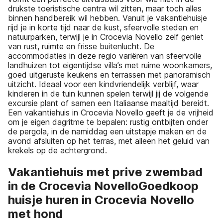
drukste toeristische centra wil zitten, maar toch alles
binnen handbereik wil hebben. Vanuit je vakantiehuisje
rijd je in korte tijd naar de kust, sfeervolle steden en
natuurparken, terwijl je in Crocevia Novello zelf geniet
van rust, ruimte en frisse buitenlucht. De
accommodaties in deze regio variëren van sfeervolle
landhuizen tot eigentijdse villa’s met ruime woonkamers,
goed uitgeruste keukens en terrassen met panoramisch
uitzicht. Ideaal voor een kindvriendelijk verblijf, waar
kinderen in de tuin kunnen spelen terwijl jij de volgende
excursie plant of samen een Italiaanse maaltijd bereidt.
Een vakantiehuis in Crocevia Novello geeft je de vrijheid
om je eigen dagritme te bepalen: rustig ontbijten onder
de pergola, in de namiddag een uitstapje maken en de
avond afsluiten op het terras, met alleen het geluid van
krekels op de achtergrond.
Vakantiehuis met prive zwembad
in de Crocevia NovelloGoedkoop
huisje huren in Crocevia Novello
met hond