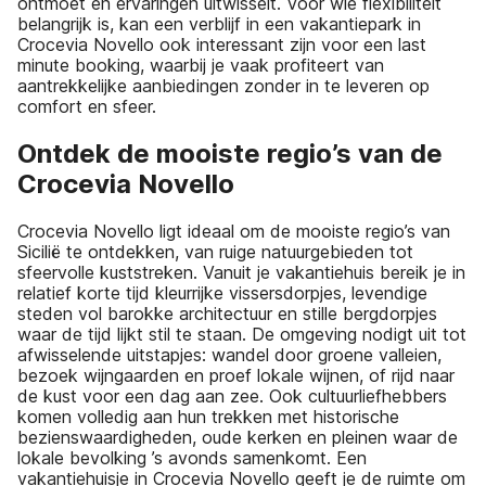
ontmoet en ervaringen uitwisselt. Voor wie flexibiliteit
belangrijk is, kan een verblijf in een vakantiepark in
Crocevia Novello ook interessant zijn voor een last
minute booking, waarbij je vaak profiteert van
aantrekkelijke aanbiedingen zonder in te leveren op
comfort en sfeer.
Ontdek de mooiste regio’s van de
Crocevia Novello
Crocevia Novello ligt ideaal om de mooiste regio’s van
Sicilië te ontdekken, van ruige natuurgebieden tot
sfeervolle kuststreken. Vanuit je vakantiehuis bereik je in
relatief korte tijd kleurrijke vissersdorpjes, levendige
steden vol barokke architectuur en stille bergdorpjes
waar de tijd lijkt stil te staan. De omgeving nodigt uit tot
afwisselende uitstapjes: wandel door groene valleien,
bezoek wijngaarden en proef lokale wijnen, of rijd naar
de kust voor een dag aan zee. Ook cultuurliefhebbers
komen volledig aan hun trekken met historische
bezienswaardigheden, oude kerken en pleinen waar de
lokale bevolking ’s avonds samenkomt. Een
vakantiehuisje in Crocevia Novello geeft je de ruimte om