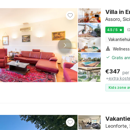
Villa in
Assoro, Sici
4.5 / 5
(
Vakantiehu
Gratis a
€
347
per
+
extra kost
Kids zone a
Vakanti
Leonforte, S