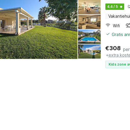
4.4 / 5
(
Vakantiehu
Wifi
Gratis a
€
308
per
+
extra kost
Kids zone a