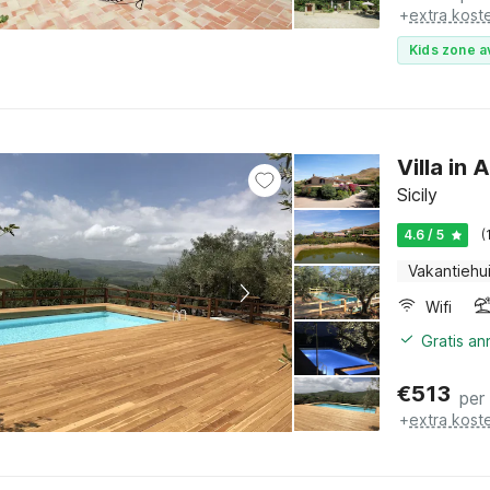
+
extra kost
Kids zone a
Villa in
Sicily
4.6 / 5
(
Vakantiehu
Wifi
Gratis a
€
513
per
+
extra kost