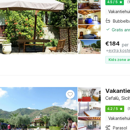
4.5 / 5
(
Vakantiehu
Bubbelb
Gratis a
€
184
per
+
extra kost
Kids zone a
Vakantie
Cefalù, Sici
4.2 / 5
(
Vakantiehu
Parasol