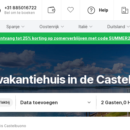
+31 885016722
Help
Bel om te boeken
Spanje
Oostenrijk
Italië
Duitsland
ntvang tot 25% korting op zomerverblijven met code SUMMER
vakantiehuis in de Cast
Data toevoegen
2 Gasten
,
0 
lakbij
uis Castelbuono