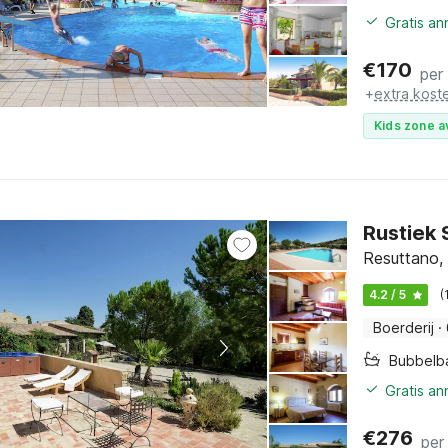
Gratis an
€
170
per
+
extra kost
Kids zone a
Rustiek 
Resuttano, 
4.2 / 5
(
Boerderij
·
Bubbelb
Gratis a
€
276
per