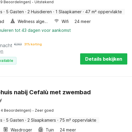
·
19 Beoordelingen)
Uitstekend
is
·
5 Gasten
·
2 Huisdieren
·
1 Slaapkamer
·
47 m² oppervlakte
ad
Wellness algemeen
Wifi
24 meer
nnuleren tot 43 dagen voor aankomst
 nacht
€
263
31% korting
en
Details bekijken
vailable
huis nabij Cefalù met zwembad
ly
·
14 Beoordelingen)
Zeer goed
is
·
5 Gasten
·
2 Slaapkamers
·
75 m² oppervlakte
Wasdroger
Tuin
24 meer