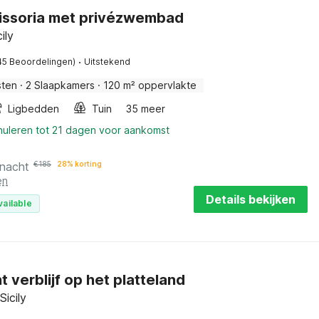
 Nissoria met privézwembad
ily
·
45 Beoordelingen)
Uitstekend
sten
·
2 Slaapkamers
·
120 m² oppervlakte
Ligbedden
Tuin
35 meer
nuleren tot 21 dagen voor aankomst
 nacht
€
185
28% korting
en
Details bekijken
vailable
 verblijf op het platteland
Sicily