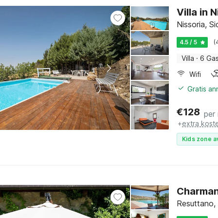
Villa in
Nissoria, Sic
4.5 / 5
(
Villa
·
6 Ga
Wifi
Gratis an
€
128
per
+
extra kost
Kids zone a
Charmant
Resuttano, 