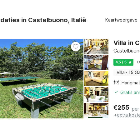
ties in Castelbuono, Italië
Kaartweergave
Villa in
Castelbuono
4.5 / 5
(
Villa
·
15 G
Hangmat
Gratis a
€
255
per
+
extra kost