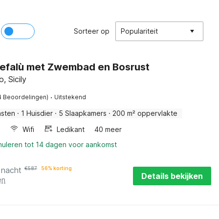
Sorteer op
Populariteit
 Cefalù met Zwembad en Bosrust
, Sicily
·
4 Beoordelingen)
Uitstekend
asten
·
1 Huisdier
·
5 Slaapkamers
·
200 m² oppervlakte
Wifi
Ledikant
40 meer
nnuleren tot 14 dagen voor aankomst
 nacht
€
587
56% korting
Details bekijken
en