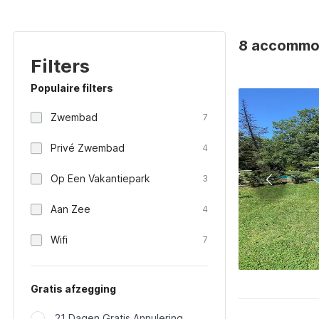
8 accommoda
Filters
Populaire filters
Zwembad
7
Privé Zwembad
4
Op Een Vakantiepark
3
Aan Zee
4
Wifi
7
Gratis afzegging
21 Dagen Gratis Annulering