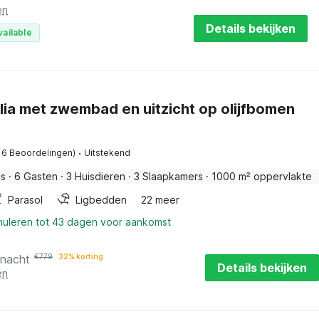
en
Details bekijken
vailable
 Alia met zwembad en uitzicht op olijfbomen
·
16 Beoordelingen)
Uitstekend
is
·
6 Gasten
·
3 Huisdieren
·
3 Slaapkamers
·
1000 m² oppervlakte
Parasol
Ligbedden
22 meer
nnuleren tot 43 dagen voor aankomst
 nacht
€
779
32% korting
Details bekijken
en