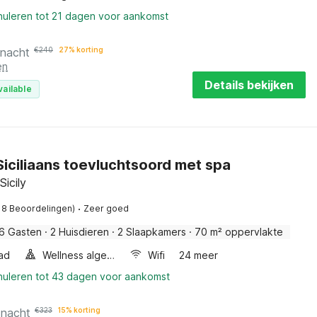
nuleren tot 21 dagen voor aankomst
 nacht
€
240
27% korting
en
Details bekijken
vailable
Siciliaans toevluchtsoord met spa
Sicily
·
18 Beoordelingen)
Zeer goed
6 Gasten
·
2 Huisdieren
·
2 Slaapkamers
·
70 m² oppervlakte
ad
Wellness algemeen
Wifi
24 meer
nnuleren tot 43 dagen voor aankomst
 nacht
€
323
15% korting