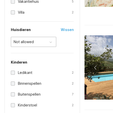
Vakantiehuis
5
Villa
2
Huisdieren
Wissen
Not allowed
Kinderen
Ledikant
2
Binnenspellen
2
Buitenspellen
7
Kinderstoel
2