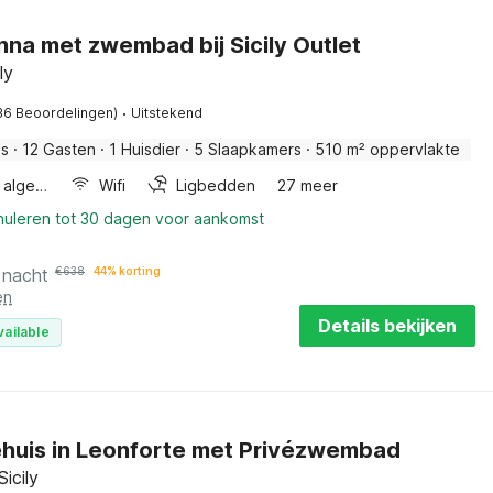
 Enna met zwembad bij Sicily Outlet
ly
·
36 Beoordelingen)
Uitstekend
is
·
12 Gasten
·
1 Huisdier
·
5 Slaapkamers
·
510 m² oppervlakte
Wellness algemeen
Wifi
Ligbedden
27 meer
nnuleren tot 30 dagen voor aankomst
 nacht
€
638
44% korting
en
Details bekijken
vailable
ehuis in Leonforte met Privézwembad
icily