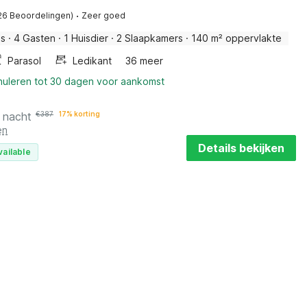
·
26 Beoordelingen)
Zeer goed
is
·
4 Gasten
·
1 Huisdier
·
2 Slaapkamers
·
140 m² oppervlakte
Parasol
Ledikant
36 meer
nnuleren tot 30 dagen voor aankomst
 nacht
€
387
17% korting
en
Details bekijken
vailable