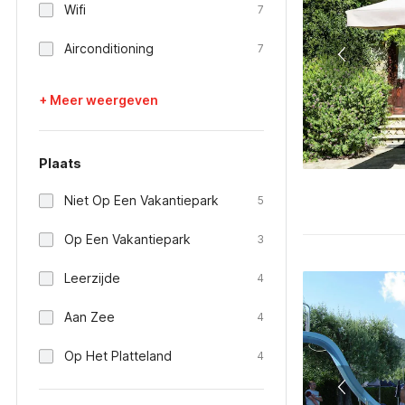
Wifi
7
Airconditioning
7
+ Meer weergeven
Plaats
Niet Op Een Vakantiepark
5
Op Een Vakantiepark
3
Leerzijde
4
Aan Zee
4
Op Het Platteland
4