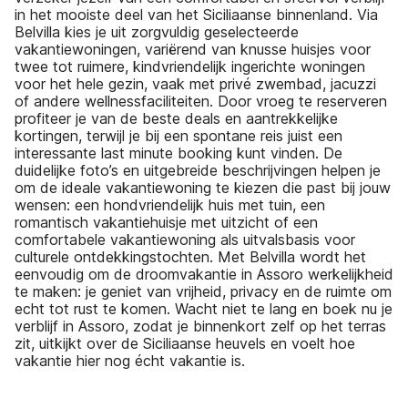
in het mooiste deel van het Siciliaanse binnenland. Via
Belvilla kies je uit zorgvuldig geselecteerde
vakantiewoningen, variërend van knusse huisjes voor
twee tot ruimere, kindvriendelijk ingerichte woningen
voor het hele gezin, vaak met privé zwembad, jacuzzi
of andere wellnessfaciliteiten. Door vroeg te reserveren
profiteer je van de beste deals en aantrekkelijke
kortingen, terwijl je bij een spontane reis juist een
interessante last minute booking kunt vinden. De
duidelijke foto’s en uitgebreide beschrijvingen helpen je
om de ideale vakantiewoning te kiezen die past bij jouw
wensen: een hondvriendelijk huis met tuin, een
romantisch vakantiehuisje met uitzicht of een
comfortabele vakantiewoning als uitvalsbasis voor
culturele ontdekkingstochten. Met Belvilla wordt het
eenvoudig om de droomvakantie in Assoro werkelijkheid
te maken: je geniet van vrijheid, privacy en de ruimte om
echt tot rust te komen. Wacht niet te lang en boek nu je
verblijf in Assoro, zodat je binnenkort zelf op het terras
zit, uitkijkt over de Siciliaanse heuvels en voelt hoe
vakantie hier nog écht vakantie is.