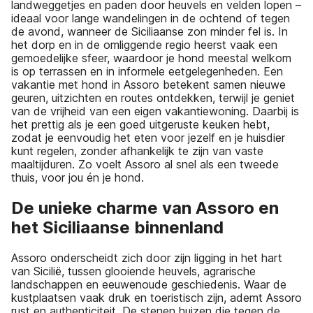
landweggetjes en paden door heuvels en velden lopen –
ideaal voor lange wandelingen in de ochtend of tegen
de avond, wanneer de Siciliaanse zon minder fel is. In
het dorp en in de omliggende regio heerst vaak een
gemoedelijke sfeer, waardoor je hond meestal welkom
is op terrassen en in informele eetgelegenheden. Een
vakantie met hond in Assoro betekent samen nieuwe
geuren, uitzichten en routes ontdekken, terwijl je geniet
van de vrijheid van een eigen vakantiewoning. Daarbij is
het prettig als je een goed uitgeruste keuken hebt,
zodat je eenvoudig het eten voor jezelf en je huisdier
kunt regelen, zonder afhankelijk te zijn van vaste
maaltijduren. Zo voelt Assoro al snel als een tweede
thuis, voor jou én je hond.
De unieke charme van Assoro en
het Siciliaanse binnenland
Assoro onderscheidt zich door zijn ligging in het hart
van Sicilië, tussen glooiende heuvels, agrarische
landschappen en eeuwenoude geschiedenis. Waar de
kustplaatsen vaak druk en toeristisch zijn, ademt Assoro
rust en authenticiteit. De stenen huizen die tegen de