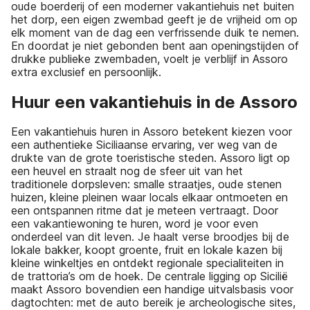
oude boerderij of een moderner vakantiehuis net buiten
het dorp, een eigen zwembad geeft je de vrijheid om op
elk moment van de dag een verfrissende duik te nemen.
En doordat je niet gebonden bent aan openingstijden of
drukke publieke zwembaden, voelt je verblijf in Assoro
extra exclusief en persoonlijk.
Huur een vakantiehuis in de Assoro
Een vakantiehuis huren in Assoro betekent kiezen voor
een authentieke Siciliaanse ervaring, ver weg van de
drukte van de grote toeristische steden. Assoro ligt op
een heuvel en straalt nog de sfeer uit van het
traditionele dorpsleven: smalle straatjes, oude stenen
huizen, kleine pleinen waar locals elkaar ontmoeten en
een ontspannen ritme dat je meteen vertraagt. Door
een vakantiewoning te huren, word je voor even
onderdeel van dit leven. Je haalt verse broodjes bij de
lokale bakker, koopt groente, fruit en lokale kazen bij
kleine winkeltjes en ontdekt regionale specialiteiten in
de trattoria’s om de hoek. De centrale ligging op Sicilië
maakt Assoro bovendien een handige uitvalsbasis voor
dagtochten: met de auto bereik je archeologische sites,