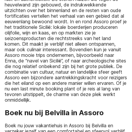
heuvelwand zijn gebouwd, de indrukwekkende
uitzichten over het binnenland en de resten van oude
fortificaties vertellen het verhaal van een gebied dat al
eeuwenlang bewoond wordt. In en rond Assoro proef je
het traditionele Sicilië: lokale boerderijen produceren
olijfolie, wijn en kaas, en op markten zie je
seizoensproducten die rechtstreeks van het land
komen. Dit maakt je verblijf niet alleen ontspannen,
maar ook culinair interessant. Bovendien kun je vanuit
Assoro mooie trips ondernemen, bijvoorbeeld naar
Enna, de “navel van Sicilië”, of naar archeologische sites
die nog relatief onbekend zijn bij het grote publiek. De
combinatie van cultuur, natuur en landelijke sfeer geeft
Assoro een bijzondere aantrekkingskracht voor reizigers
die het eiland op een andere manier willen ervaren. Of je
nu een last minute booking plant of je reis al lang van
tevoren uitstippelt, de charme van deze plek werkt
onmiddellijk.
Boek nu bij Belvilla in Assoro
Boek nu jouw vakantiehuis in Assoro bij Belvilla en
verzeker jezelf van een comfortabel en sfeervol verblijf