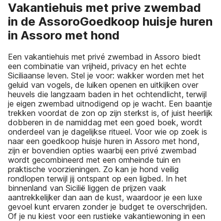
Vakantiehuis met prive zwembad
in de AssoroGoedkoop huisje huren
in Assoro met hond
Een vakantiehuis met privé zwembad in Assoro biedt
een combinatie van vrijheid, privacy en het echte
Siciliaanse leven. Stel je voor: wakker worden met het
geluid van vogels, de luiken openen en uitkijken over
heuvels die langzaam baden in het ochtendlicht, terwijl
je eigen zwembad uitnodigend op je wacht. Een baantje
trekken voordat de zon op zijn sterkst is, of juist heerlijk
dobberen in de namiddag met een goed boek, wordt
onderdeel van je dagelijkse ritueel. Voor wie op zoek is
naar een goedkoop huisje huren in Assoro met hond,
zijn er bovendien opties waarbij een privé zwembad
wordt gecombineerd met een omheinde tuin en
praktische voorzieningen. Zo kan je hond veilig
rondlopen terwijl jij ontspant op een ligbed. In het
binnenland van Sicilië liggen de prijzen vaak
aantrekkelijker dan aan de kust, waardoor je een luxe
gevoel kunt ervaren zonder je budget te overschrijden.
Of je nu kiest voor een rustieke vakantiewoning in een