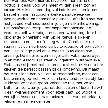
Een wellness vakantiehuis in Assoro met sauna of
hottub is ideaal voor wie meer wil dan alleen zon en
cultuur. Hier kun je een dag vol indrukken – denk aan
bezoeken aan historische kerken, middeleeuwse
vestingwerken en charmante pleinen – afsluiten met een
rustgevend wellnessritueel in je eigen vakantiewoning.
Een privésauna zorgt voor diepe ontspanning: de
warmte voelt weldadig aan na een wandeling door het
glooiende binnenland van Sicilië, terwijl je spieren
ontspannen en je hoofd leeg wordt. Combineer de
sauna met een verfrissende buitendouche of een duik in
een klein plunge pool en je creëert jouw eigen spa-
ervaring. De meeste wellnessgerichte vakantieverblijven
in en rond Assoro zijn sfeervol ingericht in authentieke
Siciliaanse stijl, met natuursteen, houten balken en lichte
kleuren die perfect passen bij de omgeving. Dit maakt
het niet alleen een plek om te overnachten, maar een
bestemming op zich. Voor een kindvriendelijk verblijf kun
je kiezen voor een groter vakantiehuisje met veilige
buitenruimte, waar je gezinsleden spelen of lezen terwijl
jij een wellnessmoment voor jezelf pakt. Zo wordt je
verblijf in Assoro een harmonieuze mix van ontdekken,
relaxen en samen genieten.