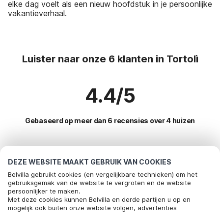
elke dag voelt als een nieuw hoofdstuk in je persoonlijke
vakantieverhaal.
Luister naar onze 6 klanten in Tortolì
4.4/5
Gebaseerd op meer dan 6 recensies over 4 huizen
Meest populaire bestemmingen voor
DEZE WEBSITE MAAKT GEBRUIK VAN COOKIES
vakantie
Belvilla gebruikt cookies (en vergelijkbare technieken) om het
gebruiksgemak van de website te vergroten en de website
persoonlijker te maken.
Top steden met top voorzieningen voor vakantie
Met deze cookies kunnen Belvilla en derde partijen u op en
mogelijk ook buiten onze website volgen, advertenties
Kindvriendelijke vakantiehuizen santa-teresa-gallura
Populaire voorzieningen voor vakantie in Tortoli
afstemmen op uw interesses en u informatie laten delen via