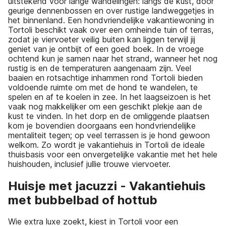
uitstekend voor lange wandelingen: langs de kust, door
geurige dennenbossen en over rustige landweggetjes in
het binnenland. Een hondvriendelijke vakantiewoning in
Tortoli beschikt vaak over een omheinde tuin of terras,
zodat je viervoeter veilig buiten kan liggen terwijl jij
geniet van je ontbijt of een goed boek. In de vroege
ochtend kun je samen naar het strand, wanneer het nog
rustig is en de temperaturen aangenaam zijn. Veel
baaien en rotsachtige inhammen rond Tortoli bieden
voldoende ruimte om met de hond te wandelen, te
spelen en af te koelen in zee. In het laagseizoen is het
vaak nog makkelijker om een geschikt plekje aan de
kust te vinden. In het dorp en de omliggende plaatsen
kom je bovendien doorgaans een hondvriendelijke
mentaliteit tegen; op veel terrassen is je hond gewoon
welkom. Zo wordt je vakantiehuis in Tortoli de ideale
thuisbasis voor een onvergetelijke vakantie met het hele
huishouden, inclusief jullie trouwe viervoeter.
Huisje met jacuzzi - Vakantiehuis
met bubbelbad of hottub
Wie extra luxe zoekt, kiest in Tortoli voor een