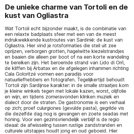
De unieke charme van Tortoli en de
kust van Ogliastra
Wat Tortoli echt bijzonder maakt, is de combinatie van
een relaxte badplaats sfeer met een van de meest
indrukwekkende kustroutes van Sardinië: de kust van
Ogliastra. Hier vind je rotsformaties die steil uit zee
oprijzen, verborgen grotten, hagelwitte kiezelstrandjes
en baaien die alleen per boot of na een korte wandeling
te bereiken zijn. Het beroemde strand van Lido di Orrì,
de kliffen bij Arbatax en de afgelegen inhammen richting
Cala Goloritzé vormen een paradijs voor
natuurliefhebbers en fotografen. Tegelijkertijd behoudt
Tortoli zijn Sardijnse karakter: in de smalle straatjes kom
je kleine winkels tegen met lokale kazen, worst, olijfolie
en wijn, en tijdens zomeravonden klinken muziek en
dialect door de straten. De gastronomie is een verhaal
op zich; proef culurgiones (gevulde pasta), gegrilde vis
die dezelfde dag nog is gevangen en zoete seadas met
honing. Voor een gezinsvriendelijk verblijf is de regio
ideaal: de afwisseling tussen rustige zandstranden en
culturele uitstapjes houdt jong en oud geboeid. Hier