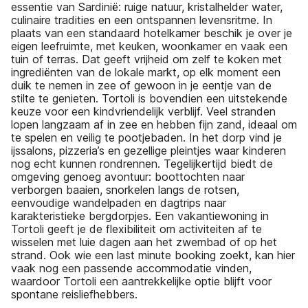
essentie van Sardinië: ruige natuur, kristalhelder water,
culinaire tradities en een ontspannen levensritme. In
plaats van een standaard hotelkamer beschik je over je
eigen leefruimte, met keuken, woonkamer en vaak een
tuin of terras. Dat geeft vrijheid om zelf te koken met
ingrediënten van de lokale markt, op elk moment een
duik te nemen in zee of gewoon in je eentje van de
stilte te genieten. Tortoli is bovendien een uitstekende
keuze voor een kindvriendelijk verblijf. Veel stranden
lopen langzaam af in zee en hebben fijn zand, ideaal om
te spelen en veilig te pootjebaden. In het dorp vind je
ijssalons, pizzeria’s en gezellige pleintjes waar kinderen
nog echt kunnen rondrennen. Tegelijkertijd biedt de
omgeving genoeg avontuur: boottochten naar
verborgen baaien, snorkelen langs de rotsen,
eenvoudige wandelpaden en dagtrips naar
karakteristieke bergdorpjes. Een vakantiewoning in
Tortoli geeft je de flexibiliteit om activiteiten af te
wisselen met luie dagen aan het zwembad of op het
strand. Ook wie een last minute booking zoekt, kan hier
vaak nog een passende accommodatie vinden,
waardoor Tortoli een aantrekkelijke optie blijft voor
spontane reisliefhebbers.