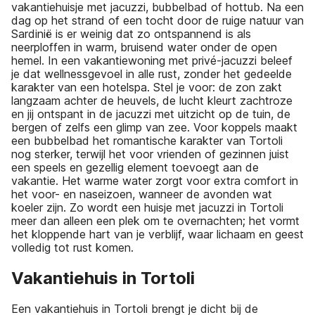
vakantiehuisje met jacuzzi, bubbelbad of hottub. Na een
dag op het strand of een tocht door de ruige natuur van
Sardinië is er weinig dat zo ontspannend is als
neerploffen in warm, bruisend water onder de open
hemel. In een vakantiewoning met privé-jacuzzi beleef
je dat wellnessgevoel in alle rust, zonder het gedeelde
karakter van een hotelspa. Stel je voor: de zon zakt
langzaam achter de heuvels, de lucht kleurt zachtroze
en jij ontspant in de jacuzzi met uitzicht op de tuin, de
bergen of zelfs een glimp van zee. Voor koppels maakt
een bubbelbad het romantische karakter van Tortoli
nog sterker, terwijl het voor vrienden of gezinnen juist
een speels en gezellig element toevoegt aan de
vakantie. Het warme water zorgt voor extra comfort in
het voor- en naseizoen, wanneer de avonden wat
koeler zijn. Zo wordt een huisje met jacuzzi in Tortoli
meer dan alleen een plek om te overnachten; het vormt
het kloppende hart van je verblijf, waar lichaam en geest
volledig tot rust komen.
Vakantiehuis in Tortoli
Een vakantiehuis in Tortoli brengt je dicht bij de