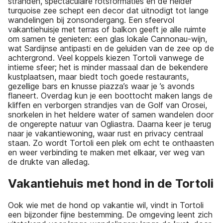
stranden, spectaculaire rotsformaties en de helder
turquoise zee schept een decor dat uitnodigt tot lange
wandelingen bij zonsondergang. Een sfeervol
vakantiehuisje met terras of balkon geeft je alle ruimte
om samen te genieten: een glas lokale Cannonau-wijn,
wat Sardijnse antipasti en de geluiden van de zee op de
achtergrond. Veel koppels kiezen Tortoli vanwege de
intieme sfeer; het is minder massaal dan de bekendere
kustplaatsen, maar biedt toch goede restaurants,
gezellige bars en knusse piazza’s waar je ’s avonds
flaneert. Overdag kun je een boottocht maken langs de
kliffen en verborgen strandjes van de Golf van Orosei,
snorkelen in het heldere water of samen wandelen door
de ongerepte natuur van Ogliastra. Daarna keer je terug
naar je vakantiewoning, waar rust en privacy centraal
staan. Zo wordt Tortoli een plek om echt te onthaasten
en weer verbinding te maken met elkaar, ver weg van
de drukte van alledag.
Vakantiehuis met hond in de Tortoli
Ook wie met de hond op vakantie wil, vindt in Tortoli
een bijzonder fijne bestemming. De omgeving leent zich