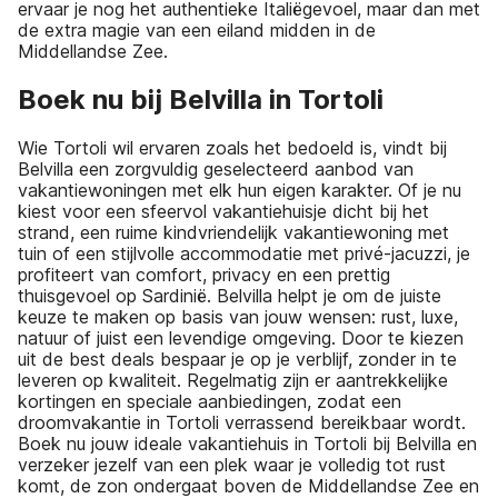
ervaar je nog het authentieke Italiëgevoel, maar dan met
de extra magie van een eiland midden in de
Middellandse Zee.
Boek nu bij Belvilla in Tortoli
Wie Tortoli wil ervaren zoals het bedoeld is, vindt bij
Belvilla een zorgvuldig geselecteerd aanbod van
vakantiewoningen met elk hun eigen karakter. Of je nu
kiest voor een sfeervol vakantiehuisje dicht bij het
strand, een ruime kindvriendelijk vakantiewoning met
tuin of een stijlvolle accommodatie met privé-jacuzzi, je
profiteert van comfort, privacy en een prettig
thuisgevoel op Sardinië. Belvilla helpt je om de juiste
keuze te maken op basis van jouw wensen: rust, luxe,
natuur of juist een levendige omgeving. Door te kiezen
uit de best deals bespaar je op je verblijf, zonder in te
leveren op kwaliteit. Regelmatig zijn er aantrekkelijke
kortingen en speciale aanbiedingen, zodat een
droomvakantie in Tortoli verrassend bereikbaar wordt.
Boek nu jouw ideale vakantiehuis in Tortoli bij Belvilla en
verzeker jezelf van een plek waar je volledig tot rust
komt, de zon ondergaat boven de Middellandse Zee en