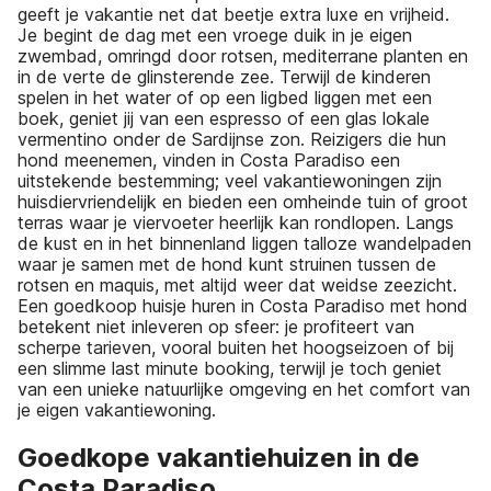
geeft je vakantie net dat beetje extra luxe en vrijheid.
Je begint de dag met een vroege duik in je eigen
zwembad, omringd door rotsen, mediterrane planten en
in de verte de glinsterende zee. Terwijl de kinderen
spelen in het water of op een ligbed liggen met een
boek, geniet jij van een espresso of een glas lokale
vermentino onder de Sardijnse zon. Reizigers die hun
hond meenemen, vinden in Costa Paradiso een
uitstekende bestemming; veel vakantiewoningen zijn
huisdiervriendelijk en bieden een omheinde tuin of groot
terras waar je viervoeter heerlijk kan rondlopen. Langs
de kust en in het binnenland liggen talloze wandelpaden
waar je samen met de hond kunt struinen tussen de
rotsen en maquis, met altijd weer dat weidse zeezicht.
Een goedkoop huisje huren in Costa Paradiso met hond
betekent niet inleveren op sfeer: je profiteert van
scherpe tarieven, vooral buiten het hoogseizoen of bij
een slimme last minute booking, terwijl je toch geniet
van een unieke natuurlijke omgeving en het comfort van
je eigen vakantiewoning.
Goedkope vakantiehuizen in de
Costa Paradiso