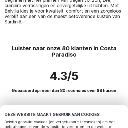
culinaire verrassingen en onvergetelijke uitzichten. Met
Belvilla kies je voor kwaliteit, comfort en een zorgeloos
verblijf aan een van de meest betoverende kusten van
Sardinië.
Luister naar onze 80 klanten in Costa
Paradiso
4.3/5
Gebaseerd op meer dan 80 recensies over 68 huizen
Meest populaire bestemmingen voor
DEZE WEBSITE MAAKT GEBRUIK VAN COOKIES
vakantie
Belvilla gebruikt cookies (en vergelijkbare technieken) om het
gebruiksgemak van de website te vergroten en de website