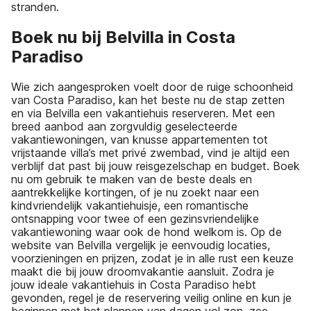
stranden.
Boek nu bij Belvilla in Costa
Paradiso
Wie zich aangesproken voelt door de ruige schoonheid
van Costa Paradiso, kan het beste nu de stap zetten
en via Belvilla een vakantiehuis reserveren. Met een
breed aanbod aan zorgvuldig geselecteerde
vakantiewoningen, van knusse appartementen tot
vrijstaande villa’s met privé zwembad, vind je altijd een
verblijf dat past bij jouw reisgezelschap en budget. Boek
nu om gebruik te maken van de beste deals en
aantrekkelijke kortingen, of je nu zoekt naar een
kindvriendelijk vakantiehuisje, een romantische
ontsnapping voor twee of een gezinsvriendelijke
vakantiewoning waar ook de hond welkom is. Op de
website van Belvilla vergelijk je eenvoudig locaties,
voorzieningen en prijzen, zodat je in alle rust een keuze
maakt die bij jouw droomvakantie aansluit. Zodra je
jouw ideale vakantiehuis in Costa Paradiso hebt
gevonden, regel je de reservering veilig online en kun je
beginnen met het plannen van dagen vol zon, zee,