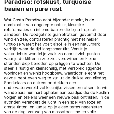
Paradiso: rotskust, turquoise
baaien en pure rust
Wat Costa Paradiso echt bijzonder maakt, is de
combinatie van ongerepte natuur, kleurrijke
rotsformaties en intieme baaien die bijna tropisch
aandoen. De roodgetinte granietrotsen, gevormd door
wind en zee, contrasteren prachtig met het helder
turquoise water; het voelt alsof je in een natuurpark
verblijft waar de tijd langzamer tikt. Vanuit je
vakantiehuis wandel je vaak zo naar uitzichtpunten
waar je de kliffen in zee ziet verdwijnen en kleine
stranden diep beneden op je liggen te wachten. De
sfeer is rustig en kleinschalig, met verspreid liggende
woningen en weinig hoogbouw, waardoor je echt het
gevoel hebt even weg te zijn uit de drukte van alledag.
Snorkelaars en duikers ontdekken een
onderwaterwereld vol kleurrijke vissen en rotsen, terwijl
wandelaars hun hart ophalen aan paadjes die de kustlijn
volgen en telkens weer een nieuwe baai onthullen. In de
avonden verandert de lucht in een spel van roze en
oranje tinten, en kun je op je eigen terras nagenieten
van de dag, ver weg van massatoerisme en volle