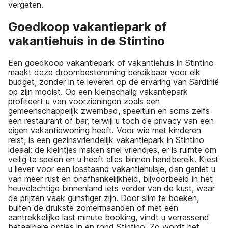
vergeten.
Goedkoop vakantiepark of
vakantiehuis in de Stintino
Een goedkoop vakantiepark of vakantiehuis in Stintino
maakt deze droombestemming bereikbaar voor elk
budget, zonder in te leveren op de ervaring van Sardinië
op zijn mooist. Op een kleinschalig vakantiepark
profiteert u van voorzieningen zoals een
gemeenschappelijk zwembad, speeltuin en soms zelfs
een restaurant of bar, terwijl u toch de privacy van een
eigen vakantiewoning heeft. Voor wie met kinderen
reist, is een gezinsvriendelijk vakantiepark in Stintino
ideaal: de kleintjes maken snel vriendjes, er is ruimte om
veilig te spelen en u heeft alles binnen handbereik. Kiest
u liever voor een losstaand vakantiehuisje, dan geniet u
van meer rust en onafhankelijkheid, bijvoorbeeld in het
heuvelachtige binnenland iets verder van de kust, waar
de prijzen vaak gunstiger zijn. Door slim te boeken,
buiten de drukste zomermaanden of met een
aantrekkelijke last minute booking, vindt u verrassend
betaalbare opties in en rond Stintino. Zo wordt het