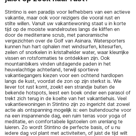
Stintino is een paradijs voor liefhebbers van een actieve
vakantie, maar ook voor reizigers die vooral rust en
stilte willen. Vanuit uw vakantiewoning staat u in korte
tijd op de mooiste wandelroutes langs de kliffen en
door de mediterrane scrub, met panoramische
vergezichten over de Golf van Asinara. Watersporters
kunnen hun hart ophalen met windsurfen, kitesurfen,
zeilen of snorkelen in kristalhelder water, waar kleurrijke
vissen en rotsformaties te ontdekken zijn. Ook
mountainbikers vinden uitdagende paden in het
heuvelachtige achterland, terwijl sportieve
vakantiegangers kiezen voor een ochtend hardlopen
langs de kust, voordat de zon op zijn sterkst is. Wie
liever tot rust komt, zoekt een strandje buiten de
bekende hotspots, leest een boek onder een parasol of
trekt zich terug in de koelte van het vakantiehuis. Veel
vakantiewoningen in Stintino zijn zo ingericht dat zowel
actie als ontspanning mogelijk is: een buitendouche voor
na een inspannende dag, een ruim terras voor yoga of
meditatie, en comfortabele ligstoelen om urenlang te
luieren. Zo wordt Stintino de perfecte basis, of u nu
iedere dag vol plant met activiteiten, of juist de tijd wilt