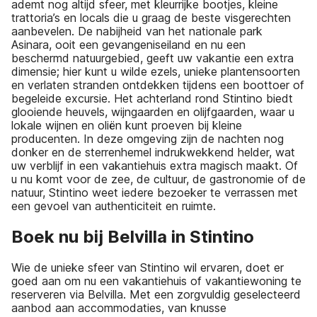
ademt nog altijd sfeer, met kleurrijke bootjes, kleine
trattoria’s en locals die u graag de beste visgerechten
aanbevelen. De nabijheid van het nationale park
Asinara, ooit een gevangeniseiland en nu een
beschermd natuurgebied, geeft uw vakantie een extra
dimensie; hier kunt u wilde ezels, unieke plantensoorten
en verlaten stranden ontdekken tijdens een boottoer of
begeleide excursie. Het achterland rond Stintino biedt
glooiende heuvels, wijngaarden en olijfgaarden, waar u
lokale wijnen en oliën kunt proeven bij kleine
producenten. In deze omgeving zijn de nachten nog
donker en de sterrenhemel indrukwekkend helder, wat
uw verblijf in een vakantiehuis extra magisch maakt. Of
u nu komt voor de zee, de cultuur, de gastronomie of de
natuur, Stintino weet iedere bezoeker te verrassen met
een gevoel van authenticiteit en ruimte.
Boek nu bij Belvilla in Stintino
Wie de unieke sfeer van Stintino wil ervaren, doet er
goed aan om nu een vakantiehuis of vakantiewoning te
reserveren via Belvilla. Met een zorgvuldig geselecteerd
aanbod aan accommodaties, van knusse