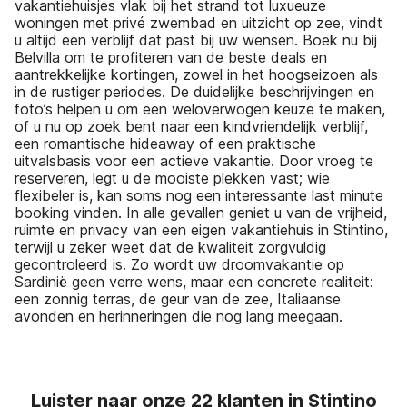
vakantiehuisjes vlak bij het strand tot luxueuze
woningen met privé zwembad en uitzicht op zee, vindt
u altijd een verblijf dat past bij uw wensen. Boek nu bij
Belvilla om te profiteren van de beste deals en
aantrekkelijke kortingen, zowel in het hoogseizoen als
in de rustiger periodes. De duidelijke beschrijvingen en
foto’s helpen u om een weloverwogen keuze te maken,
of u nu op zoek bent naar een kindvriendelijk verblijf,
een romantische hideaway of een praktische
uitvalsbasis voor een actieve vakantie. Door vroeg te
reserveren, legt u de mooiste plekken vast; wie
flexibeler is, kan soms nog een interessante last minute
booking vinden. In alle gevallen geniet u van de vrijheid,
ruimte en privacy van een eigen vakantiehuis in Stintino,
terwijl u zeker weet dat de kwaliteit zorgvuldig
gecontroleerd is. Zo wordt uw droomvakantie op
Sardinië geen verre wens, maar een concrete realiteit:
een zonnig terras, de geur van de zee, Italiaanse
avonden en herinneringen die nog lang meegaan.
Luister naar onze 22 klanten in Stintino