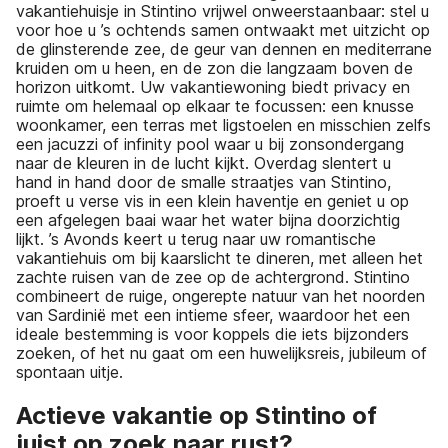
vakantiehuisje in Stintino vrijwel onweerstaanbaar: stel u
voor hoe u ’s ochtends samen ontwaakt met uitzicht op
de glinsterende zee, de geur van dennen en mediterrane
kruiden om u heen, en de zon die langzaam boven de
horizon uitkomt. Uw vakantiewoning biedt privacy en
ruimte om helemaal op elkaar te focussen: een knusse
woonkamer, een terras met ligstoelen en misschien zelfs
een jacuzzi of infinity pool waar u bij zonsondergang
naar de kleuren in de lucht kijkt. Overdag slentert u
hand in hand door de smalle straatjes van Stintino,
proeft u verse vis in een klein haventje en geniet u op
een afgelegen baai waar het water bijna doorzichtig
lijkt. ’s Avonds keert u terug naar uw romantische
vakantiehuis om bij kaarslicht te dineren, met alleen het
zachte ruisen van de zee op de achtergrond. Stintino
combineert de ruige, ongerepte natuur van het noorden
van Sardinië met een intieme sfeer, waardoor het een
ideale bestemming is voor koppels die iets bijzonders
zoeken, of het nu gaat om een huwelijksreis, jubileum of
spontaan uitje.
Actieve vakantie op Stintino of
juist op zoek naar rust?