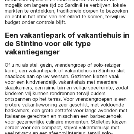
mogelijk om langere tijd op Sardinië te verblijven, lokale
markten te ontdekken, traditionele dorpen te bezoeken
en echt in het ritme van het eiland te komen, terwijl uw
budget onder controle blijft.
Een vakantiepark of vakantiehuis in
de Stintino voor elk type
vakantieganger
Of u nu als stel, gezin, vriendengroep of solo-reiziger
komt, een vakantiepark of vakantiehuis in Stintino sluit
naadloos aan op uw wensen. Gezinnen kiezen vaak
voor een kindvriendelijk vakantiehuis met meerdere
slaapkamers, een ruime tuin en veilige speelruimte, zodat
kinderen vrij kunnen rondrennen terwijl ouders
ontspannen op het terras. Voor vriendengroepen is een
grotere vakantiewoning zeer geschikt, met voldoende
badkamers, een grote eettafel voor lange avonden met
Italiaanse gerechten en misschien een barbecuehoek
voor gezamenlijke culinaire momenten. Stelletjes kiezen
eerder voor een compact, stijlvol vakantiehuisje met
veel privacy en een sfeervol interieur, terwijl solo-