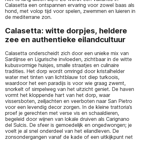
Calasetta een ontspannen ervaring voor zowel baas als
hond, met volop tijd voor spelen, zwemmen en luieren in
de mediterrane zon.
Calasetta: witte dorpjes, heldere
zee en authentieke eilandcultuur
Calasetta onderscheidt zich door een unieke mix van
Sardijnse en Ligurische invloeden, zichtbaar in de witte
kubusvormige huisjes, smalle straatjes en culinaire
tradities. Het dorp wordt omringd door kristalhelder
water met tinten van lichtblauw tot diep turkoois,
waardoor het een paradijs is voor wie graag zwemt,
snorkelt of simpelweg van het uitzicht geniet. De haven
vormt het kloppende hart van het dorp, waar
vissersboten, zeiljachten en veerboten naar San Pietro
voor een levendig decor zorgen. In de kleine trattoria’s
proef je gerechten met verse vis en schaaldieren,
begeleid door wijnen van lokale druiven als Carignano
del Sulcis. De sfeer is gemoedelijk en ongedwongen; je
voelt je al snel onderdeel van het eilandleven. De
zonsondergangen vanaf de kade of een uitkijkpunt net