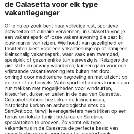
de Calasetta voor elk type
vakantieganger
Of je nu op zoek bent naar volledige rust, sportieve
activiteiten of culinaire verwennerij, in Calasetta vind je
een vakantiepark of losse vakantiewoning die past bij
jouw manier van reizen. Wie houdt van gezelligheid en
faciliteiten kiest voor een vakantiehuisje op of nabij een
kleinschalig vakantiepark, waar vaak een zwembad,
speelplek of gezamenlijke tuin aanwezig is. Reizigers die
juist stilte en privacy waarderen, kunnen gaan voor een
vrijstaande vakantiewoning iets buiten het dorp,
omringd door mediterrane begroeiing en met uitzicht op
de zee of de heuvels. Watersportliefhebbers komen aan
hun trekken met mogelijkheden voor windsurfen,
kitesurfen, duiken en zeilen in de baai van Calasetta.
Cultuurliefhebbers bezoeken de kleine musea,
historische kerken en archeologische sites op
Sant’Antioco, terwijl levensgenieters neerstrijken op een
terras om lokale tonijn, bottarga en Sardijnse
specialiteiten te proeven. Zo vormt elk type
vakantiehuis in de Calasetta de perfecte basis: van
romantische retreat voor twee tot comfortabele