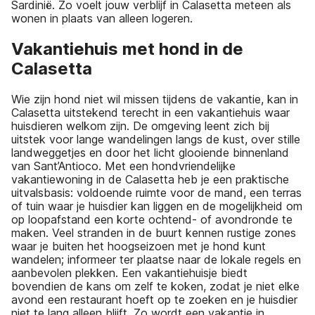
Sardinië. Zo voelt jouw verblijf in Calasetta meteen als
wonen in plaats van alleen logeren.
Vakantiehuis met hond in de
Calasetta
Wie zijn hond niet wil missen tijdens de vakantie, kan in
Calasetta uitstekend terecht in een vakantiehuis waar
huisdieren welkom zijn. De omgeving leent zich bij
uitstek voor lange wandelingen langs de kust, over stille
landweggetjes en door het licht glooiende binnenland
van Sant’Antioco. Met een hondvriendelijke
vakantiewoning in de Calasetta heb je een praktische
uitvalsbasis: voldoende ruimte voor de mand, een terras
of tuin waar je huisdier kan liggen en de mogelijkheid om
op loopafstand een korte ochtend- of avondronde te
maken. Veel stranden in de buurt kennen rustige zones
waar je buiten het hoogseizoen met je hond kunt
wandelen; informeer ter plaatse naar de lokale regels en
aanbevolen plekken. Een vakantiehuisje biedt
bovendien de kans om zelf te koken, zodat je niet elke
avond een restaurant hoeft op te zoeken en je huisdier
niet te lang alleen blijft. Zo wordt een vakantie in