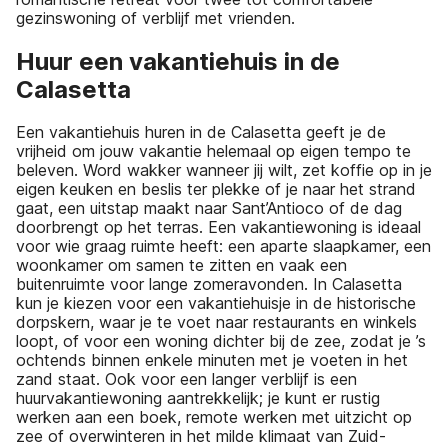
gezinswoning of verblijf met vrienden.
Huur een vakantiehuis in de
Calasetta
Een vakantiehuis huren in de Calasetta geeft je de
vrijheid om jouw vakantie helemaal op eigen tempo te
beleven. Word wakker wanneer jij wilt, zet koffie op in je
eigen keuken en beslis ter plekke of je naar het strand
gaat, een uitstap maakt naar Sant’Antioco of de dag
doorbrengt op het terras. Een vakantiewoning is ideaal
voor wie graag ruimte heeft: een aparte slaapkamer, een
woonkamer om samen te zitten en vaak een
buitenruimte voor lange zomeravonden. In Calasetta
kun je kiezen voor een vakantiehuisje in de historische
dorpskern, waar je te voet naar restaurants en winkels
loopt, of voor een woning dichter bij de zee, zodat je ’s
ochtends binnen enkele minuten met je voeten in het
zand staat. Ook voor een langer verblijf is een
huurvakantiewoning aantrekkelijk; je kunt er rustig
werken aan een boek, remote werken met uitzicht op
zee of overwinteren in het milde klimaat van Zuid-