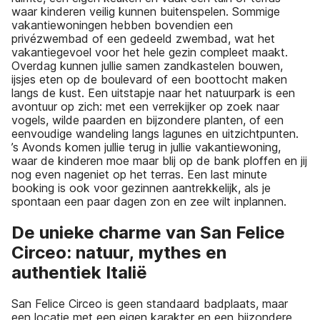
waar kinderen veilig kunnen buitenspelen. Sommige
vakantiewoningen hebben bovendien een
privézwembad of een gedeeld zwembad, wat het
vakantiegevoel voor het hele gezin compleet maakt.
Overdag kunnen jullie samen zandkastelen bouwen,
ijsjes eten op de boulevard of een boottocht maken
langs de kust. Een uitstapje naar het natuurpark is een
avontuur op zich: met een verrekijker op zoek naar
vogels, wilde paarden en bijzondere planten, of een
eenvoudige wandeling langs lagunes en uitzichtpunten.
’s Avonds komen jullie terug in jullie vakantiewoning,
waar de kinderen moe maar blij op de bank ploffen en jij
nog even nageniet op het terras. Een last minute
booking is ook voor gezinnen aantrekkelijk, als je
spontaan een paar dagen zon en zee wilt inplannen.
De unieke charme van San Felice
Circeo: natuur, mythes en
authentiek Italië
San Felice Circeo is geen standaard badplaats, maar
een locatie met een eigen karakter en een bijzondere