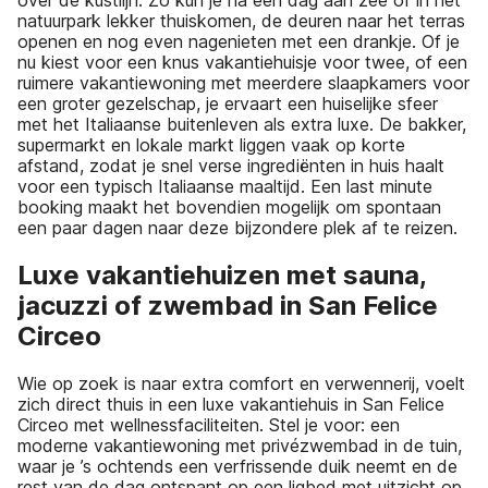
natuurpark lekker thuiskomen, de deuren naar het terras
openen en nog even nagenieten met een drankje. Of je
nu kiest voor een knus vakantiehuisje voor twee, of een
ruimere vakantiewoning met meerdere slaapkamers voor
een groter gezelschap, je ervaart een huiselijke sfeer
met het Italiaanse buitenleven als extra luxe. De bakker,
supermarkt en lokale markt liggen vaak op korte
afstand, zodat je snel verse ingrediënten in huis haalt
voor een typisch Italiaanse maaltijd. Een last minute
booking maakt het bovendien mogelijk om spontaan
een paar dagen naar deze bijzondere plek af te reizen.
Luxe vakantiehuizen met sauna,
jacuzzi of zwembad in San Felice
Circeo
Wie op zoek is naar extra comfort en verwennerij, voelt
zich direct thuis in een luxe vakantiehuis in San Felice
Circeo met wellnessfaciliteiten. Stel je voor: een
moderne vakantiewoning met privézwembad in de tuin,
waar je ’s ochtends een verfrissende duik neemt en de
rest van de dag ontspant op een ligbed met uitzicht op