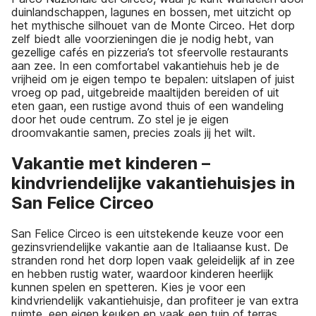
duinlandschappen, lagunes en bossen, met uitzicht op
het mythische silhouet van de Monte Circeo. Het dorp
zelf biedt alle voorzieningen die je nodig hebt, van
gezellige cafés en pizzeria’s tot sfeervolle restaurants
aan zee. In een comfortabel vakantiehuis heb je de
vrijheid om je eigen tempo te bepalen: uitslapen of juist
vroeg op pad, uitgebreide maaltijden bereiden of uit
eten gaan, een rustige avond thuis of een wandeling
door het oude centrum. Zo stel je je eigen
droomvakantie samen, precies zoals jij het wilt.
Vakantie met kinderen –
kindvriendelijke vakantiehuisjes in
San Felice Circeo
San Felice Circeo is een uitstekende keuze voor een
gezinsvriendelijke vakantie aan de Italiaanse kust. De
stranden rond het dorp lopen vaak geleidelijk af in zee
en hebben rustig water, waardoor kinderen heerlijk
kunnen spelen en spetteren. Kies je voor een
kindvriendelijk vakantiehuisje, dan profiteer je van extra
ruimte, een eigen keuken en vaak een tuin of terras