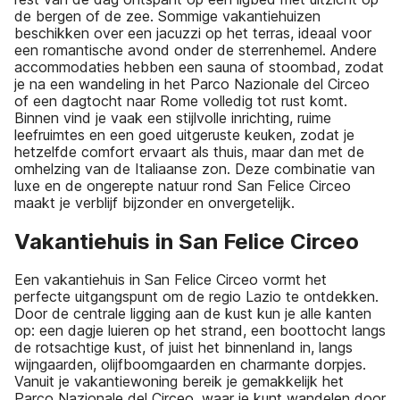
de bergen of de zee. Sommige vakantiehuizen
beschikken over een jacuzzi op het terras, ideaal voor
een romantische avond onder de sterrenhemel. Andere
accommodaties hebben een sauna of stoombad, zodat
je na een wandeling in het Parco Nazionale del Circeo
of een dagtocht naar Rome volledig tot rust komt.
Binnen vind je vaak een stijlvolle inrichting, ruime
leefruimtes en een goed uitgeruste keuken, zodat je
hetzelfde comfort ervaart als thuis, maar dan met de
omhelzing van de Italiaanse zon. Deze combinatie van
luxe en de ongerepte natuur rond San Felice Circeo
maakt je verblijf bijzonder en onvergetelijk.
Vakantiehuis in San Felice Circeo
Een vakantiehuis in San Felice Circeo vormt het
perfecte uitgangspunt om de regio Lazio te ontdekken.
Door de centrale ligging aan de kust kun je alle kanten
op: een dagje luieren op het strand, een boottocht langs
de rotsachtige kust, of juist het binnenland in, langs
wijngaarden, olijfboomgaarden en charmante dorpjes.
Vanuit je vakantiewoning bereik je gemakkelijk het
Parco Nazionale del Circeo, waar je kunt wandelen door