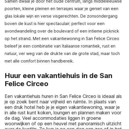
Samen dwaal je door het oude centrum, langs middeleeuwse
poorten, kleine pleinen en terrasjes waar je geniet van een
glas lokale wijn en verse visgerechten. De zonsondergang
boven de kust is hier spectaculair; perfect voor een
avondwandeling over de boulevard of een intieme picknick
op het strand. Met een vakantiewoning in San Felice Circeo
beleef je een combinatie van Italiaanse romantiek, rust en
natuur, ver weg van de drukte van de grote stad, maar toch
met alle comfort binnen handbereik.
Huur een vakantiehuis in de San
Felice Circeo
Een vakantiehuis huren in San Felice Circeo is ideaal als
je op zoek bent naar vrijheid en ruimte. In plaats van
een druk hotel heb je je eigen vakantiewoning, waar je
in alle rust kunt koken, loungen en plannen maken voor
de dag. Veel accommodaties liggen in groene
woonwijken of op een heuvel met panoramisch uitzicht
over de kustlijn. Zo kun je na een dag aan zee of in het