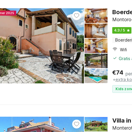
Boerde
nner 2025
Montoro-
4.3 / 5
Boerderi
Wifi
Gratis
€
74
pe
+
extra k
Kids zon
Villa 
Montero