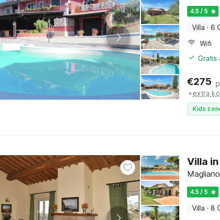
4.5 / 5
Villa
·
6 
Wifi
Gratis
€
275
p
+
extra k
Kids zon
Villa 
Magliano
4.5 / 5
Villa
·
8 