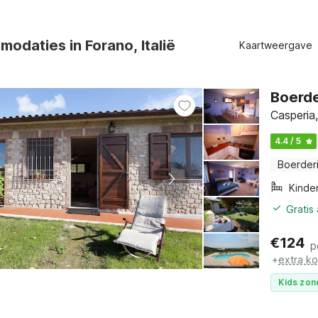
odaties in Forano, Italië
Kaartweergave
Boerde
Casperia
4.4 / 5
Boerderi
Kinde
Gratis
€
124
p
+
extra k
Kids zon