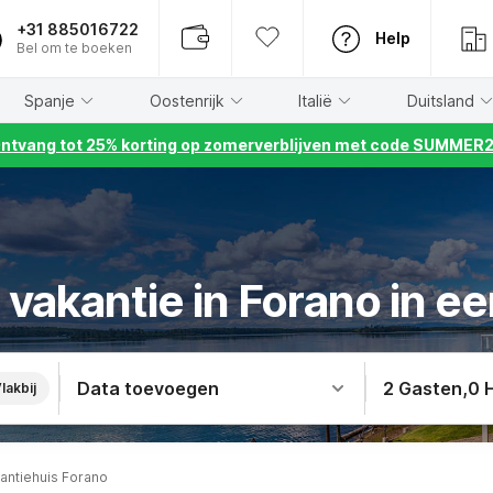
+31 885016722
Help
Bel om te boeken
Spanje
Oostenrijk
Italië
Duitsland
ntvang tot 25% korting op zomerverblijven met code SUMMER
vakantie in Forano in ee
Data toevoegen
2 Gasten
,
0 
lakbij
antiehuis Forano