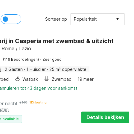
Sorteer op
Populariteit
rij in Casperia met zwembad & uitzicht
, Rome / Lazio
·
(116 Beoordelingen)
Zeer goed
j
·
2 Gasten
·
1 Huisdier
·
25 m² oppervlakte
rbed
Wasbak
Zwembad
19 meer
 annuleren tot 43 dagen voor aankomst
er nacht
€
140
11% korting
osten
Details bekijken
e available