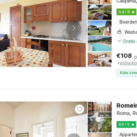
Casperia
4.4 / 5
Boerderi
Wasb
Gratis
€
108
p
+
extra k
Kids zon
Romein
Roma, R
4.5 / 5
Apparte