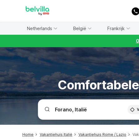
WIZARD MEMBER
Netherlands
België
Frankrijk
O
Comfortabele 
V
Home
Vakantiehuis Italië
Vakantiehuis Rome / Lazio
Vak