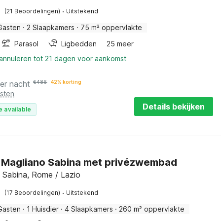
·
(21 Beoordelingen)
Uitstekend
Gasten
·
2 Slaapkamers
·
75 m² oppervlakte
Parasol
Ligbedden
25 meer
 annuleren tot 21 dagen voor aankomst
er nacht
€
486
42% korting
osten
Details bekijken
e available
in Magliano Sabina met privézwembad
 Sabina, Rome / Lazio
·
(17 Beoordelingen)
Uitstekend
Gasten
·
1 Huisdier
·
4 Slaapkamers
·
260 m² oppervlakte