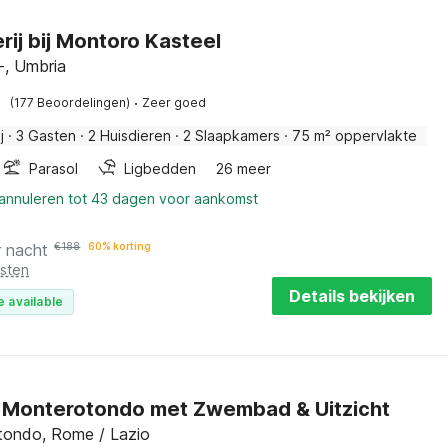
rij bij Montoro Kasteel
, Umbria
·
(177 Beoordelingen)
Zeer goed
j
·
3 Gasten
·
2 Huisdieren
·
2 Slaapkamers
·
75 m² oppervlakte
Parasol
Ligbedden
26 meer
 annuleren tot 43 dagen voor aankomst
r nacht
€
188
60% korting
osten
Details bekijken
e available
in Monterotondo met Zwembad & Uitzicht
tondo, Rome / Lazio