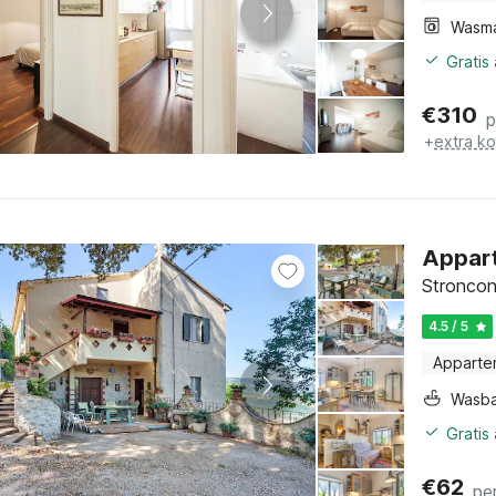
Wasm
Gratis
€
310
p
+
extra k
Appart
Stroncon
4.5 / 5
Apparte
Wasb
Gratis
€
62
pe