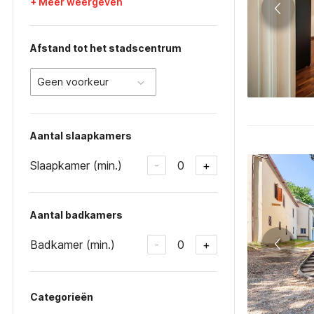
+ Meer weergeven
Afstand tot het stadscentrum
Geen voorkeur
Aantal slaapkamers
Slaapkamer (min.)
0
-
+
Aantal badkamers
Badkamer (min.)
0
-
+
Categorieën