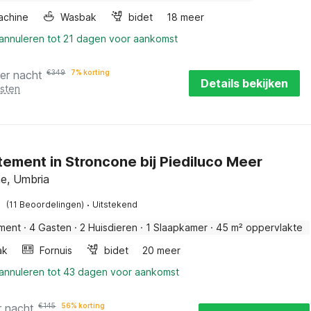
achine
Wasbak
bidet
18 meer
 annuleren tot 21 dagen voor aankomst
er nacht
€
349
7% korting
Details bekijken
osten
ement in Stroncone bij Piediluco Meer
e, Umbria
·
(11 Beoordelingen)
Uitstekend
ment
·
4 Gasten
·
2 Huisdieren
·
1 Slaapkamer
·
45 m² oppervlakte
ak
Fornuis
bidet
20 meer
 annuleren tot 43 dagen voor aankomst
r nacht
€
145
56% korting