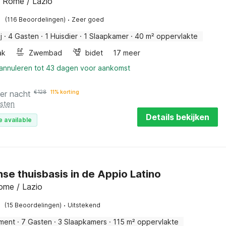
, Rome / Lazio
·
(116 Beoordelingen)
Zeer goed
j
·
4 Gasten
·
1 Huisdier
·
1 Slaapkamer
·
40 m² oppervlakte
ak
Zwembad
bidet
17 meer
 annuleren tot 43 dagen voor aankomst
er nacht
€
128
11% korting
osten
Details bekijken
e available
se thuisbasis in de Appio Latino
ome / Lazio
·
(15 Beoordelingen)
Uitstekend
ment
·
7 Gasten
·
3 Slaapkamers
·
115 m² oppervlakte