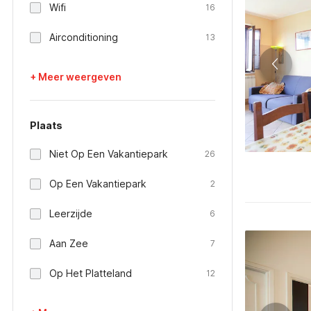
Wifi
16
Airconditioning
13
+ Meer weergeven
Plaats
Niet Op Een Vakantiepark
26
Op Een Vakantiepark
2
Leerzijde
6
Aan Zee
7
Op Het Platteland
12