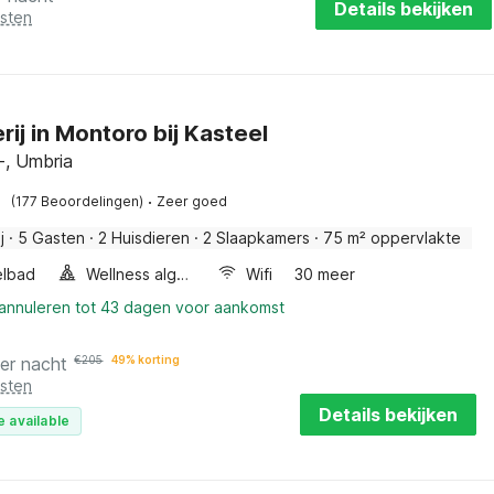
Details bekijken
osten
rij in Montoro bij Kasteel
, Umbria
·
(177 Beoordelingen)
Zeer goed
j
·
5 Gasten
·
2 Huisdieren
·
2 Slaapkamers
·
75 m² oppervlakte
elbad
Wellness algemeen
Wifi
30 meer
 annuleren tot 43 dagen voor aankomst
er nacht
€
205
49% korting
osten
Details bekijken
e available