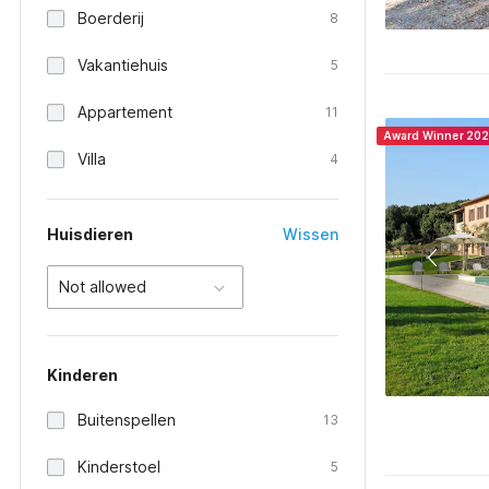
Boerderij
8
Vakantiehuis
5
Appartement
11
Award Winner 20
Villa
4
Huisdieren
Wissen
Not allowed
Kinderen
Buitenspellen
13
Kinderstoel
5