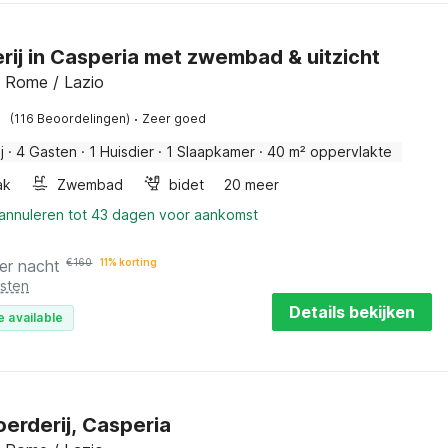
rij in Casperia met zwembad & uitzicht
, Rome / Lazio
·
(116 Beoordelingen)
Zeer goed
j
·
4 Gasten
·
1 Huisdier
·
1 Slaapkamer
·
40 m² oppervlakte
ak
Zwembad
bidet
20 meer
 annuleren tot 43 dagen voor aankomst
er nacht
€
160
11% korting
osten
Details bekijken
e available
erderij, Casperia