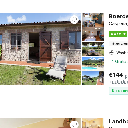
Boerde
Casperia
4.4 / 5
Boerderi
Wasb
Gratis
€
144
p
+
extra k
Kids zon
Landbo