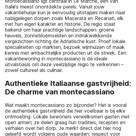
Montecassiano ligt centraal in Le Marche, één van
Italië’s meest onontdekte parels. Vanuit jouw
vakantiehuisje kun je eenvoudig uitstapjes maken naar
nabijgelegen dorpen zoals Macerata en Recanati, elk
met hun eigen karakter en historie. De regio staat
bekend om haar prachtige landschappen: groene
heuvels, zonnebloemvelden en indrukwekkende
vergezichten richting de Adriatische kust. Proef lokale
specialiteiten op markten, bezoek wijnhuizen of maak
kennis met ambachtelijke producten uit de streek. Een
vakantiewoning in montecassiano is dé ideale
uitvalsbasis om deze veelzijdige regio te verkennen –
zowel cultureel als culinair.
Authentieke Italiaanse gastvrijheid:
De charme van montecassiano
Wat maakt montecassiano zo bijzonder? Het is vooral
de authentieke gastvrijheid die hier voelbaar is bij elke
ontmoeting. Lokale bewoners verwelkomen gasten met
open armen; ze delen graag hun tradities, recepten en
verhalen over het dorp. Je merkt direct dat hier nog
geleefd wordt volgens oude waarden: respect voor