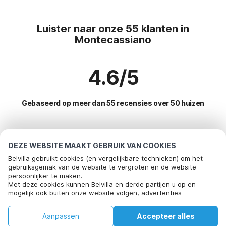
Luister naar onze 55 klanten in
Montecassiano
4.6/5
Gebaseerd op meer dan 55 recensies over 50 huizen
Meest populaire bestemmingen voor
DEZE WEBSITE MAAKT GEBRUIK VAN COOKIES
vakantie
Belvilla gebruikt cookies (en vergelijkbare technieken) om het
gebruiksgemak van de website te vergroten en de website
persoonlijker te maken.
Top steden met top voorzieningen voor vakantie
Met deze cookies kunnen Belvilla en derde partijen u op en
mogelijk ook buiten onze website volgen, advertenties
Kindvriendelijke vakantiehuizen san-savino-ascoli-piceno
Populaire voorzieningen voor vakantie in Montecassiano
afstemmen op uw interesses en u informatie laten delen via
Kindvriendelijke vakantiehuizen san-savino
social media.
Kindvriendelijke vakantiehuizen
Aanpassen
Accepteer alles
Populaire steden voor vakantie in Le-marche
Door op "accepteren" te klikken gaat u hiermee akkoord. Meer
Kindvriendelijke vakantiehuizen apecchio