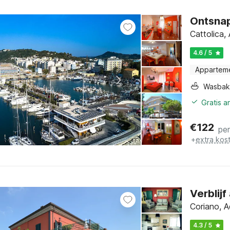
Ontsnap
Cattolica,
4.6 / 5
Appartem
Wasbak
Gratis 
€
122
pe
+
extra kos
Verblij
Coriano, A
4.3 / 5