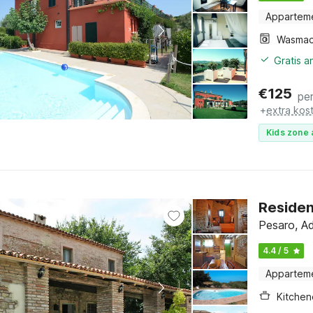
Appartem
Wasmac
Gratis 
€
125
pe
+
extra kos
Kids zone 
Residen
Pesaro, Ad
4.4 / 5
Appartem
Kitchen