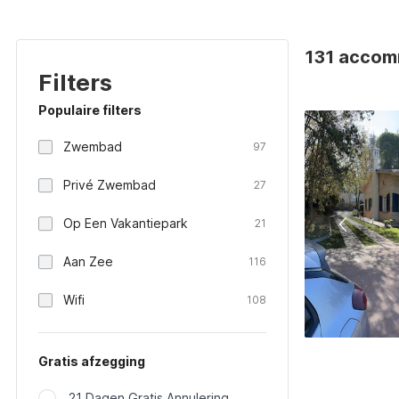
131 accomm
Filters
Populaire filters
Zwembad
97
Privé Zwembad
27
Op Een Vakantiepark
21
Aan Zee
116
Wifi
108
Gratis afzegging
21 Dagen Gratis Annulering