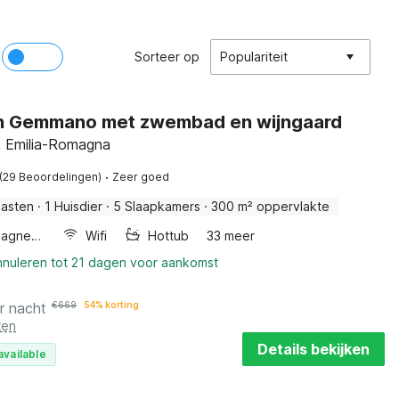
Sorteer op
Populariteit
an Gemmano met zwembad en wijngaard
 Emilia-Romagna
·
(29 Beoordelingen)
Zeer goed
Gasten
·
1 Huisdier
·
5 Slaapkamers
·
300 m² oppervlakte
Combimagnetron
Wifi
Hottub
33 meer
nnuleren tot 21 dagen voor aankomst
r nacht
€
669
54% korting
ten
Details bekijken
available