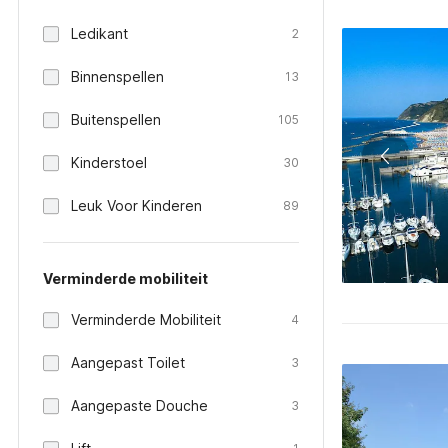
Ledikant
2
Binnenspellen
13
Buitenspellen
105
Kinderstoel
30
Leuk Voor Kinderen
89
Verminderde mobiliteit
Verminderde Mobiliteit
4
Aangepast Toilet
3
Aangepaste Douche
3