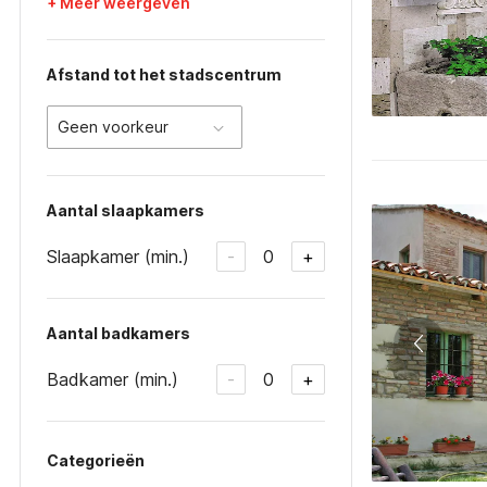
+ Meer weergeven
Afstand tot het stadscentrum
Geen voorkeur
Aantal slaapkamers
Slaapkamer (min.)
0
-
+
Aantal badkamers
Badkamer (min.)
0
-
+
Categorieën