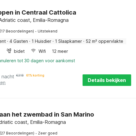
pen in Centraal Cattolica
 Adriatic coast, Emilia-Romagna
·
(17 Beoordelingen)
Uitstekend
ent
·
4 Gasten
·
1 Huisdier
·
1 Slaapkamer
·
52 m² oppervlakte
bidet
Wifi
12 meer
annuleren tot 30 dagen voor aankomst
r nacht
€
318
61% korting
Details bekijken
ten
f aan het zwembad in San Marino
driatic coast, Emilia-Romagna
·
(27 Beoordelingen)
Zeer goed