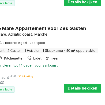
Details bekijken
available
 Mare Appartement voor Zes Gasten
re, Adriatic coast, Marche
·
(38 Beoordelingen)
Zeer goed
ent
·
4 Gasten
·
1 Huisdier
·
1 Slaapkamer
·
40 m² oppervlakte
Kitchenette
bidet
21 meer
annuleren tot 14 dagen voor aankomst
 nacht
€
147
32% korting
ten
Details bekijken
available