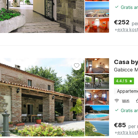
Gratis 
€
252
pe
+
extra kos
Casa by
Gabicce Ma
4.4 / 5
Appartem
Wifi
Gratis 
€
85
per
+
extra kos