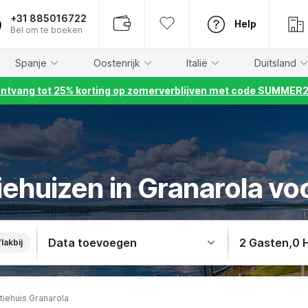
+31 885016722
Help
Bel om te boeken
Spanje
Oostenrijk
Italië
Duitsland
ntvang tot 25% korting op zomerverblijven met code SUMMER
iehuizen in Granarola vo
Data toevoegen
2 Gasten
,
0 
lakbij
tiehuis Granarola