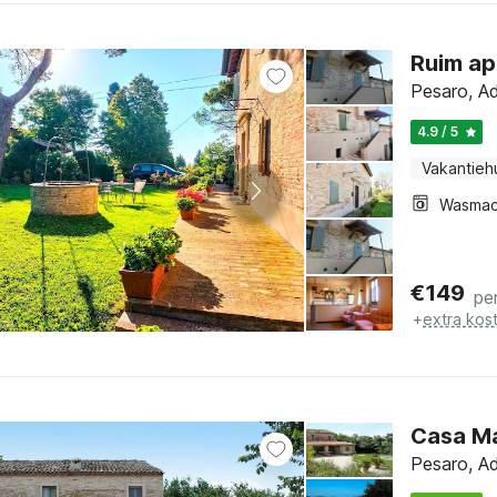
Ruim ap
Pesaro, Ad
4.9 / 5
Vakantieh
Wasmac
€
149
pe
+
extra kos
Casa Ma
Pesaro, Ad