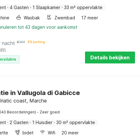
ent
·
4 Gasten
·
1 Slaapkamer
·
33 m² oppervlakte
hine
Wasbak
Zwembad
17 meer
annuleren tot 43 dagen voor aankomst
r nacht
€
144
8% korting
ten
Details bekijken
available
tie in Vallugola di Gabicce
riatic coast, Marche
·
(40 Beoordelingen)
Zeer goed
ent
·
2 Gasten
·
1 Huisdier
·
30 m² oppervlakte
ette
bidet
Wifi
20 meer