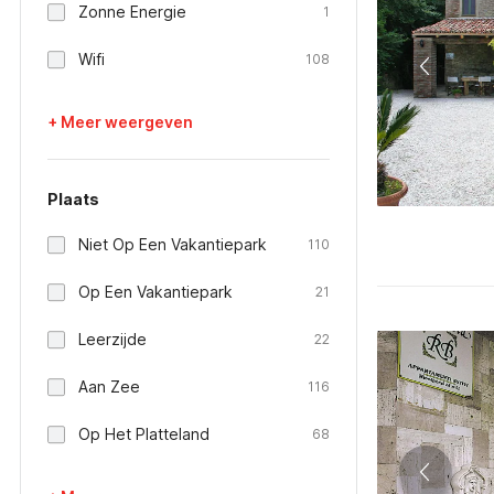
Zonne Energie
1
Wifi
108
+ Meer weergeven
Plaats
Niet Op Een Vakantiepark
110
Op Een Vakantiepark
21
Leerzijde
22
Aan Zee
116
Op Het Platteland
68