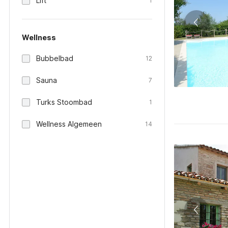
Lift
1
Wellness
Bubbelbad
12
Sauna
7
Turks Stoombad
1
Wellness Algemeen
14