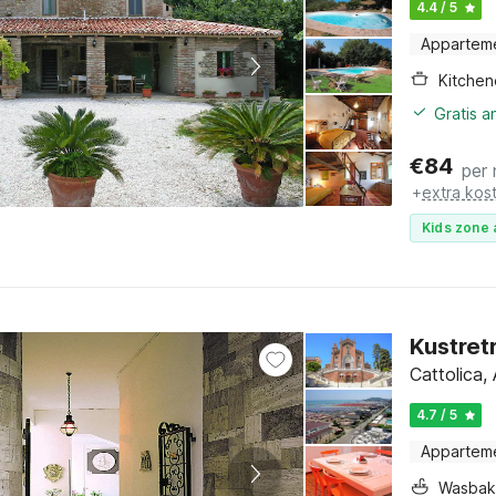
4.4 / 5
Appartem
Kitchen
Gratis 
€
84
per
+
extra kos
Kids zone 
Kustretr
Cattolica,
4.7 / 5
Appartem
Wasbak