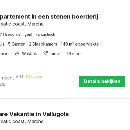
partement in een stenen boerderij
riatic coast, Marche
·
(11 Beoordelingen)
Fantastisch
uis
·
5 Gasten
·
2 Slaapkamers
·
140 m² oppervlakte
hine
Wasbak
bidet
16 meer
r nacht
€
158
5% korting
Details bekijken
ten
re Vakantie in Vallugola
riatic coast, Marche