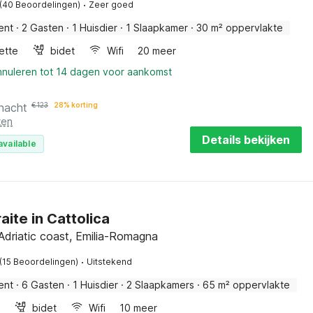
·
(40 Beoordelingen)
Zeer goed
ent
·
2 Gasten
·
1 Huisdier
·
1 Slaapkamer
·
30 m² oppervlakte
ette
bidet
Wifi
20 meer
annuleren tot 14 dagen voor aankomst
 nacht
€
123
28% korting
ten
Details bekijken
available
aite in Cattolica
 Adriatic coast, Emilia-Romagna
·
(15 Beoordelingen)
Uitstekend
ent
·
6 Gasten
·
1 Huisdier
·
2 Slaapkamers
·
65 m² oppervlakte
bidet
Wifi
10 meer