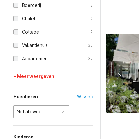
Boerderij
8
Chalet
2
Cottage
7
Vakantiehuis
36
Appartement
37
+ Meer weergeven
Huisdieren
Wissen
Not allowed
Kinderen