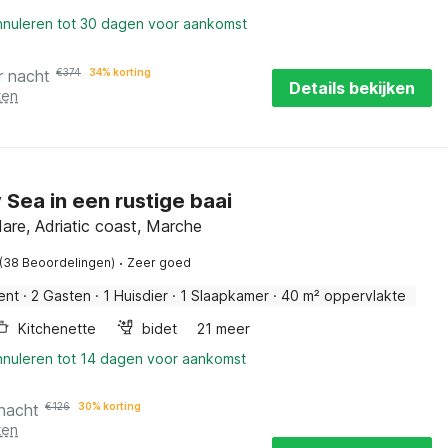
annuleren tot 30 dagen voor aankomst
r nacht
€
374
34% korting
Details bekijken
ten
 Sea in een rustige baai
re, Adriatic coast, Marche
·
(38 Beoordelingen)
Zeer goed
ent
·
2 Gasten
·
1 Huisdier
·
1 Slaapkamer
·
40 m² oppervlakte
Kitchenette
bidet
21 meer
annuleren tot 14 dagen voor aankomst
 nacht
€
126
30% korting
ten