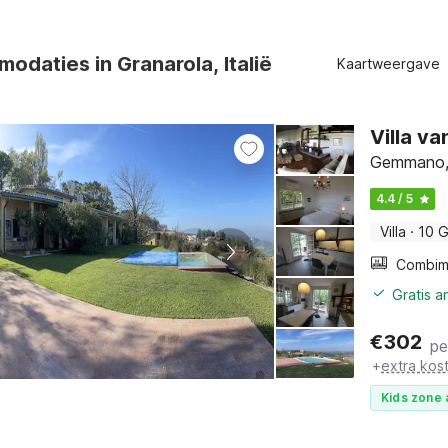
odaties in Granarola, Italië
Kaartweergave
Villa v
Gemmano,
4.4 / 5
Villa
·
10 
Gratis a
€
302
pe
+
extra kos
Kids zone 