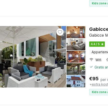
Kids zone 
Gabicce
Gabicce Ma
4.4 / 5
Appartem
Wifi
Gratis 
€
95
per
+
extra kos
Kids zone 