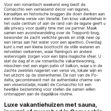
Voor een romantisch weekend weg biedt de
Comacchio een verrassend decor van lagunes,
kanaaltjes en historische bruggen die doen denken aan
een intieme versie van Venetië. Een knus vakantiehuis in
het oude centrum of aan de rand van de lagune geeft u
alle privacy voor quality time met uw partner. Maak
samen een avondwandeling over de Trepponti-brug,
bewonder de zacht verlichte gevels en strijk neer op
een terras aan het water voor een aperitivo. Overdag
kunt u met een kleine boottocht de stille wateren en
rietvelden verkennen, waar flamingo’s en andere
watervogels zorgen voor een bijna magische sfeer. U
sluit de dag af in uw romantische vakantiewoning,
misschien met een eigen patio of balkon, waar u in de
zachte zeebries nageniet van verse vis, lokale wijn en
het uitzicht op de sterrenhemel. De rust van de Po-
delta, gecombineerd met de authentieke charme van
een vissersstadje, maakt de Comacchio tot een
heerlijke bestemming voor stellen die samen willen
ontsnappen aan de dagelijkse routine.
Luxe vakantiehuizen met sauna,