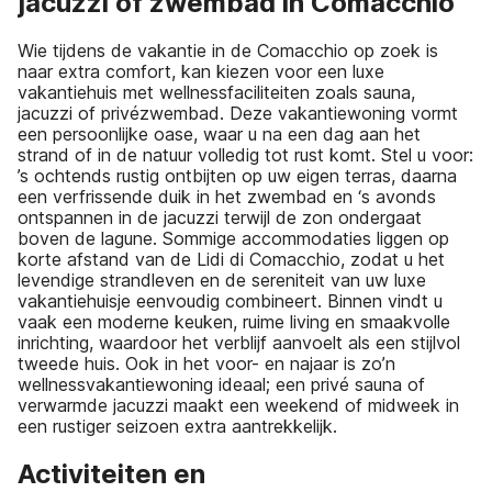
jacuzzi of zwembad in Comacchio
Wie tijdens de vakantie in de Comacchio op zoek is
naar extra comfort, kan kiezen voor een luxe
vakantiehuis met wellnessfaciliteiten zoals sauna,
jacuzzi of privézwembad. Deze vakantiewoning vormt
een persoonlijke oase, waar u na een dag aan het
strand of in de natuur volledig tot rust komt. Stel u voor:
’s ochtends rustig ontbijten op uw eigen terras, daarna
een verfrissende duik in het zwembad en ‘s avonds
ontspannen in de jacuzzi terwijl de zon ondergaat
boven de lagune. Sommige accommodaties liggen op
korte afstand van de Lidi di Comacchio, zodat u het
levendige strandleven en de sereniteit van uw luxe
vakantiehuisje eenvoudig combineert. Binnen vindt u
vaak een moderne keuken, ruime living en smaakvolle
inrichting, waardoor het verblijf aanvoelt als een stijlvol
tweede huis. Ook in het voor- en najaar is zo’n
wellnessvakantiewoning ideaal; een privé sauna of
verwarmde jacuzzi maakt een weekend of midweek in
een rustiger seizoen extra aantrekkelijk.
Activiteiten en