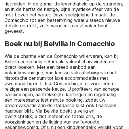
rietvelden, in de zomer de levendigheid op de stranden,
en in de herfst de rustige, bijna mystieke sfeer van de
mist boven het water. Deze veelzijdigheid maakt de
Comacchio tot een bestemming waar u steeds nieuwe
details ontdekt, zelfs wanneer u er al vaker bent
geweest.
Boek nu bij Belvilla in Comacchio
Wie de charme van de Comacchio wil ervaren, kan bij
Belvilla eenvoudig het ideale vakantiehuis vinden en
direct boeken. Met een breed aanbod aan
vakantiewoningen, van knusse vakantiehuisjes in het
historische centrum tot luxe accommodaties met
zwembad bij de Lidi di Comacchio, is er voor iedere
reiziger een passende keuze. U profiteert van scherpe
aanbiedingen, aantrekkelijke kortingen en regelmatig
een interessante last minute booking, zodat uw
droomvakantie aan de Italiaanse kust ook financieel
haalbaar blijft. Via Belvilla boekt u veilig en
overzichtelijk; u ziet meteen de totale prijs, de
voorzieningen en de ligging van uw favoriete
vakantiewoning. Of u nu een kindvriendelijk verblijf voor