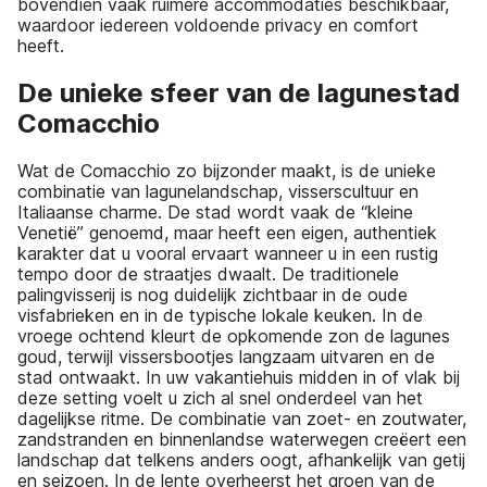
bovendien vaak ruimere accommodaties beschikbaar,
waardoor iedereen voldoende privacy en comfort
heeft.
De unieke sfeer van de lagunestad
Comacchio
Wat de Comacchio zo bijzonder maakt, is de unieke
combinatie van lagunelandschap, visserscultuur en
Italiaanse charme. De stad wordt vaak de “kleine
Venetië” genoemd, maar heeft een eigen, authentiek
karakter dat u vooral ervaart wanneer u in een rustig
tempo door de straatjes dwaalt. De traditionele
palingvisserij is nog duidelijk zichtbaar in de oude
visfabrieken en in de typische lokale keuken. In de
vroege ochtend kleurt de opkomende zon de lagunes
goud, terwijl vissersbootjes langzaam uitvaren en de
stad ontwaakt. In uw vakantiehuis midden in of vlak bij
deze setting voelt u zich al snel onderdeel van het
dagelijkse ritme. De combinatie van zoet- en zoutwater,
zandstranden en binnenlandse waterwegen creëert een
landschap dat telkens anders oogt, afhankelijk van getij
en seizoen. In de lente overheerst het groen van de