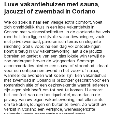
Luxe vakantiehuizen met sauna,
jacuzzi of zwembad in Coriano
Wie op zoek is naar een vleugje extra comfort, voelt
zich onmiddellijk thuis in een luxe vakantiehuis in
Coriano met wellnessfaciliteiten. In de glooiende heuvels
rond het dorp liggen stijlvolle vakantiewoningen, vaak
met privézwembad, panoramisch terras en elegante
inrichting. Stel u voor: na een dag vol ontdekkingen
komt u terug in uw vakantiewoning, laat u de jacuzzi
borrelen en geniet u van een glas lokale wijn terwijl de
zon ondergaat boven de wijngaarden. Sommige
accommodaties bieden een sauna of stoombad, ideaal
voor een ontspannen avond in het voor- of najaar,
wanneer de avonden wat koeler zijn. Een vakantiehuis
met zwembad in Coriano is bijzonder geschikt voor een
romantisch uitje of een gezinsvakantie waarbij iedereen
zijn eigen plek heeft om tot rust te komen. U ervaart
het comfort van een boutiquehotel, maar dan in de
privacy van uw eigen vakantiewoning, met alle ruimte
om te koken, loungen en buiten te leven. Zo wordt uw
verblijf in Coriano een verfijnde, wellnessgerichte