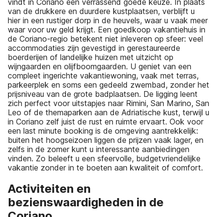
vindt in Coriano een verrassend goede keuze. In plaats
van de drukkere en duurdere kustplaatsen, verblijft u
hier in een rustiger dorp in de heuvels, waar u vaak meer
waar voor uw geld krijgt. Een goedkoop vakantiehuis in
de Coriano-regio betekent niet inleveren op sfeer: veel
accommodaties zijn gevestigd in gerestaureerde
boerderijen of landelijke huizen met uitzicht op
wijngaarden en olijfboomgaarden. U geniet van een
compleet ingerichte vakantiewoning, vaak met terras,
parkeerplek en soms een gedeeld zwembad, zonder het
prijsniveau van de grote badplaatsen. De ligging leent
zich perfect voor uitstapjes naar Rimini, San Marino, San
Leo of de themaparken aan de Adriatische kust, terwijl u
in Coriano zelf juist de rust en ruimte ervaart. Ook voor
een last minute booking is de omgeving aantrekkelijk:
buiten het hoogseizoen liggen de prijzen vaak lager, en
zelfs in de zomer kunt u interessante aanbiedingen
vinden. Zo beleeft u een sfeervolle, budgetvriendelijke
vakantie zonder in te boeten aan kwaliteit of comfort.
Activiteiten en
bezienswaardigheden in de
Coriano