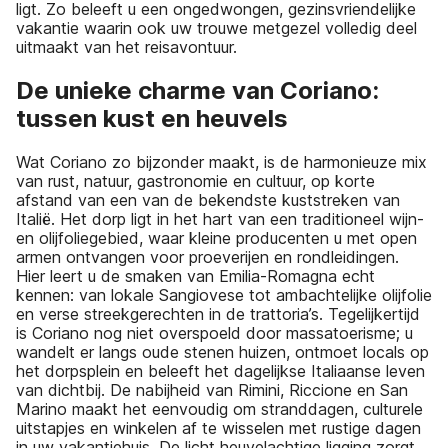
ligt. Zo beleeft u een ongedwongen, gezinsvriendelijke
vakantie waarin ook uw trouwe metgezel volledig deel
uitmaakt van het reisavontuur.
De unieke charme van Coriano:
tussen kust en heuvels
Wat Coriano zo bijzonder maakt, is de harmonieuze mix
van rust, natuur, gastronomie en cultuur, op korte
afstand van een van de bekendste kuststreken van
Italië. Het dorp ligt in het hart van een traditioneel wijn-
en olijfoliegebied, waar kleine producenten u met open
armen ontvangen voor proeverijen en rondleidingen.
Hier leert u de smaken van Emilia-Romagna echt
kennen: van lokale Sangiovese tot ambachtelijke olijfolie
en verse streekgerechten in de trattoria’s. Tegelijkertijd
is Coriano nog niet overspoeld door massatoerisme; u
wandelt er langs oude stenen huizen, ontmoet locals op
het dorpsplein en beleeft het dagelijkse Italiaanse leven
van dichtbij. De nabijheid van Rimini, Riccione en San
Marino maakt het eenvoudig om stranddagen, culturele
uitstapjes en winkelen af te wisselen met rustige dagen
in uw vakantiehuis. De licht heuvelachtige ligging zorgt