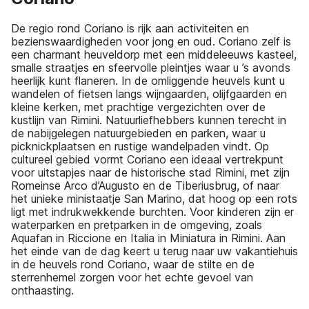
De regio rond Coriano is rijk aan activiteiten en
bezienswaardigheden voor jong en oud. Coriano zelf is
een charmant heuveldorp met een middeleeuws kasteel,
smalle straatjes en sfeervolle pleintjes waar u ’s avonds
heerlijk kunt flaneren. In de omliggende heuvels kunt u
wandelen of fietsen langs wijngaarden, olijfgaarden en
kleine kerken, met prachtige vergezichten over de
kustlijn van Rimini. Natuurliefhebbers kunnen terecht in
de nabijgelegen natuurgebieden en parken, waar u
picknickplaatsen en rustige wandelpaden vindt. Op
cultureel gebied vormt Coriano een ideaal vertrekpunt
voor uitstapjes naar de historische stad Rimini, met zijn
Romeinse Arco d’Augusto en de Tiberiusbrug, of naar
het unieke ministaatje San Marino, dat hoog op een rots
ligt met indrukwekkende burchten. Voor kinderen zijn er
waterparken en pretparken in de omgeving, zoals
Aquafan in Riccione en Italia in Miniatura in Rimini. Aan
het einde van de dag keert u terug naar uw vakantiehuis
in de heuvels rond Coriano, waar de stilte en de
sterrenhemel zorgen voor het echte gevoel van
onthaasting.