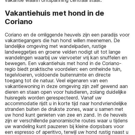
vakantie waarin ontspanning centraal staat.
Vakantiehuis met hond in de
Coriano
Coriano en de omliggende heuvels zijn een paradijs voor
vakantiegangers die hun hond willen meenemen. De
landelijke omgeving met wandelpaden, rustige
landweggetjes en groene velden nodigt uit tot lange
wandelingen waarbij uw viervoeter vrij kan snuffelen en
bewegen. Een vakantiehuis met hond in de Coriano-
regio biedt praktische voordelen: een omheinde tuin,
tegelvloeren, voldoende buitenruimte en directe
toegang tot de natuur. Veel eigenaren van een
vakantiewoning in deze omgeving zijn zelf gewend aan
dieren en staan open voor huisdieren, zolang duidelijke
huisregels worden gerespecteerd. Vanaf uw
accommodatie rijdt u in korte tijd naar hondvriendelijke
stranden buiten de drukste zones, waar u samen met
uw hond kunt genieten van zee en zand. In de heuvels
zijn er verschillende panoramische routes waar u tijdens
uw wandeling kunt pauzeren bij kleine dorpsbars voor
een espresso of aperitivo, terwijl uw hond rustig naast u