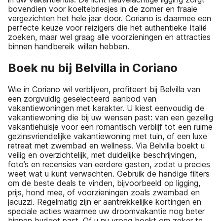
bovendien voor koeltebriesjes in de zomer en fraaie
vergezichten het hele jaar door. Coriano is daarmee een
perfecte keuze voor reizigers die het authentieke Italië
zoeken, maar wel graag alle voorzieningen en attracties
binnen handbereik willen hebben.
Boek nu bij Belvilla in Coriano
Wie in Coriano wil verblijven, profiteert bij Belvilla van
een zorgvuldig geselecteerd aanbod van
vakantiewoningen met karakter. U kiest eenvoudig de
vakantiewoning die bij uw wensen past: van een gezellig
vakantiehuisje voor een romantisch verblijf tot een ruime
gezinsvriendelijke vakantiewoning met tuin, of een luxe
retreat met zwembad en wellness. Via Belvilla boekt u
veilig en overzichtelijk, met duidelijke beschrijvingen,
foto’s en recensies van eerdere gasten, zodat u precies
weet wat u kunt verwachten. Gebruik de handige filters
om de beste deals te vinden, bijvoorbeeld op ligging,
prijs, hond mee, of voorzieningen zoals zwembad en
jacuzzi. Regelmatig zijn er aantrekkelijke kortingen en
speciale acties waarmee uw droomvakantie nog beter
binnen budget past. Of u nu vroeg boekt om zeker te