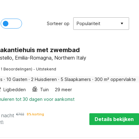
Sorteer op
Populariteit
vakantiehuis met zwembad
tello, Emilia-Romagna, Northern Italy
·
11 Beoordelingen)
Uitstekend
is
·
10 Gasten
·
2 Huisdieren
·
5 Slaapkamers
·
300 m² oppervlakte
Ligbedden
Tuin
29 meer
nnuleren tot 30 dagen voor aankomst
 nacht
€
702
8% korting
Details bekijken
en