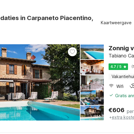
aties in Carpaneto Piacentino,
Kaartweergave
Zonnig 
Tabiano Cas
4.7 / 5
(
Vakantiehu
Wifi
Gratis a
€
606
per
+
extra kost