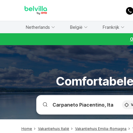
WIZARD MEMBER
Netherlands
België
Frankrijk
O
Comfortabele 
V
Home
Vakantiehuis Italië
Vakantiehuis Emilia-Romagna