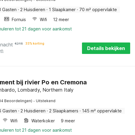
3 Gasten
·
2 Huisdieren
·
1 Slaapkamer
·
70 m² oppervlakte
Fornuis
Wifi
12 meer
nuleren tot 21 dagen voor aankomst
 nacht
€
246
33% korting
Details bekijken
en
ent bij rivier Po en Cremona
bardo, Lombardy, Northern Italy
·
84 Beoordelingen)
Uitstekend
6 Gasten
·
2 Huisdieren
·
2 Slaapkamers
·
145 m² oppervlakte
Wifi
Waterkoker
9 meer
nuleren tot 21 dagen voor aankomst