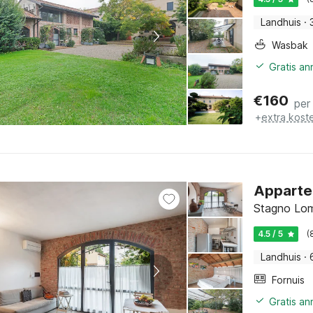
Landhuis
·
Wasbak
Gratis an
€
160
per
+
extra kost
Appartem
Stagno Lom
4.5 / 5
(
Landhuis
·
Fornuis
Gratis an