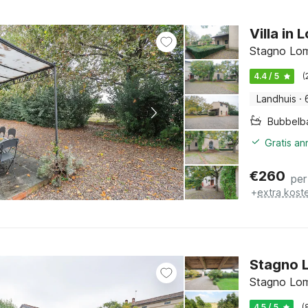
Villa in 
Stagno Lom
4.4 / 5
(
Landhuis
·
Bubbelb
Gratis an
€
260
per
+
extra kost
Stagno 
Stagno Lom
4.5 / 5
(