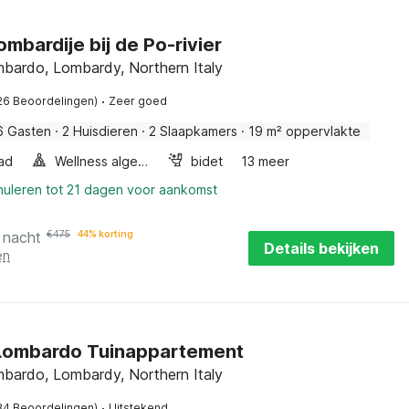
Lombardije bij de Po-rivier
bardo, Lombardy, Northern Italy
·
26 Beoordelingen)
Zeer goed
6 Gasten
·
2 Huisdieren
·
2 Slaapkamers
·
19 m² oppervlakte
ad
Wellness algemeen
bidet
13 meer
nuleren tot 21 dagen voor aankomst
 nacht
€
475
44% korting
Details bekijken
en
Lombardo Tuinappartement
bardo, Lombardy, Northern Italy
·
84 Beoordelingen)
Uitstekend