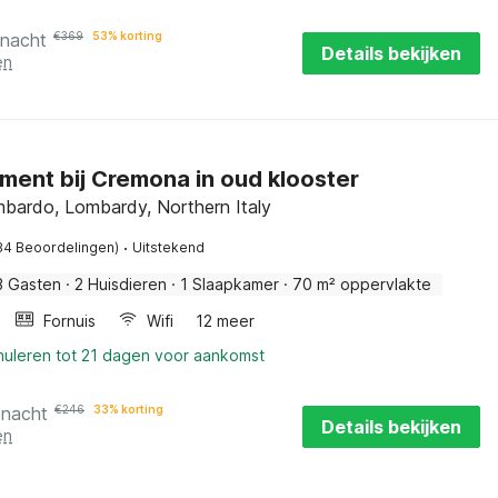
 nacht
€
369
53% korting
Details bekijken
en
ent bij Cremona in oud klooster
bardo, Lombardy, Northern Italy
·
84 Beoordelingen)
Uitstekend
3 Gasten
·
2 Huisdieren
·
1 Slaapkamer
·
70 m² oppervlakte
Fornuis
Wifi
12 meer
nuleren tot 21 dagen voor aankomst
 nacht
€
246
33% korting
Details bekijken
en