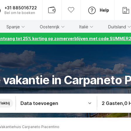
+31 885016722
Help
Bel om te boeken
Spanje
Oostenrijk
Italië
Duitsland
ntvang tot 25% korting op zomerverblijven met code SUMMER
vakantie in Carpaneto P
Data toevoegen
2 Gasten
,
0 
lakbij
Vakantiehuis Carpaneto Piacentino