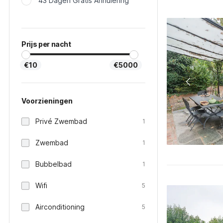
43 Dagen Gratis Annulering
Prijs per nacht
€10
€5000
Voorzieningen
Privé Zwembad
1
Zwembad
1
Bubbelbad
1
Wifi
5
Airconditioning
5