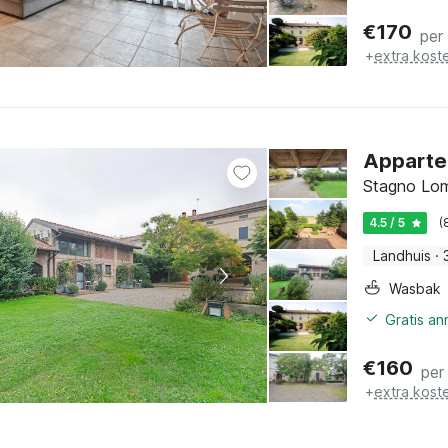
€
170
per
+
extra kost
Appartem
Stagno Lom
4.5 / 5
(
Landhuis
·
Wasbak
Gratis an
€
160
per
+
extra kost