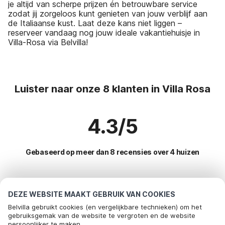
je altijd van scherpe prijzen én betrouwbare service
zodat jij zorgeloos kunt genieten van jouw verblijf aan
de Italiaanse kust. Laat deze kans niet liggen –
reserveer vandaag nog jouw ideale vakantiehuisje in
Villa-Rosa via Belvilla!
Luister naar onze 8 klanten in Villa Rosa
4.3/5
Gebaseerd op meer dan 8 recensies over 4 huizen
Meest populaire bestemmingen voor
DEZE WEBSITE MAAKT GEBRUIK VAN COOKIES
vakantie
Belvilla gebruikt cookies (en vergelijkbare technieken) om het
gebruiksgemak van de website te vergroten en de website
persoonlijker te maken.