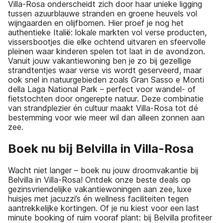
Villa-Rosa onderscheidt zich door haar unieke ligging
tussen azuurblauwe stranden en groene heuvels vol
wijngaarden en olijfbomen. Hier proef je nog het
authentieke Italië: lokale markten vol verse producten,
vissersbootjes die elke ochtend uitvaren en sfeervolle
pleinen waar kinderen spelen tot laat in de avondzon.
Vanuit jouw vakantiewoning ben je zo bij gezellige
strandtentjes waar verse vis wordt geserveerd, maar
ook snel in natuurgebieden zoals Gran Sasso e Monti
della Laga National Park – perfect voor wandel- of
fietstochten door ongerepte natuur. Deze combinatie
van strandplezier én cultuur maakt Villa-Rosa tot dé
bestemming voor wie meer wil dan alleen zonnen aan
zee.
Boek nu bij Belvilla in Villa-Rosa
Wacht niet langer – boek nu jouw droomvakantie bij
Belvilla in Villa-Rosa! Ontdek onze beste deals op
gezinsvriendelijke vakantiewoningen aan zee, luxe
huisjes met jacuzzi’s én wellness faciliteiten tegen
aantrekkelijke kortingen. Of je nu kiest voor een last
minute booking of ruim vooraf plant: bij Belvilla profiteer