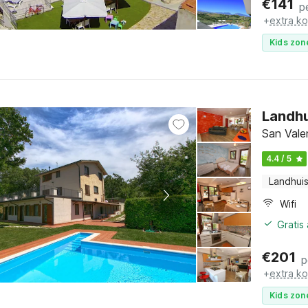
€
141
p
+
extra k
Kids zon
Landhu
San Valen
4.4 / 5
Landhui
Wifi
Gratis
€
201
p
+
extra k
Kids zon