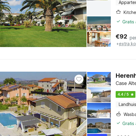
Apparte
Kitch
Gratis
€
92
pe
+
extra k
Herenh
Case Alt
4.4 / 5
Landhui
Wasb
Gratis