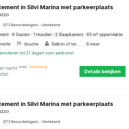
ement in Silvi Marina met parkeerplaats
ruzzo
·
(273 Beoordelingen)
Uitstekend
ment
·
6 Gasten
·
1 Huisdier
·
2 Slaapkamers
·
65 m² oppervlakte
enette
douche
Balkon of terras
6 meer
 annuleren tot 21 dagen voor aankomst
er nacht
€
190
43% korting
Details bekijken
osten
ement in Silvi Marina met parkeerplaats
ruzzo
·
(273 Beoordelingen)
Uitstekend