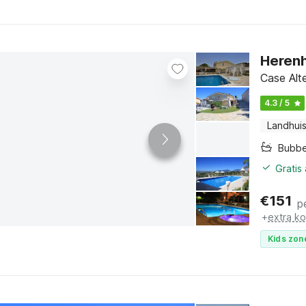
Herenh
Case Alt
4.3 / 5
Landhui
Bubbe
Gratis
€
151
p
+
extra k
Kids zon