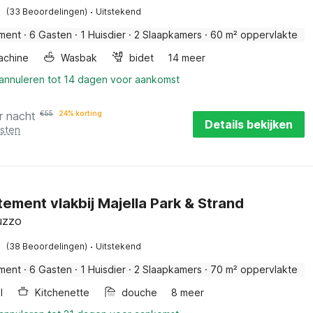
·
(33 Beoordelingen)
Uitstekend
ment
·
6 Gasten
·
1 Huisdier
·
2 Slaapkamers
·
60 m² oppervlakte
chine
Wasbak
bidet
14 meer
 annuleren tot 14 dagen voor aankomst
r nacht
€
55
24% korting
Details bekijken
osten
ement vlakbij Majella Park & Strand
ruzzo
·
(38 Beoordelingen)
Uitstekend
ment
·
6 Gasten
·
1 Huisdier
·
2 Slaapkamers
·
70 m² oppervlakte
l
Kitchenette
douche
8 meer