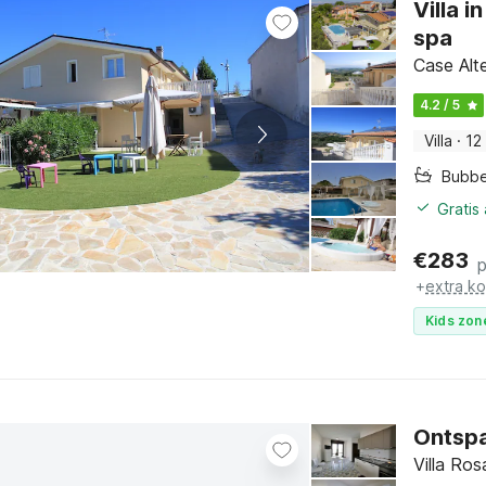
Villa 
spa
Case Alt
4.2 / 5
Villa
·
12
Bubbe
Gratis
€
283
p
+
extra k
Kids zon
Ontspa
Villa Ro