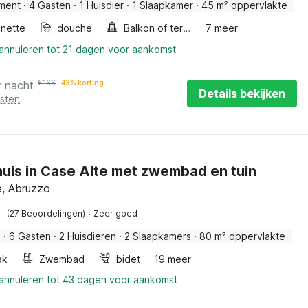
ment
·
4 Gasten
·
1 Huisdier
·
1 Slaapkamer
·
45 m² oppervlakte
enette
douche
Balkon of terras
7 meer
 annuleren tot 21 dagen voor aankomst
r nacht
€
166
43% korting
Details bekijken
osten
uis in Case Alte met zwembad en tuin
e, Abruzzo
·
(27 Beoordelingen)
Zeer goed
s
·
6 Gasten
·
2 Huisdieren
·
2 Slaapkamers
·
80 m² oppervlakte
ak
Zwembad
bidet
19 meer
 annuleren tot 43 dagen voor aankomst