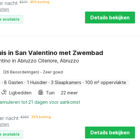
er nacht
€
241
40% korting
osten
Details bekijken
e available
is in San Valentino met Zwembad
tino in Abruzzo Citeriore, Abruzzo
·
(26 Beoordelingen)
Zeer goed
s
·
8 Gasten
·
1 Huisdier
·
3 Slaapkamers
·
100 m² oppervlakte
Ligbedden
Tuin
22 meer
 annuleren tot 21 dagen voor aankomst
er nacht
€
263
20% korting
osten
Details bekijken
e available