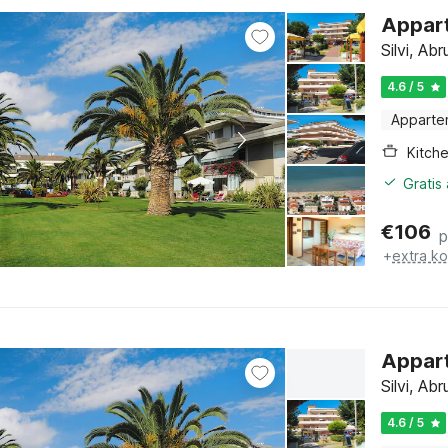
Appart
Silvi, Ab
4.6 / 5
Apparte
Kitch
Gratis
€
106
p
+
extra k
Appart
Silvi, Ab
4.6 / 5