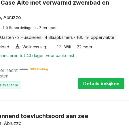
in Case Alte met verwarmd zwembad en
e, Abruzzo
·
(19 Beoordelingen)
Zeer goed
 Gasten
·
2 Huisdieren
·
4 Slaapkamers
·
160 m² oppervlakte
lbad
Wellness algemeen
Wifi
22 meer
 annuleren tot 43 dagen voor aankomst
er nacht
€
466
38% korting
osten
Details bekijken
e available
nnend toevluchtsoord aan zee
sa, Abruzzo