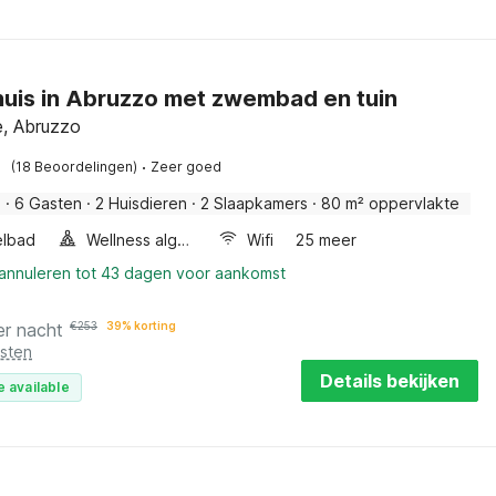
uis in Abruzzo met zwembad en tuin
e, Abruzzo
·
(18 Beoordelingen)
Zeer goed
s
·
6 Gasten
·
2 Huisdieren
·
2 Slaapkamers
·
80 m² oppervlakte
lbad
Wellness algemeen
Wifi
25 meer
 annuleren tot 43 dagen voor aankomst
er nacht
€
253
39% korting
osten
Details bekijken
e available