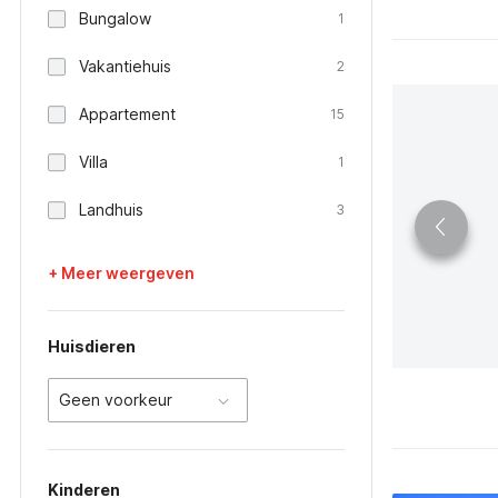
Bungalow
1
Vakantiehuis
2
Appartement
15
Villa
1
Landhuis
3
+ Meer weergeven
Huisdieren
Geen voorkeur
Kinderen