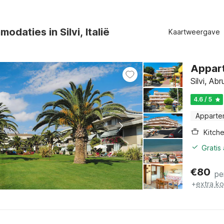
odaties in Silvi, Italië
Kaartweergave
Appart
Silvi, Ab
4.6 / 5
Apparte
Kitch
Gratis
€
80
pe
+
extra k