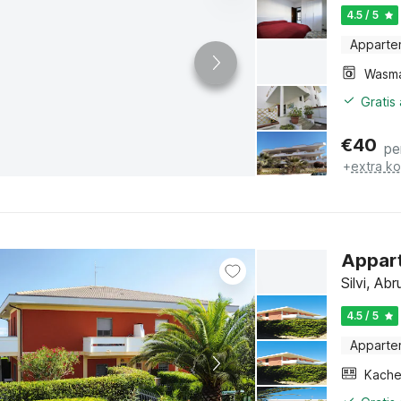
4.5 / 5
Apparte
Wasma
Gratis
€
40
pe
+
extra k
Appart
Silvi, Ab
4.5 / 5
Apparte
Kache