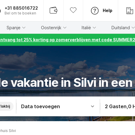
+31 885016722
Help
Bel om te boeken
Spanje
Oostenrijk
Italië
Duitsland
ntvang tot 25% korting op zomerverblijven met code SUMMER
 vakantie in Silvi in een
Data toevoegen
2 Gasten
,
0 
lakbij
huis Silvi