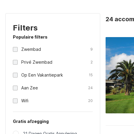
24 accomm
Filters
Populaire filters
Zwembad
9
Privé Zwembad
2
Op Een Vakantiepark
15
Aan Zee
24
Wifi
20
Gratis afzegging
21 Dagen Gratis Annulering