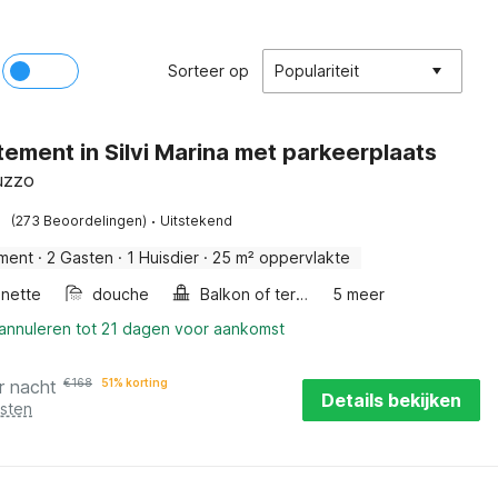
Sorteer op
Populariteit
ement in Silvi Marina met parkeerplaats
ruzzo
·
(273 Beoordelingen)
Uitstekend
ment
·
2 Gasten
·
1 Huisdier
·
25 m² oppervlakte
enette
douche
Balkon of terras
5 meer
 annuleren tot 21 dagen voor aankomst
r nacht
€
168
51% korting
Details bekijken
osten