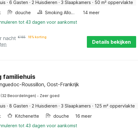
uis
·
6 Gasten
·
2 Huisdieren
·
3 Slaapkamers
·
50 m² oppervlakte
k
douche
Smoking Allowed
14 meer
annuleren tot 43 dagen voor aankomst
r nacht
€
165
18% korting
Details bekijken
ten
g familiehuis
anguedoc-Roussillon, Oost-Frankrijk
·
(32 Beoordelingen)
Zeer goed
uis
·
8 Gasten
·
2 Huisdieren
·
3 Slaapkamers
·
125 m² oppervlakte
k
Kitchenette
douche
16 meer
annuleren tot 43 dagen voor aankomst