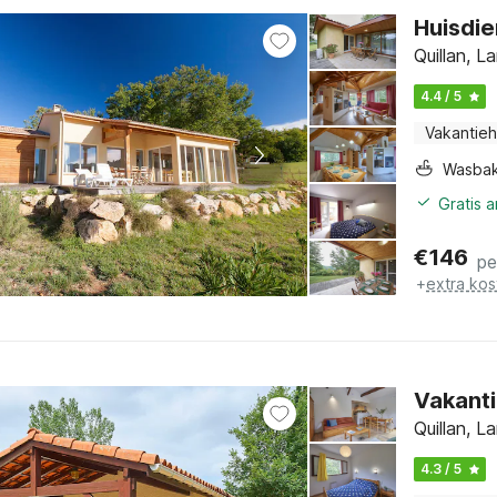
Huisdie
Quillan, L
4.4 / 5
Vakantieh
Wasba
Gratis 
€
146
pe
+
extra kos
Vakanti
Quillan, L
4.3 / 5