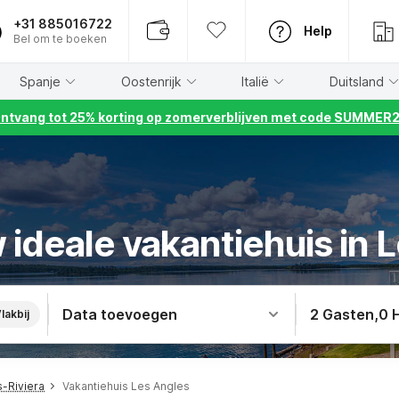
+31 885016722
Help
Bel om te boeken
Spanje
Oostenrijk
Italië
Duitsland
ntvang tot 25% korting op zomerverblijven met code SUMMER
 ideale vakantiehuis in 
Data toevoegen
2 Gasten
,
0 
lakbij
-Riviera
Vakantiehuis Les Angles