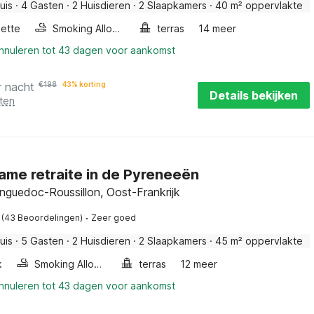
uis
·
4 Gasten
·
2 Huisdieren
·
2 Slaapkamers
·
40 m² oppervlakte
nette
Smoking Allowed
terras
14 meer
annuleren tot 43 dagen voor aankomst
r nacht
€
198
43% korting
Details bekijken
ten
me retraite in de Pyreneeën
anguedoc-Roussillon, Oost-Frankrijk
·
(43 Beoordelingen)
Zeer goed
uis
·
5 Gasten
·
2 Huisdieren
·
2 Slaapkamers
·
45 m² oppervlakte
k
Smoking Allowed
terras
12 meer
annuleren tot 43 dagen voor aankomst