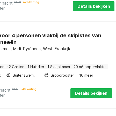
r nacht
€
256
47% korting
Details bekijken
ten
voor 4 personen vlakbij de skipistes van
eneeën
ermes, Midi-Pyrénées, West-Frankrijk
ent
·
2 Gasten
·
1 Huisdier
·
1 Slaapkamer
·
20 m² oppervlakte
k
Buitenzwembad
Broodrooster
16 meer
 nacht
€
172
54% korting
Details bekijken
ten