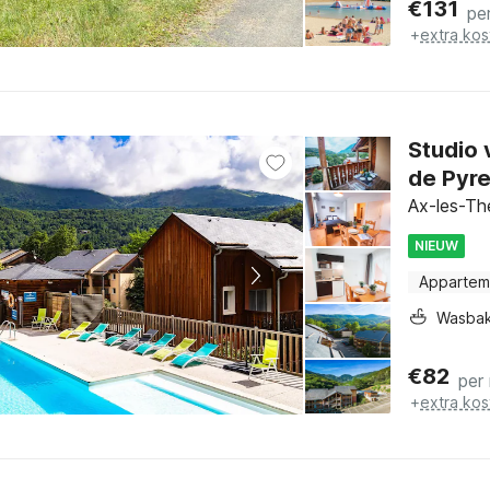
€
131
pe
+
extra kos
Studio 
de Pyr
Ax-les-Th
NIEUW
Appartem
Wasba
€
82
per
+
extra kos