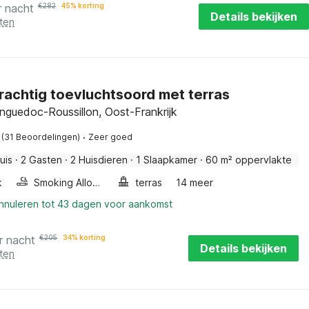
r nacht
€
282
45% korting
Details bekijken
ten
rachtig toevluchtsoord met terras
anguedoc-Roussillon, Oost-Frankrijk
·
(31 Beoordelingen)
Zeer goed
uis
·
2 Gasten
·
2 Huisdieren
·
1 Slaapkamer
·
60 m² oppervlakte
k
Smoking Allowed
terras
14 meer
annuleren tot 43 dagen voor aankomst
r nacht
€
205
34% korting
Details bekijken
ten