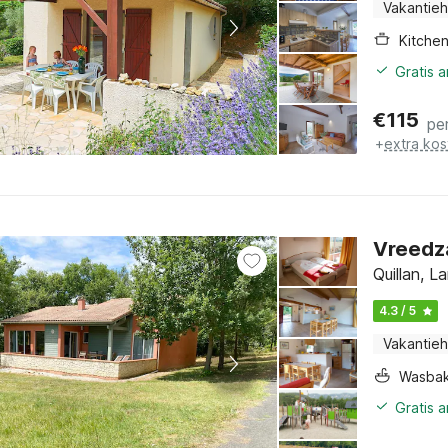
Vakantieh
Kitche
Gratis 
€
115
pe
+
extra kos
Vreedza
Quillan, L
4.3 / 5
Vakantieh
Wasba
Gratis 