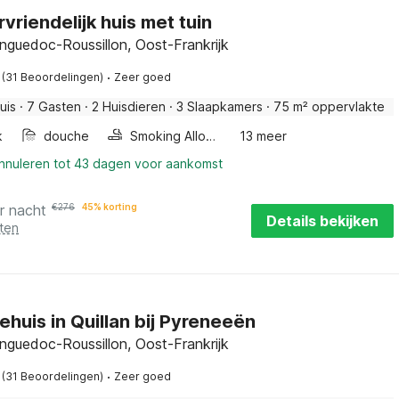
rvriendelijk huis met tuin
anguedoc-Roussillon, Oost-Frankrijk
·
(31 Beoordelingen)
Zeer goed
uis
·
7 Gasten
·
2 Huisdieren
·
3 Slaapkamers
·
75 m² oppervlakte
k
douche
Smoking Allowed
13 meer
annuleren tot 43 dagen voor aankomst
r nacht
€
276
45% korting
Details bekijken
ten
ehuis in Quillan bij Pyreneeën
anguedoc-Roussillon, Oost-Frankrijk
·
(31 Beoordelingen)
Zeer goed