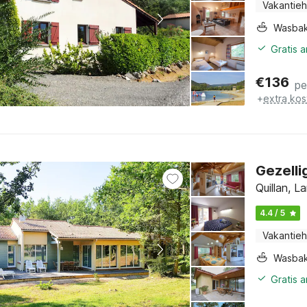
Vakantieh
Wasba
Gratis 
€
136
pe
+
extra kos
Gezelli
Quillan, L
4.4 / 5
Vakantieh
Wasba
Gratis 