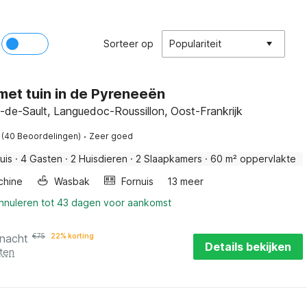
Sorteer op
Populariteit
met tuin in de Pyreneeën
-de-Sault, Languedoc-Roussillon, Oost-Frankrijk
·
(40 Beoordelingen)
Zeer goed
uis
·
4 Gasten
·
2 Huisdieren
·
2 Slaapkamers
·
60 m² oppervlakte
chine
Wasbak
Fornuis
13 meer
annuleren tot 43 dagen voor aankomst
 nacht
€
75
22% korting
Details bekijken
ten