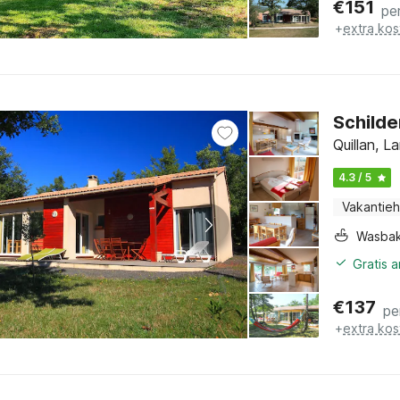
€
151
pe
+
extra kos
Schilde
Quillan, L
4.3 / 5
Vakantieh
Wasba
Gratis 
€
137
pe
+
extra kos