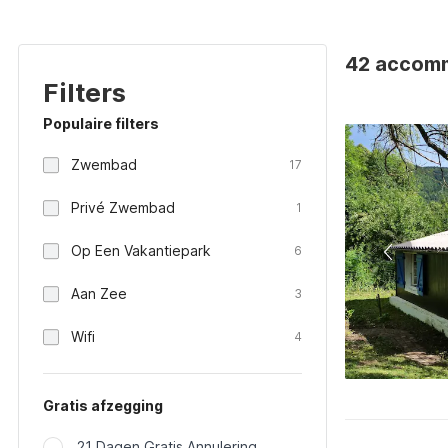
42 accommo
Filters
Populaire filters
Zwembad
17
Privé Zwembad
1
Op Een Vakantiepark
6
Aan Zee
3
Wifi
4
Gratis afzegging
21 Dagen Gratis Annulering