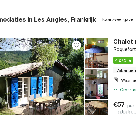
daties in Les Angles, Frankrijk
Kaartweergave
Chalet 
Roquefort
4.2 / 5
Vakantieh
Wasma
Gratis 
€
57
per
+
extra kos