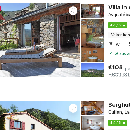
Villa i
Ayguatébi
4.4 / 5
Vakantieh
Wifi
Gratis 
€
108
pe
+
extra kos
Berghut
Quillan, L
4.4 / 5