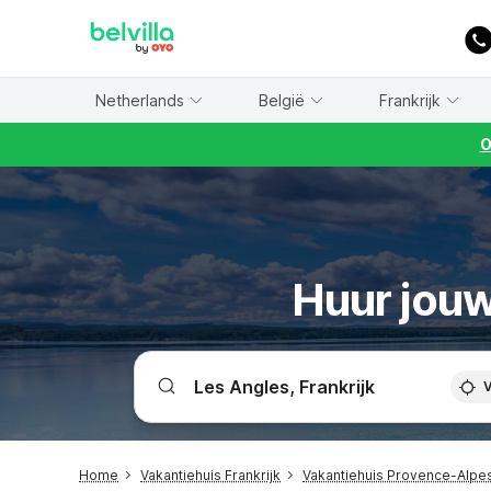
WIZARD MEMBER
Netherlands
België
Frankrijk
O
Huur jouw
V
Home
Vakantiehuis Frankrijk
Vakantiehuis Provence-Alpes