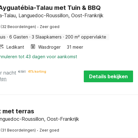
n Ayguatébia-Talau met Tuin & BBQ
a-Talau, Languedoc-Roussillon, Oost-Frankrijk
·
(32 Beoordelingen)
Zeer goed
uis
·
6 Gasten
·
3 Slaapkamers
·
200 m² oppervlakte
Ledikant
Wasdroger
31 meer
annuleren tot 43 dagen voor aankomst
r nacht
€
191
41% korting
Details bekijken
ten
 met terras
anguedoc-Roussillon, Oost-Frankrijk
·
(31 Beoordelingen)
Zeer goed