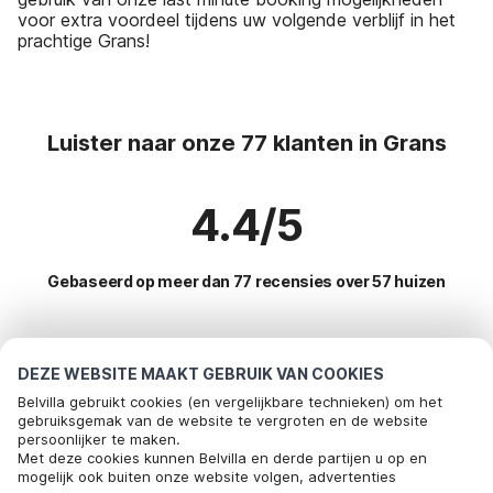
voor extra voordeel tijdens uw volgende verblijf in het
prachtige Grans!
Luister naar onze 77 klanten in Grans
4.4/5
Gebaseerd op meer dan 77 recensies over 57 huizen
Meest populaire bestemmingen voor
DEZE WEBSITE MAAKT GEBRUIK VAN COOKIES
vakantie
Belvilla gebruikt cookies (en vergelijkbare technieken) om het
gebruiksgemak van de website te vergroten en de website
persoonlijker te maken.
Top steden met top voorzieningen voor vakantie
Met deze cookies kunnen Belvilla en derde partijen u op en
mogelijk ook buiten onze website volgen, advertenties
Kindvriendelijke vakantiehuizen trans-en-provence
Populaire voorzieningen voor vakantie in Grans