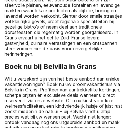
sfeervolle pleinen, eeuwenoude fonteinen en levendige
markten waar lokale producten als olijfolie, honing en
lavendel worden verkocht. Slenter door smalle straatjes
vol kleurrijke gevels, proef regionale specialiteiten bij
gezellige bistro’s of neem deel aan traditionele
dorpsfeesten die regelmatig worden georganiseerd. In
Grans ervaart u het echte Zuid-Franse leven:
gastvrijheid, culinaire verrassingen en een ontspannen
sfeer vormen hier de basis voor onvergetelijke
herinneringen.
Boek nu bij Belvilla in Grans
Wilt u verzekerd zijn van het beste aanbod aan unieke
vakantiewoningen? Boek nu uw droomvakantiehuis via
Belvilla in Grans! Profiteer van aantrekkelijke kortingen,
scherpe prijzen én exclusieve deals wanneer u direct
reserveert via onze website. Of u nu kiest voor luxe
wellnessfaciliteiten, een kindvriendelijk huisje of juist rust
zoekt middenin de natuur – bij Belvilla vindt u altijd
precies wat bij uw wensen past. Wacht niet langer:
ontdek vandaag nog ons uitgebreide aanbod en maak
gebruik van onze last minute booking mogelijkheden