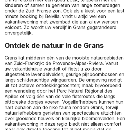
kinderen of samen te genieten van lange zomerdagen
onder de Zuid-Franse zon. Ook als u kiest voor een last
minute booking bij Belvilla, vindt u altijd wel een
vakantiewoning met zwembad die aan al uw wensen
voldoet. Zo wordt uw verblijf in Grans gegarandeerd
onvergetelijk.
Ontdek de natuur in de Grans
Grans ligt middenin één van de mooiste natuurgebieden
van Zuid-Frankrijk: de Provence-Alpes-Riviera. Vanuit
uw vakantiehuisje wandelt of fietst u zo door
uitgestrekte lavendelvelden, geurige pijnboombossen en
langs schilderachtige wijngaarden. De omgeving nodigt
uit tot actieve ontdekkingstochten; maak bijvoorbeeld
een wandeling door het Parc Naturel Régional des
Alpilles of volg één van de vele fietsroutes die langs
pittoreske dorpjes voeren. Vogelliefhebbers kunnen hun
hart ophalen aan de rijke fauna rondom Grans, terwijl
natuurliefhebbers genieten van spectaculaire uitzichten
over glooiende heuvels en kleurrijke bloemenvelden. Een
vakantiewoning in deze regio biedt niet alleen comfort
maar ook directe toegang tot al het moois dat de