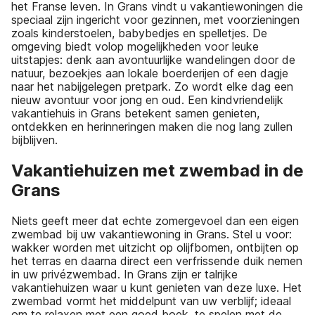
het Franse leven. In Grans vindt u vakantiewoningen die
speciaal zijn ingericht voor gezinnen, met voorzieningen
zoals kinderstoelen, babybedjes en spelletjes. De
omgeving biedt volop mogelijkheden voor leuke
uitstapjes: denk aan avontuurlijke wandelingen door de
natuur, bezoekjes aan lokale boerderijen of een dagje
naar het nabijgelegen pretpark. Zo wordt elke dag een
nieuw avontuur voor jong en oud. Een kindvriendelijk
vakantiehuis in Grans betekent samen genieten,
ontdekken en herinneringen maken die nog lang zullen
bijblijven.
Vakantiehuizen met zwembad in de
Grans
Niets geeft meer dat echte zomergevoel dan een eigen
zwembad bij uw vakantiewoning in Grans. Stel u voor:
wakker worden met uitzicht op olijfbomen, ontbijten op
het terras en daarna direct een verfrissende duik nemen
in uw privézwembad. In Grans zijn er talrijke
vakantiehuizen waar u kunt genieten van deze luxe. Het
zwembad vormt het middelpunt van uw verblijf; ideaal
om te relaxen met een goed boek, te spelen met de