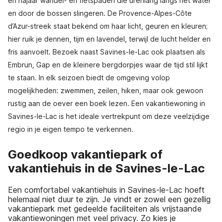
en najaar wandel- en fietspaden die urenlang langs het water
en door de bossen slingeren. De Provence-Alpes-Côte
d’Azur-streek staat bekend om haar licht, geuren en kleuren;
hier ruik je dennen, tijm en lavendel, terwijl de lucht helder en
fris aanvoelt. Bezoek naast Savines-le-Lac ook plaatsen als
Embrun, Gap en de kleinere bergdorpjes waar de tijd stil lijkt
te staan. In elk seizoen biedt de omgeving volop
mogelijkheden: zwemmen, zeilen, hiken, maar ook gewoon
rustig aan de oever een boek lezen. Een vakantiewoning in
Savines-le-Lac is het ideale vertrekpunt om deze veelzijdige
regio in je eigen tempo te verkennen.
Goedkoop vakantiepark of
vakantiehuis in de Savines-le-Lac
Een comfortabel vakantiehuis in Savines-le-Lac hoeft
helemaal niet duur te zijn. Je vindt er zowel een gezellig
vakantiepark met gedeelde faciliteiten als vrijstaande
vakantiewoningen met veel privacy. Zo kies je