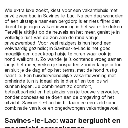
Wie extra luxe zoekt, kiest voor een vakantiehuis met
privé zwembad in Savines-le-Lac. Na een dag wandelen
of een uitstapje naar een bergdorp is er niets fijner dan
direct bij je eigen vakantiewoning in het water te duiken.
Terwijl je uitkijkt op de heuvels en het meer, geniet je in
volledige rust van de zon aan de rand van je
privazwembad. Voor veel reizigers is hun hond een
volwaardig gezinslid; in Savines-le-Lac is het goed
mogelijk een goedkoop huisje te huren waar ook je
hond welkom is. Zo wandel je ’s ochtends vroeg samen
langs het meer, verken je bospaden zonder lange autorit
en sluit je de dag af op het terras, met de hond rustig
naast je. Een huisdiervriendelijke vakantiewoning met
omheinde tuin is ideaal als je dier af en toe los wil
kunnen lopen. Je combineert zo comfort,
betaalbaarheid en het plezier van je trouwe viervoeter,
zonder concessies te doen aan de omgeving of het
uitzicht. Savines-le-Lac biedt daarmee een zeldzame
combinatie van luxe en ongedwongen vakantiegevoel.
Savines-le-Lac: waar berglucht en