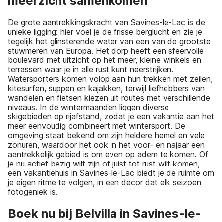
meerzicht samenkomen
De grote aantrekkingskracht van Savines-le-Lac is de
unieke ligging: hier voel je de frisse berglucht en zie je
tegelijk het glinsterende water van een van de grootste
stuwmeren van Europa. Het dorp heeft een sfeervolle
boulevard met uitzicht op het meer, kleine winkels en
terrassen waar je in alle rust kunt neerstrijken.
Watersporters komen volop aan hun trekken met zeilen,
kitesurfen, suppen en kajakken, terwijl liefhebbers van
wandelen en fietsen kiezen uit routes met verschillende
niveaus. In de wintermaanden liggen diverse
skigebieden op rijafstand, zodat je een vakantie aan het
meer eenvoudig combineert met wintersport. De
omgeving staat bekend om zijn heldere hemel en vele
zonuren, waardoor het ook in het voor- en najaar een
aantrekkelijk gebied is om even op adem te komen. Of
je nu actief bezig wilt zijn of juist tot rust wilt komen,
een vakantiehuis in Savines-le-Lac biedt je de ruimte om
je eigen ritme te volgen, in een decor dat elk seizoen
fotogeniek is.
Boek nu bij Belvilla in Savines-le-