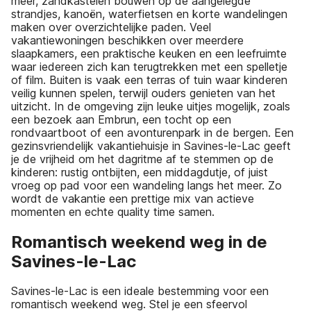
meer, zandkastelen bouwen op de aangelegde
strandjes, kanoën, waterfietsen en korte wandelingen
maken over overzichtelijke paden. Veel
vakantiewoningen beschikken over meerdere
slaapkamers, een praktische keuken en een leefruimte
waar iedereen zich kan terugtrekken met een spelletje
of film. Buiten is vaak een terras of tuin waar kinderen
veilig kunnen spelen, terwijl ouders genieten van het
uitzicht. In de omgeving zijn leuke uitjes mogelijk, zoals
een bezoek aan Embrun, een tocht op een
rondvaartboot of een avonturenpark in de bergen. Een
gezinsvriendelijk vakantiehuisje in Savines-le-Lac geeft
je de vrijheid om het dagritme af te stemmen op de
kinderen: rustig ontbijten, een middagdutje, of juist
vroeg op pad voor een wandeling langs het meer. Zo
wordt de vakantie een prettige mix van actieve
momenten en echte quality time samen.
Romantisch weekend weg in de
Savines-le-Lac
Savines-le-Lac is een ideale bestemming voor een
romantisch weekend weg. Stel je een sfeervol