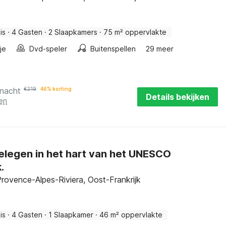
is
·
4 Gasten
·
2 Slaapkamers
·
75 m² oppervlakte
je
Dvd-speler
Buitenspellen
29 meer
 nacht
€
219
46% korting
Details bekijken
en
gelegen in het hart van het UNESCO
.
rovence-Alpes-Riviera, Oost-Frankrijk
is
·
4 Gasten
·
1 Slaapkamer
·
46 m² oppervlakte