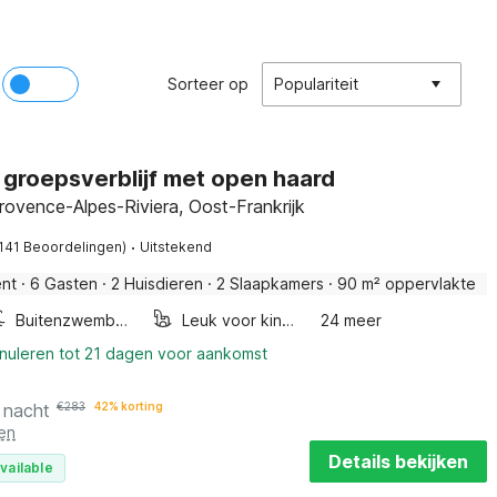
Sorteer op
Populariteit
 groepsverblijf met open haard
rovence-Alpes-Riviera, Oost-Frankrijk
·
(141 Beoordelingen)
Uitstekend
nt
·
6 Gasten
·
2 Huisdieren
·
2 Slaapkamers
·
90 m² oppervlakte
Buitenzwembad
Leuk voor kinderen
24 meer
nnuleren tot 21 dagen voor aankomst
 nacht
€
283
42% korting
en
Details bekijken
vailable