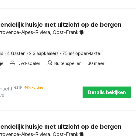
iendelijk huisje met uitzicht op de bergen
rovence-Alpes-Riviera, Oost-Frankrijk
is
·
4 Gasten
·
2 Slaapkamers
·
75 m² oppervlakte
je
Dvd-speler
Buitenspellen
30 meer
 nacht
€
219
46% korting
Details bekijken
en
iendelijk huisje met uitzicht op de bergen
rovence-Alpes-Riviera, Oost-Frankrijk