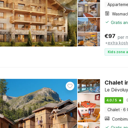
Apparteme
Wasmac
Gratis a
€
97
per 
+
extra kost
Kids zone a
Chalet in
Le Dévoluy
4.0 / 5
Chalet
·
6 
Gratis a