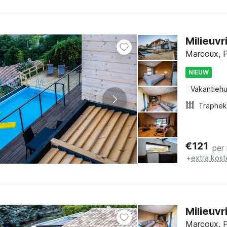
Milieuvr
Marcoux, P
NIEUW
Vakantiehu
Traphek
€
121
per
+
extra kost
Milieuvr
Marcoux, P