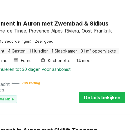
ment in Auron met Zwembad & Skibus
nne-de-Tinée, Provence-Alpes-Riviera, Oost-Frankrijk
·
(15 Beoordelingen)
Zeer goed
nt
·
4 Gasten
·
1 Huisdier
·
1 Slaapkamer
·
31 m² oppervlakte
hine
Fornuis
Kitchenette
14 meer
nnuleren tot 30 dagen voor aankomst
nacht
€
369
78% korting
en
Details bekijken
vailable