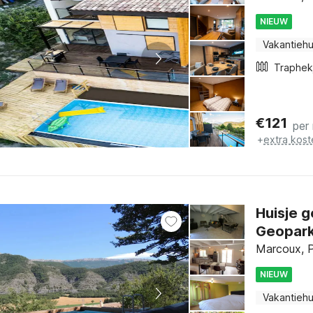
NIEUW
Vakantiehu
Traphek
€
121
per
+
extra kost
Huisje 
Geopark
Marcoux, P
NIEUW
Vakantiehu