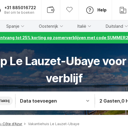
+31 885016722
Help
Bel om te boeken
Spanje
Oostenrijk
Italië
Duitsland
ntvang tot 25% korting op zomerverblijven met code SUMMER
op Le Lauzet-Ubaye voo
verblijf
Data toevoegen
2 Gasten
,
0 
lakbij
s-Côte d'Azur
Vakantiehuis Le Lauzet-Ubaye