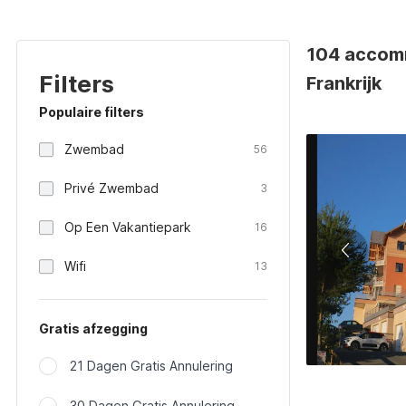
104 accomm
Filters
Frankrijk
Populaire filters
Zwembad
56
Privé Zwembad
3
Op Een Vakantiepark
16
Wifi
13
Gratis afzegging
21 Dagen Gratis Annulering
30 Dagen Gratis Annulering