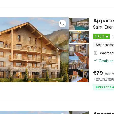
Apparte
Saint-Étie
4.2 / 5
Apparteme
Wasmac
Gratis a
€
79
per 
+
extra kost
Kids zone a