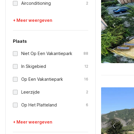
Airconditioning
2
+ Meer weergeven
Plaats
Niet Op Een Vakantiepark
88
In Skigebied
12
Op Een Vakantiepark
16
Leerzijde
2
Op Het Platteland
6
+ Meer weergeven