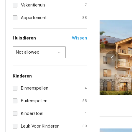
Vakantiehuis
7
Appartement
88
Huisdieren
Wissen
Not allowed
Kinderen
Binnenspellen
4
Buitenspellen
58
Kinderstoel
1
Leuk Voor Kinderen
39