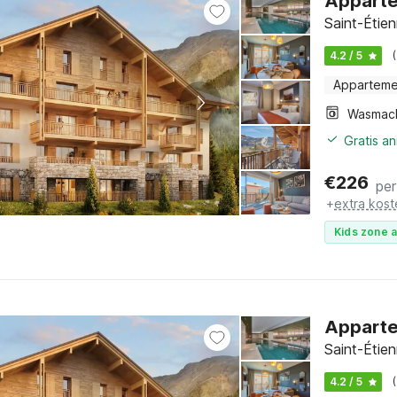
Apparte
Saint-Étie
4.2 / 5
Apparteme
Wasmac
Gratis a
€
226
per
+
extra kost
Kids zone a
Apparte
Saint-Étie
4.2 / 5