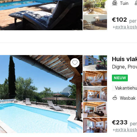
Tuin
€
102
per
+
extra kost
Huis vl
Digne, Pro
NIEUW
Vakantiehu
Wasbak
€
233
pe
+
extra kost