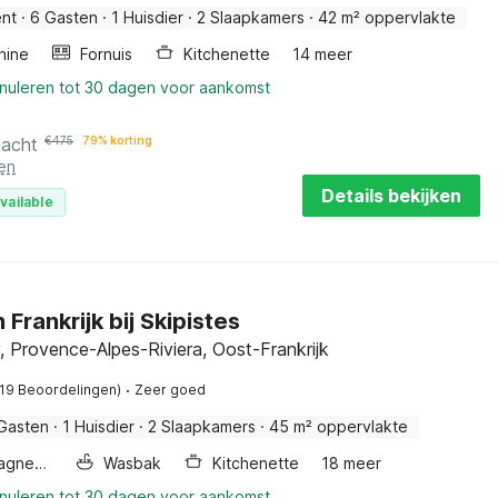
nt
·
6 Gasten
·
1 Huisdier
·
2 Slaapkamers
·
42 m² oppervlakte
hine
Fornuis
Kitchenette
14 meer
nnuleren tot 30 dagen voor aankomst
nacht
€
475
79% korting
en
Details bekijken
vailable
 Frankrijk bij Skipistes
, Provence-Alpes-Riviera, Oost-Frankrijk
·
(19 Beoordelingen)
Zeer goed
Gasten
·
1 Huisdier
·
2 Slaapkamers
·
45 m² oppervlakte
Combimagnetron
Wasbak
Kitchenette
18 meer
nnuleren tot 30 dagen voor aankomst