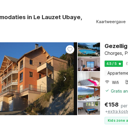
odaties in Le Lauzet Ubaye,
Kaartweergave
Gezellig
Chorges, P
4.5 / 5
Apparteme
Wifi
Gratis a
€
158
per
+
extra kost
Kids zone a