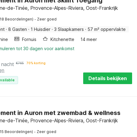
ment in Auron met Skilift Toegang
nne-de-Tinée, Provence-Alpes-Riviera, Oost-Frankrijk
·
(18 Beoordelingen)
Zeer goed
nt
·
8 Gasten
·
1 Huisdier
·
3 Slaapkamers
·
57 m² oppervlakte
hine
Fornuis
Kitchenette
14 meer
nnuleren tot 30 dagen voor aankomst
 nacht
€
765
70% korting
en
Details bekijken
vailable
ment in Auron met zwembad & wellness
nne-de-Tinée, Provence-Alpes-Riviera, Oost-Frankrijk
·
(15 Beoordelingen)
Zeer goed