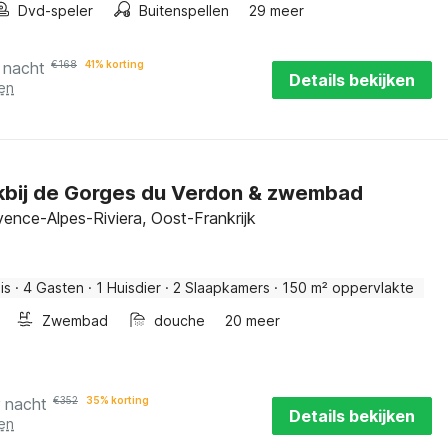
Dvd-speler
Buitenspellen
29 meer
 nacht
€
168
41% korting
Details bekijken
en
akbij de Gorges du Verdon & zwembad
vence-Alpes-Riviera, Oost-Frankrijk
is
·
4 Gasten
·
1 Huisdier
·
2 Slaapkamers
·
150 m² oppervlakte
Zwembad
douche
20 meer
r nacht
€
352
35% korting
Details bekijken
en