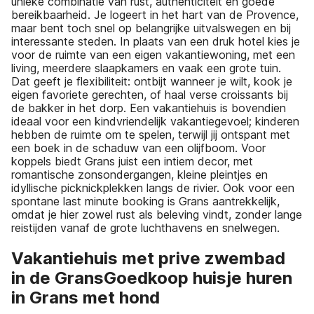
unieke combinatie van rust, authenticiteit en goede
bereikbaarheid. Je logeert in het hart van de Provence,
maar bent toch snel op belangrijke uitvalswegen en bij
interessante steden. In plaats van een druk hotel kies je
voor de ruimte van een eigen vakantiewoning, met een
living, meerdere slaapkamers en vaak een grote tuin.
Dat geeft je flexibiliteit: ontbijt wanneer je wilt, kook je
eigen favoriete gerechten, of haal verse croissants bij
de bakker in het dorp. Een vakantiehuis is bovendien
ideaal voor een kindvriendelijk vakantiegevoel; kinderen
hebben de ruimte om te spelen, terwijl jij ontspant met
een boek in de schaduw van een olijfboom. Voor
koppels biedt Grans juist een intiem decor, met
romantische zonsondergangen, kleine pleintjes en
idyllische picknickplekken langs de rivier. Ook voor een
spontane last minute booking is Grans aantrekkelijk,
omdat je hier zowel rust als beleving vindt, zonder lange
reistijden vanaf de grote luchthavens en snelwegen.
Vakantiehuis met prive zwembad
in de GransGoedkoop huisje huren
in Grans met hond