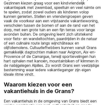
Gezinnen kiezen graag voor een kindvriendelijk
vakantiepark met zwembad, speeltuin en veel ruimte om
te spelen, zodat zowel ouders als kinderen volop
kunnen genieten. Stellen en vriendengroepen geven
vaak de voorkeur aan een vrijstaande vakantiewoning,
verscholen tussen de bomen of aan de rand van het
dorp, met een grote tuin en een fijn terras voor lange
avonden buiten. De omgeving leent zich uitstekend
voor fiets- en wandeltochten, paardrijden in de natuur
of een culinaire route langs wijnchâteaux en
olijfoliemolens. Cultuurliefhebbers kunnen vanuit Grans
gemakkelijk dagtochten maken naar Avignon, Aix-en-
Provence of de Camargue, terwijl sportievelingen hun
hart ophalen met kanoën, mountainbiken of klimmen in
de nabijgelegen Alpilles. Zo wordt Grans een veelzijdige
bestemming waar iedere vakantieganger zijn eigen
ideale ritme vindt.
Waarom kiezen voor een
vakantiehuis in de Grans?
Een vakantiehuis in de omgeving van Grans biedt een