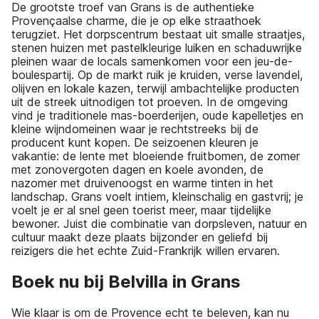
De grootste troef van Grans is de authentieke
Provençaalse charme, die je op elke straathoek
terugziet. Het dorpscentrum bestaat uit smalle straatjes,
stenen huizen met pastelkleurige luiken en schaduwrijke
pleinen waar de locals samenkomen voor een jeu-de-
boulespartij. Op de markt ruik je kruiden, verse lavendel,
olijven en lokale kazen, terwijl ambachtelijke producten
uit de streek uitnodigen tot proeven. In de omgeving
vind je traditionele mas-boerderijen, oude kapelletjes en
kleine wijndomeinen waar je rechtstreeks bij de
producent kunt kopen. De seizoenen kleuren je
vakantie: de lente met bloeiende fruitbomen, de zomer
met zonovergoten dagen en koele avonden, de
nazomer met druivenoogst en warme tinten in het
landschap. Grans voelt intiem, kleinschalig en gastvrij; je
voelt je er al snel geen toerist meer, maar tijdelijke
bewoner. Juist die combinatie van dorpsleven, natuur en
cultuur maakt deze plaats bijzonder en geliefd bij
reizigers die het echte Zuid-Frankrijk willen ervaren.
Boek nu bij Belvilla in Grans
Wie klaar is om de Provence echt te beleven, kan nu