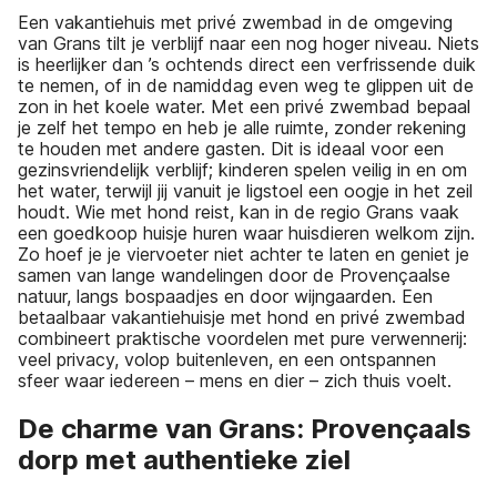
Een vakantiehuis met privé zwembad in de omgeving
van Grans tilt je verblijf naar een nog hoger niveau. Niets
is heerlijker dan ’s ochtends direct een verfrissende duik
te nemen, of in de namiddag even weg te glippen uit de
zon in het koele water. Met een privé zwembad bepaal
je zelf het tempo en heb je alle ruimte, zonder rekening
te houden met andere gasten. Dit is ideaal voor een
gezinsvriendelijk verblijf; kinderen spelen veilig in en om
het water, terwijl jij vanuit je ligstoel een oogje in het zeil
houdt. Wie met hond reist, kan in de regio Grans vaak
een goedkoop huisje huren waar huisdieren welkom zijn.
Zo hoef je je viervoeter niet achter te laten en geniet je
samen van lange wandelingen door de Provençaalse
natuur, langs bospaadjes en door wijngaarden. Een
betaalbaar vakantiehuisje met hond en privé zwembad
combineert praktische voordelen met pure verwennerij:
veel privacy, volop buitenleven, en een ontspannen
sfeer waar iedereen – mens en dier – zich thuis voelt.
De charme van Grans: Provençaals
dorp met authentieke ziel