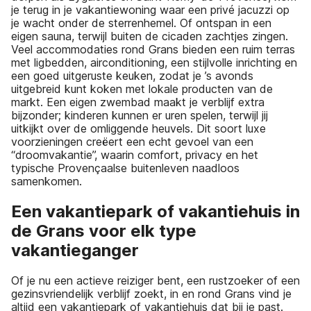
je terug in je vakantiewoning waar een privé jacuzzi op
je wacht onder de sterrenhemel. Of ontspan in een
eigen sauna, terwijl buiten de cicaden zachtjes zingen.
Veel accommodaties rond Grans bieden een ruim terras
met ligbedden, airconditioning, een stijlvolle inrichting en
een goed uitgeruste keuken, zodat je ’s avonds
uitgebreid kunt koken met lokale producten van de
markt. Een eigen zwembad maakt je verblijf extra
bijzonder; kinderen kunnen er uren spelen, terwijl jij
uitkijkt over de omliggende heuvels. Dit soort luxe
voorzieningen creëert een echt gevoel van een
“droomvakantie”, waarin comfort, privacy en het
typische Provençaalse buitenleven naadloos
samenkomen.
Een vakantiepark of vakantiehuis in
de Grans voor elk type
vakantieganger
Of je nu een actieve reiziger bent, een rustzoeker of een
gezinsvriendelijk verblijf zoekt, in en rond Grans vind je
altijd een vakantiepark of vakantiehuis dat bij je past.