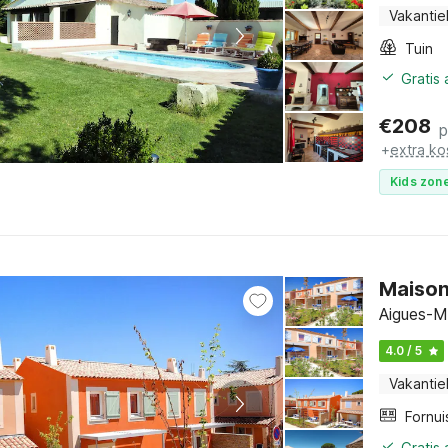
Vakantie
Tuin
Gratis
€
208
p
+
extra ko
Kids zone
Maison
Aigues-M
4.0 / 5
Vakantie
Fornui
Gratis