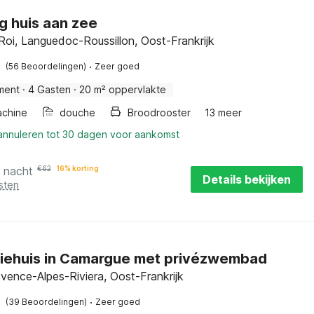
ig huis aan zee
oi, Languedoc-Roussillon, Oost-Frankrijk
·
(56 Beoordelingen)
Zeer goed
ment
·
4 Gasten
·
20 m² oppervlakte
chine
douche
Broodrooster
13 meer
 annuleren tot 30 dagen voor aankomst
r nacht
€
62
16% korting
Details bekijken
sten
iehuis in Camargue met privézwembad
ovence-Alpes-Riviera, Oost-Frankrijk
·
(39 Beoordelingen)
Zeer goed