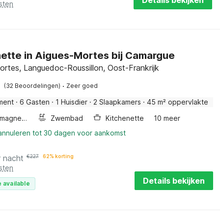
Details bekijken
sten
ette in Aigues-Mortes bij Camargue
ortes, Languedoc-Roussillon, Oost-Frankrijk
·
(32 Beoordelingen)
Zeer goed
ment
·
6 Gasten
·
1 Huisdier
·
2 Slaapkamers
·
45 m² oppervlakte
Combimagnetron
Zwembad
Kitchenette
10 meer
 annuleren tot 30 dagen voor aankomst
r nacht
€
227
62% korting
sten
Details bekijken
 available