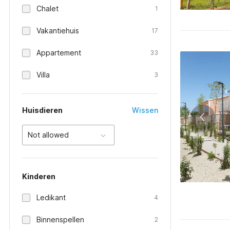
Chalet
1
Vakantiehuis
17
Appartement
33
Villa
3
Huisdieren
Wissen
Not allowed
Kinderen
Ledikant
4
Binnenspellen
2