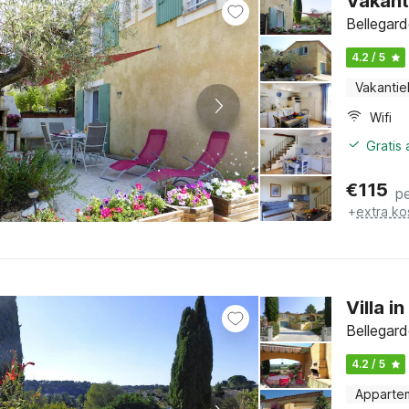
Vakant
Bellegard
4.2 / 5
Vakantie
Wifi
Gratis
€
115
p
+
extra ko
Villa i
Bellegard
4.2 / 5
Apparte