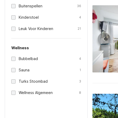
Buitenspellen
36
Kinderstoel
4
Leuk Voor Kinderen
21
Wellness
Bubbelbad
4
Sauna
1
Turks Stoombad
3
Wellness Algemeen
8