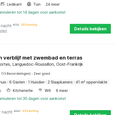
Ledikant
Tuin
24 meer
 annuleren tot 14 dagen voor aankomst
 nacht
€
113
25% korting
Details bekijken
sten
 verblijf met zwembad en terras
ortes, Languedoc-Roussillon, Oost-Frankrijk
·
(13 Beoordelingen)
Zeer goed
huis
·
6 Gasten
·
1 Huisdier
·
2 Slaapkamers
·
41 m² oppervlakte
s
Kitchenette
Wifi
6 meer
 annuleren tot 30 dagen voor aankomst
r nacht
€
221
63% korting