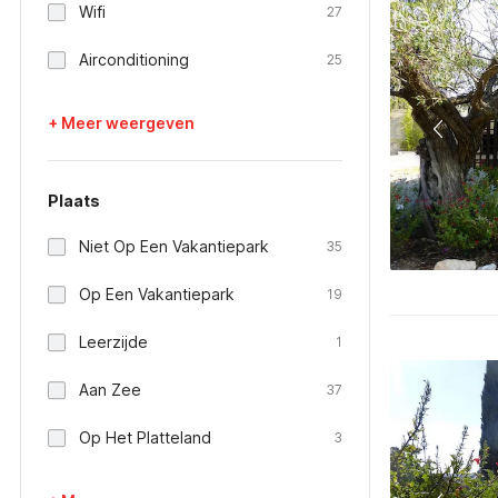
Wifi
27
Airconditioning
25
+ Meer weergeven
Plaats
Niet Op Een Vakantiepark
35
Op Een Vakantiepark
19
Leerzijde
1
Aan Zee
37
Op Het Platteland
3