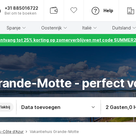
+31 885016722
Help
Bel om te boeken
Spanje
Oostenrijk
Italië
Duitsland
ntvang tot 25% korting op zomerverblijven met code SUMMER
Grande-Motte - perfect v
Data toevoegen
2 Gasten
,
0 
lakbij
s-Côte d'Azur
Vakantiehuis Grande-Motte