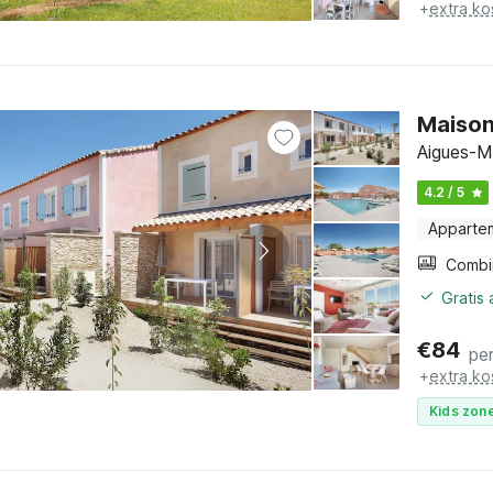
+
extra ko
Maison
Aigues-M
4.2 / 5
Apparte
Gratis
€
84
pe
+
extra ko
Kids zone