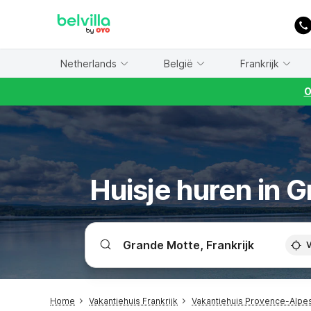
WIZARD MEMBER
Netherlands
België
Frankrijk
O
Huisje huren in 
V
Home
Vakantiehuis Frankrijk
Vakantiehuis Provence-Alpe