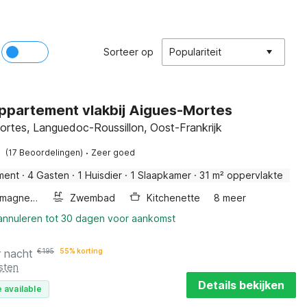
Sorteer op
Populariteit
ppartement vlakbij Aigues-Mortes
ortes, Languedoc-Roussillon, Oost-Frankrijk
·
(17 Beoordelingen)
Zeer goed
ment
·
4 Gasten
·
1 Huisdier
·
1 Slaapkamer
·
31 m² oppervlakte
Combimagnetron
Zwembad
Kitchenette
8 meer
 annuleren tot 30 dagen voor aankomst
r nacht
€
195
55% korting
sten
Details bekijken
 available