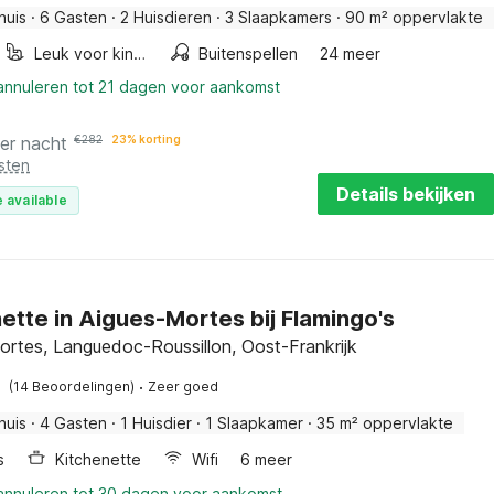
huis
·
6 Gasten
·
2 Huisdieren
·
3 Slaapkamers
·
90 m² oppervlakte
Leuk voor kinderen
Buitenspellen
24 meer
 annuleren tot 21 dagen voor aankomst
er nacht
€
282
23% korting
sten
Details bekijken
 available
ette in Aigues-Mortes bij Flamingo's
ortes, Languedoc-Roussillon, Oost-Frankrijk
·
(14 Beoordelingen)
Zeer goed
huis
·
4 Gasten
·
1 Huisdier
·
1 Slaapkamer
·
35 m² oppervlakte
s
Kitchenette
Wifi
6 meer
 annuleren tot 30 dagen voor aankomst