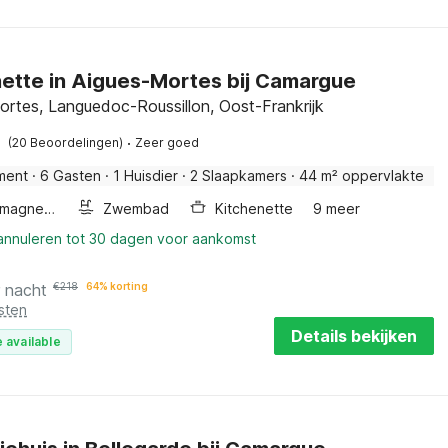
ette in Aigues-Mortes bij Camargue
ortes, Languedoc-Roussillon, Oost-Frankrijk
·
(20 Beoordelingen)
Zeer goed
ment
·
6 Gasten
·
1 Huisdier
·
2 Slaapkamers
·
44 m² oppervlakte
Combimagnetron
Zwembad
Kitchenette
9 meer
 annuleren tot 30 dagen voor aankomst
r nacht
€
218
64% korting
sten
Details bekijken
 available