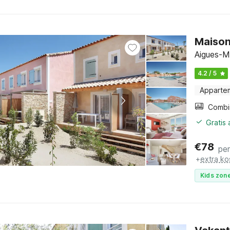
Maison
Aigues-M
4.2 / 5
Apparte
Gratis
€
78
pe
+
extra ko
Kids zone