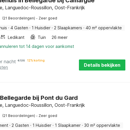
iehuis in Bellegarde bij Camargue
e, Languedoc-Roussillon, Oost-Frankrijk
·
(21 Beoordelingen)
Zeer goed
huis
·
4 Gasten
·
1 Huisdier
·
2 Slaapkamers
·
40 m² oppervlakte
Ledikant
Tuin
26 meer
 annuleren tot 14 dagen voor aankomst
er nacht
€
136
12% korting
Details bekijken
sten
n Bellegarde bij Pont du Gard
e, Languedoc-Roussillon, Oost-Frankrijk
·
(21 Beoordelingen)
Zeer goed
ment
·
2 Gasten
·
1 Huisdier
·
1 Slaapkamer
·
30 m² oppervlakte