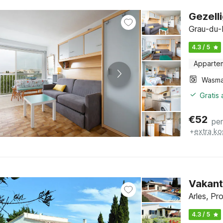
Gezell
Grau-du-R
4.3 / 5
Apparte
Wasma
Gratis
€
52
pe
+
extra ko
Vakant
Arles, Pr
4.3 / 5