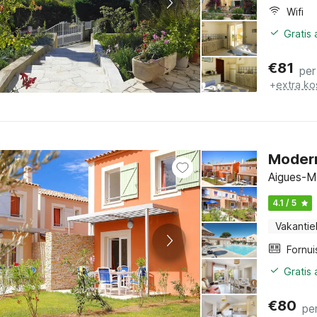
Wifi
Gratis
€
81
per
+
extra ko
Modern
Aigues-M
4.1 / 5
Vakantie
Fornui
Gratis
€
80
pe