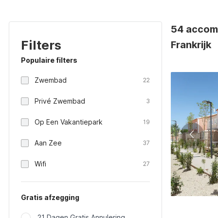
54 accom
Filters
Frankrijk
Populaire filters
Zwembad
22
Privé Zwembad
3
Op Een Vakantiepark
19
Aan Zee
37
Wifi
27
Gratis afzegging
21 Dagen Gratis Annulering