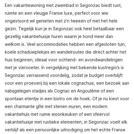
Een vakantiewoning met zwembad in Segonzac biedt rust,
ruimte en een vleugje Franse luxe, perfect voor wie
ongestoord wil genieten met z’n tweeën of met het hele
gezin. Tegelijk kun je in Segonzac ook heel betaalbaar een
gezellig vakantiehuisje huren waarin je hond meer dan
welkom is. Veel accommodaties hebben een afgesloten tuin,
koele schaduwplekjes en wandelroutes die direct achter het
huis beginnen, ideaal voor ochtend- en avondwandelingen
met je viervoeter. In vergelijking met bekende kustregio’s is
Segonzac verrassend voordelig, zodat je budget overblijft
voor een proeverij bij een lokale cognachuis, een bezoek aan
nabijgelegen stadjes als Cognac en Angoulême of een
spontaan etentje in een bistro om de hoek. Of je nu kiest voor
een charmante gîte met stenen muren, een modern
vakantiehuis met ruime woonkeuken of een sfeervol
vakantiehuisje met rustieke elementen, in Segonzac voelt elk
verblijf als een persoonlijke uitnodiging om het echte Franse