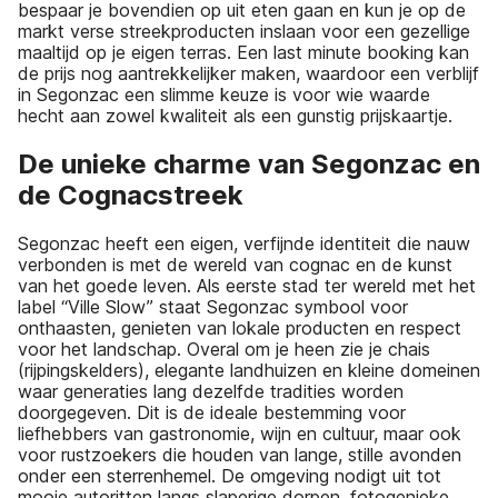
bespaar je bovendien op uit eten gaan en kun je op de
markt verse streekproducten inslaan voor een gezellige
maaltijd op je eigen terras. Een last minute booking kan
de prijs nog aantrekkelijker maken, waardoor een verblijf
in Segonzac een slimme keuze is voor wie waarde
hecht aan zowel kwaliteit als een gunstig prijskaartje.
De unieke charme van Segonzac en
de Cognacstreek
Segonzac heeft een eigen, verfijnde identiteit die nauw
verbonden is met de wereld van cognac en de kunst
van het goede leven. Als eerste stad ter wereld met het
label “Ville Slow” staat Segonzac symbool voor
onthaasten, genieten van lokale producten en respect
voor het landschap. Overal om je heen zie je chais
(rijpingskelders), elegante landhuizen en kleine domeinen
waar generaties lang dezelfde tradities worden
doorgegeven. Dit is de ideale bestemming voor
liefhebbers van gastronomie, wijn en cultuur, maar ook
voor rustzoekers die houden van lange, stille avonden
onder een sterrenhemel. De omgeving nodigt uit tot
mooie autoritten langs slaperige dorpen, fotogenieke