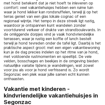
met hond betekent dat je niet hoeft te inleveren op
comfort: veel vakantiehuisjes hebben een ruime tuin
waar je hond lekker kan rondsnuffelen, terwijl jij op het
terras geniet van een glas lokale cognac of een
regionaal wijntje. Het tempo in deze streek ligt rustig,
waardoor je ontspannen kunt wandelen zonder
voortdurend verkeer of drukte van strandboulevards. In
de omliggende dorpjes vind je vaak hondvriendelijke
terrassen, waar je rustig een koffie of lunch bestelt
terwijl je hond tevreden onder de tafel ligt. Daarbij is het
praktische aspect groot: met een eigen vakantiewoning
kun je de dag precies indelen op het ritme van je hond,
met voldoende rustmomenten en speeltijd. De vele
velden, bosschages en beekjes in de omgeving bieden
natuurlijke variatie tijdens je wandelingen, wat zowel
voor jou als voor je hond verfrissend is. Zo wordt
Segonzac een plek waar jullie samen echt kunnen
onthaasten.
Vakantie met kinderen -
kindvriendelijke vakantiehuisjes in
Segonzac