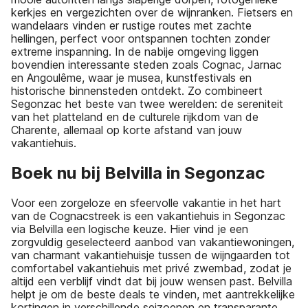
kerkjes en vergezichten over de wijnranken. Fietsers en
wandelaars vinden er rustige routes met zachte
hellingen, perfect voor ontspannen tochten zonder
extreme inspanning. In de nabije omgeving liggen
bovendien interessante steden zoals Cognac, Jarnac
en Angoulême, waar je musea, kunstfestivals en
historische binnensteden ontdekt. Zo combineert
Segonzac het beste van twee werelden: de sereniteit
van het platteland en de culturele rijkdom van de
Charente, allemaal op korte afstand van jouw
vakantiehuis.
Boek nu bij Belvilla in Segonzac
Voor een zorgeloze en sfeervolle vakantie in het hart
van de Cognacstreek is een vakantiehuis in Segonzac
via Belvilla een logische keuze. Hier vind je een
zorgvuldig geselecteerd aanbod van vakantiewoningen,
van charmant vakantiehuisje tussen de wijngaarden tot
comfortabel vakantiehuis met privé zwembad, zodat je
altijd een verblijf vindt dat bij jouw wensen past. Belvilla
helpt je om de beste deals te vinden, met aantrekkelijke
kortingen in verschillende seizoenen en transparante