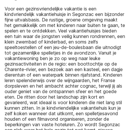
Voor een gezinsvriendelijke vakantie is een
kindvriendelijk vakantiehuisje in Segonzac een bijzonder
fijne uitvalsbasis. De rustige, groene omgeving maakt
het gemakkelijk om met kinderen naar buiten te gaan, te
spelen en te ontdekken. Veel vakantiehuisjes bieden
een tuin waar de jongsten veilig kunnen rondrennen, een
klein zwembad of kinderbad, en soms zelfs
speeltoestellen of een jeu-de-boulesbaan die uitnodigt
tot gezamenlijke spelletjes in de avondzon. Vanuit je
vakantiewoning ben je zo op weg naar leuke
gezinsactiviteiten in de regio: een boottochtje op de
Charente-rivier, een bezoek aan een kasteel, een dagje
dierentuin of een waterpark binnen rijafstand. Kinderen
leren spelenderwijs over de wijngaarden, het Franse
dorpsleven en het ambacht achter cognac, terwijl jij als
ouder geniet van de ontspannen sfeer en het goede
eten. De ritten door het landschap zijn kort en
gevarieerd, wat ideaal is voor kinderen die niet lang stil
kunnen zitten. In je kindvriendelijke vakantiehuis kun je
zelf koken wanneer dat uitkomt, een spelletjesavond
houden of een filmavond organiseren, zonder de
beperkingen van vaste hoteluren. Zo wordt Segonzac