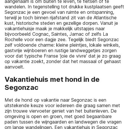
aangenaam is om buiten te leven, te fietsen of te
wandelen. In tegenstelling tot drukke kustplaatsen geeft
Segonzac je een gevoel van ruimte en ontspanning,
terwijl je toch binnen rijafstand zit van de Atlantische
kust, historische steden en gezellige dorpen. Vanuit je
vakantiehuisje maak je makkelijk uitstapjes naar
bijvoorbeeld Cognac, Saintes, Jarnac of zelfs La
Rochelle voor een dagje zee. Tegelijk biedt Segonzac
zelf voldoende charme: kleine pleintjes, lokale winkels,
gastvrije wijnboeren en rustige landweggetjes zorgen
voor dat typische Franse ‘joie de vivre’ dat je zo graag
op vakantie zoekt, zonder dat het massaal of gehaast
aanvoelt.
Vakantiehuis met hond in de
Segonzac
Met de hond op vakantie naar Segonzac is een
uitstekende keuze voor iedereen die graag samen met
zijn trouwe viervoeter geniet van het buitenleven. De
omgeving is open en groen, met goed begaanbare
paden tussen de wijngaarden en landwegen die vragen
om lange wandelingen. Een vakantiehuis in Segonzac