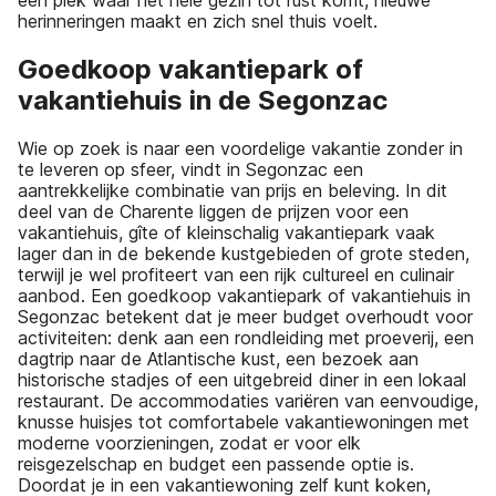
een plek waar het hele gezin tot rust komt, nieuwe
herinneringen maakt en zich snel thuis voelt.
Goedkoop vakantiepark of
vakantiehuis in de Segonzac
Wie op zoek is naar een voordelige vakantie zonder in
te leveren op sfeer, vindt in Segonzac een
aantrekkelijke combinatie van prijs en beleving. In dit
deel van de Charente liggen de prijzen voor een
vakantiehuis, gîte of kleinschalig vakantiepark vaak
lager dan in de bekende kustgebieden of grote steden,
terwijl je wel profiteert van een rijk cultureel en culinair
aanbod. Een goedkoop vakantiepark of vakantiehuis in
Segonzac betekent dat je meer budget overhoudt voor
activiteiten: denk aan een rondleiding met proeverij, een
dagtrip naar de Atlantische kust, een bezoek aan
historische stadjes of een uitgebreid diner in een lokaal
restaurant. De accommodaties variëren van eenvoudige,
knusse huisjes tot comfortabele vakantiewoningen met
moderne voorzieningen, zodat er voor elk
reisgezelschap en budget een passende optie is.
Doordat je in een vakantiewoning zelf kunt koken,