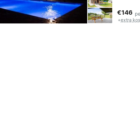
€
146
pe
+
extra ko