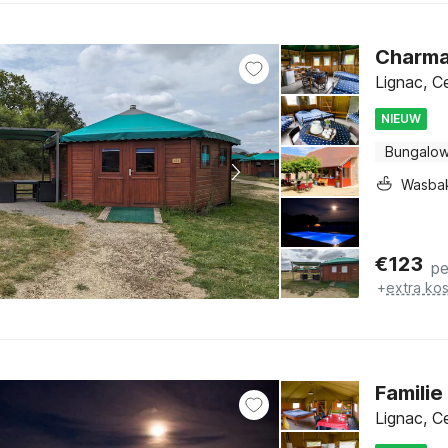
Charma
Lignac, C
NIEUW
Bungalo
Wasba
€
123
pe
+
extra ko
Familie
Lignac, C