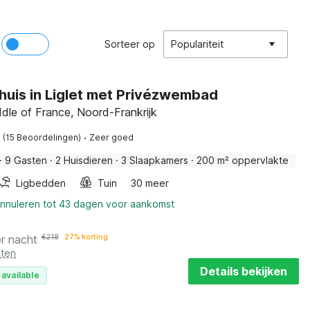
Sorteer op
Populariteit
huis in Liglet met Privézwembad
iddle of France, Noord-Frankrijk
·
(15 Beoordelingen)
Zeer goed
·
9 Gasten
·
2 Huisdieren
·
3 Slaapkamers
·
200 m² oppervlakte
Ligbedden
Tuin
30 meer
annuleren tot 43 dagen voor aankomst
r nacht
€
218
27% korting
sten
Details bekijken
 available