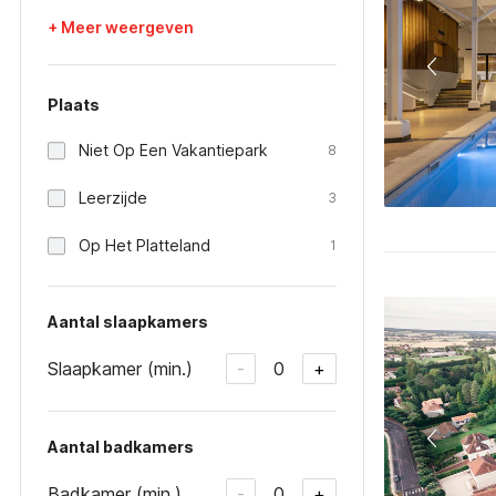
+ Meer weergeven
Plaats
Niet Op Een Vakantiepark
8
Leerzijde
3
Op Het Platteland
1
Aantal slaapkamers
Slaapkamer (min.)
0
-
+
Aantal badkamers
Badkamer (min.)
0
-
+