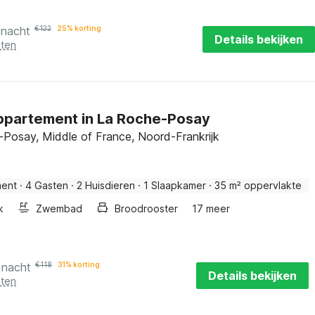
 nacht
€
122
25% korting
Details bekijken
sten
ppartement in La Roche-Posay
Posay, Middle of France, Noord-Frankrijk
ment
·
4 Gasten
·
2 Huisdieren
·
1 Slaapkamer
·
35 m² oppervlakte
k
Zwembad
Broodrooster
17 meer
 nacht
€
118
31% korting
Details bekijken
sten