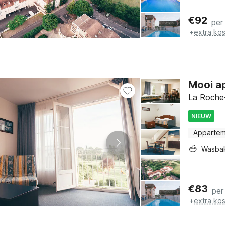
€
92
per
+
extra ko
Mooi a
La Roche-
NIEUW
Apparte
Wasba
€
83
per
+
extra ko