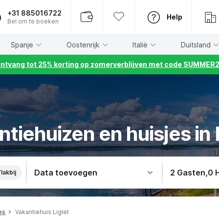
+31 885016722
Help
Bel om te boeken
Spanje
Oostenrijk
Italië
Duitsland
ntvang tot 25% korting op zomerverblijven met code SUMMER
tiehuizen en huisjes in 
Data toevoegen
2 Gasten
,
0 
lakbij
es
Vakantiehuis Liglet