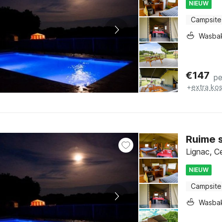
NIEUW
Campsite
Wasba
€
147
pe
+
extra ko
Ruime s
Lignac, C
NIEUW
Campsite
Wasba