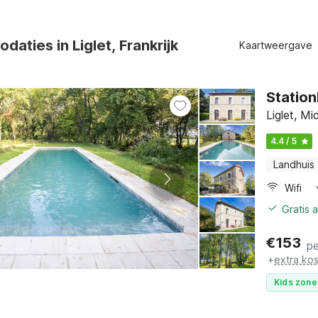
aties in Liglet, Frankrijk
Kaartweergave
Station
Liglet, M
4.4 / 5
Landhuis
Wifi
Gratis 
€
153
pe
+
extra ko
Kids zone