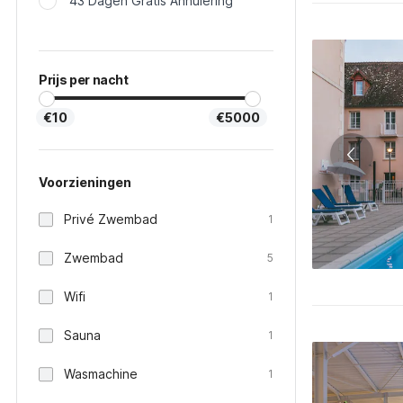
43 Dagen Gratis Annulering
Prijs per nacht
€10
€5000
Voorzieningen
Privé Zwembad
1
Zwembad
5
Wifi
1
Sauna
1
Wasmachine
1