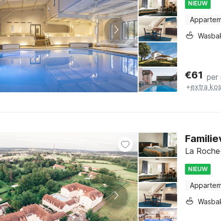
NIEUW
Apparte
Wasba
€
61
per
+
extra ko
Familie
La Roche-
NIEUW
Apparte
Wasba