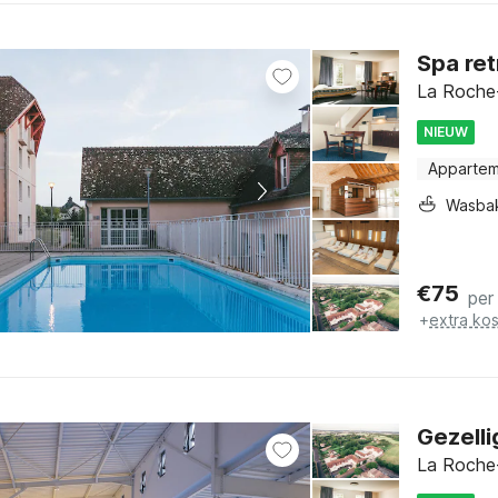
Spa ret
La Roche-
NIEUW
Apparte
Wasba
€
75
per
+
extra ko
Gezelli
La Roche-