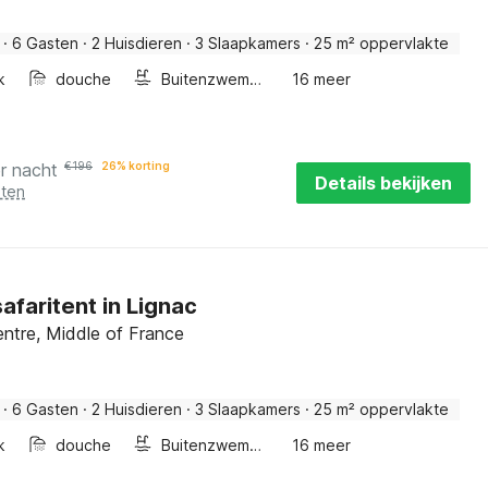
·
6 Gasten
·
2 Huisdieren
·
3 Slaapkamers
·
25 m² oppervlakte
k
douche
Buitenzwembad
16 meer
r nacht
€
196
26% korting
Details bekijken
sten
afaritent in Lignac
entre, Middle of France
·
6 Gasten
·
2 Huisdieren
·
3 Slaapkamers
·
25 m² oppervlakte
k
douche
Buitenzwembad
16 meer