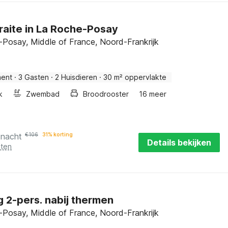
raite in La Roche-Posay
Posay, Middle of France, Noord-Frankrijk
ment
·
3 Gasten
·
2 Huisdieren
·
30 m² oppervlakte
k
Zwembad
Broodrooster
16 meer
 nacht
€
106
31% korting
Details bekijken
sten
g 2-pers. nabij thermen
Posay, Middle of France, Noord-Frankrijk