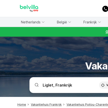
WIZARD MEMBER
Netherlands
België
Frankrijk
O
Vakan
V
Home
Vakantiehuis Frankrijk
Vakantiehuis Poitou-Charent