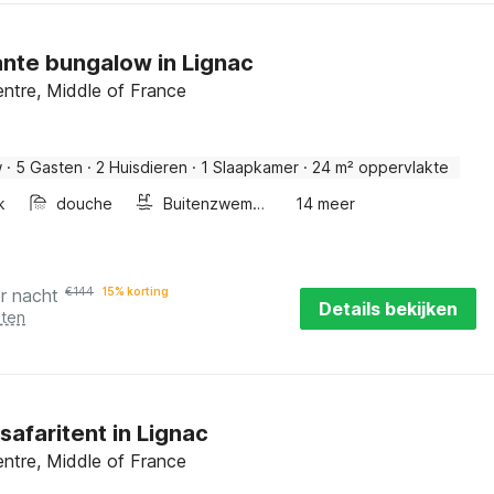
nte bungalow in Lignac
entre, Middle of France
w
·
5 Gasten
·
2 Huisdieren
·
1 Slaapkamer
·
24 m² oppervlakte
k
douche
Buitenzwembad
14 meer
r nacht
€
144
15% korting
Details bekijken
sten
 safaritent in Lignac
entre, Middle of France