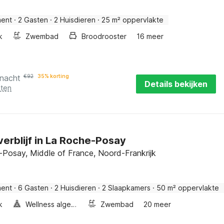
ment
·
2 Gasten
·
2 Huisdieren
·
25 m² oppervlakte
k
Zwembad
Broodrooster
16 meer
 nacht
€
92
35% korting
Details bekijken
sten
verblijf in La Roche-Posay
Posay, Middle of France, Noord-Frankrijk
ment
·
6 Gasten
·
2 Huisdieren
·
2 Slaapkamers
·
50 m² oppervlakte
k
Wellness algemeen
Zwembad
20 meer