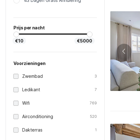
43 Dagen Gratis Annulering
Prijs per nacht
€10
€5000
Voorzieningen
Zwembad
3
Ledikant
7
Wifi
769
Airconditioning
520
Dakterras
1