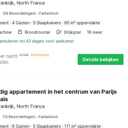
ankrijk, North France
·
(26 Beoordelingen)
Fantastisch
ment
·
4 Gasten
·
5 Slaapkamers
·
60 m² oppervlakte
achine
Broodrooster
Strijkijzer
18 meer
 annuleren tot 43 dagen voor aankomst
per nacht
€
1199
63% korting
Details bekijken
osten
ig appartement in het centrum van Parijs
ais
ankrijk, North France
·
(12 Beoordelingen)
Fantastisch
ment
·
6 Gasten
·
5 Slaapkamers
·
111 m² oppervlakte