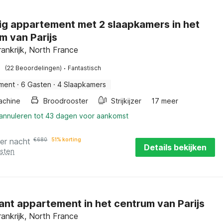
ig appartement met 2 slaapkamers in het
m van Parijs
ankrijk, North France
·
(22 Beoordelingen)
Fantastisch
ment
·
6 Gasten
·
4 Slaapkamers
achine
Broodrooster
Strijkijzer
17 meer
 annuleren tot 43 dagen voor aankomst
er nacht
€
680
51% korting
Details bekijken
osten
nt appartement in het centrum van Parijs
ankrijk, North France