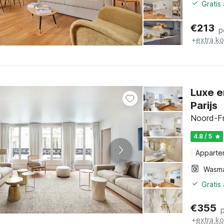
Gratis
€
213
p
+
extra k
Luxe e
Parijs
Noord-Fr
4.8 / 5
Apparte
Wasm
Gratis
€
355
+
extra k