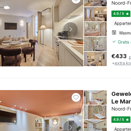
Noord-Fr
4.9 / 5
Apparte
Wasm
Gratis
€
433
+
extra k
Geweld
Le Mar
Noord-Fr
4.9 / 5
Apparte