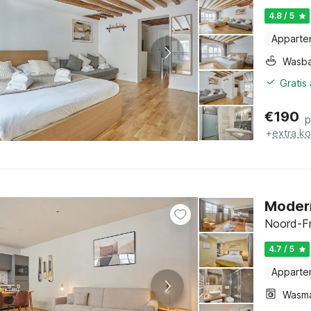
4.8 / 5
Apparte
Wasb
Gratis
€
190
p
+
extra k
Modern
Noord-Fr
4.7 / 5
Apparte
Wasm