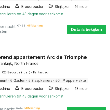
achine
Broodrooster
Strijkijzer
16 meer
 annuleren tot 43 dagen voor aankomst
per nacht
€
1498
65% korting
Details bekijken
osten
erend appartement Arc de Triomphe
ankrijk, North France
·
(25 Beoordelingen)
Fantastisch
ment
·
6 Gasten
·
5 Slaapkamers
·
50 m² oppervlakte
achine
Broodrooster
Strijkijzer
18 meer
 annuleren tot 43 dagen voor aankomst
er nacht
€
773
58% korting