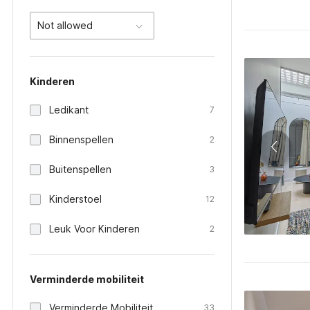
Not allowed
Kinderen
Ledikant
7
Binnenspellen
2
Buitenspellen
3
Kinderstoel
12
Leuk Voor Kinderen
2
Verminderde mobiliteit
Verminderde Mobiliteit
33