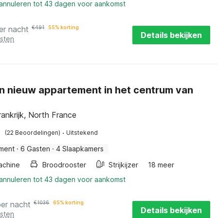
 annuleren tot 43 dagen voor aankomst
er nacht
€
491
55% korting
Details bekijken
osten
n nieuw appartement in het centrum van
ankrijk, North France
·
(22 Beoordelingen)
Uitstekend
ment
·
6 Gasten
·
4 Slaapkamers
achine
Broodrooster
Strijkijzer
18 meer
 annuleren tot 43 dagen voor aankomst
per nacht
€
1036
65% korting
Details bekijken
osten