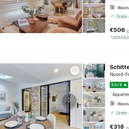
Wasm
Gratis
€
506
+
extra k
Schitt
Noord-Fr
5.0 / 5
Apparte
Wasm
Gratis
€
318
p