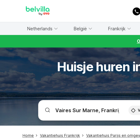
WIZARD MEMBER
Netherlands
België
Frankrijk
O
Huisje huren i
V
Home
Vakantiehuis Frankrijk
Vakantiehuis Parijs en omge