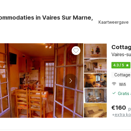
ommodaties in Vaires Sur Marne,
Kaartweergave
Cottag
Vaires-s
4.3 / 5
Cottage
Wifi
Gratis
€
160
p
+
extra k