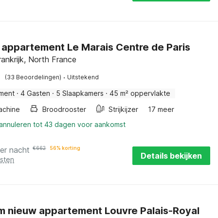
 appartement Le Marais Centre de Paris
ankrijk, North France
·
(33 Beoordelingen)
Uitstekend
ment
·
4 Gasten
·
5 Slaapkamers
·
45 m² oppervlakte
achine
Broodrooster
Strijkijzer
17 meer
 annuleren tot 43 dagen voor aankomst
er nacht
€
662
56% korting
Details bekijken
osten
m nieuw appartement Louvre Palais-Royal