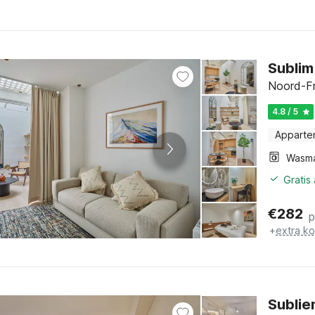
Sublim
Noord-Fr
4.8 / 5
Apparte
Wasm
Gratis
€
282
p
+
extra k
Sublie