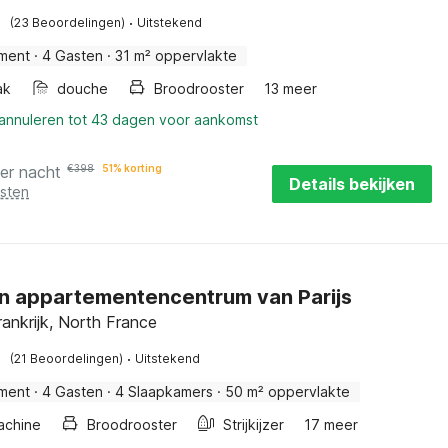
·
(23 Beoordelingen)
Uitstekend
ment
·
4 Gasten
·
31 m² oppervlakte
ak
douche
Broodrooster
13 meer
 annuleren tot 43 dagen voor aankomst
er nacht
€
398
51% korting
Details bekijken
osten
 appartementencentrum van Parijs
ankrijk, North France
·
(21 Beoordelingen)
Uitstekend
ment
·
4 Gasten
·
4 Slaapkamers
·
50 m² oppervlakte
achine
Broodrooster
Strijkijzer
17 meer