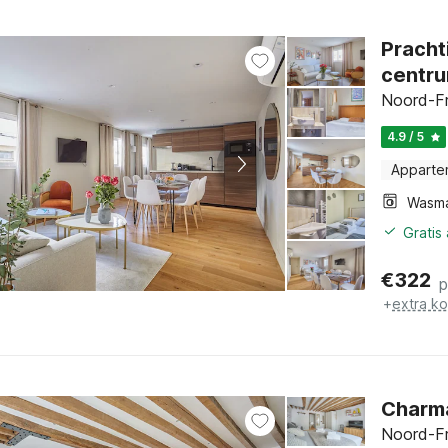
Pracht
centru
Noord-Fr
4.9 / 5
Apparte
Wasm
Gratis
€
322
p
+
extra k
Charma
Noord-Fr