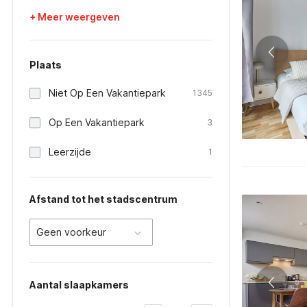
+ Meer weergeven
Plaats
Niet Op Een Vakantiepark
1345
Op Een Vakantiepark
3
Leerzijde
1
Afstand tot het stadscentrum
Geen voorkeur
Aantal slaapkamers