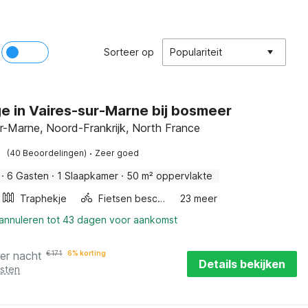
Sorteer op
Populariteit
e in Vaires-sur-Marne bij bosmeer
ur-Marne, Noord-Frankrijk, North France
·
(40 Beoordelingen)
Zeer goed
·
6 Gasten
·
1 Slaapkamer
·
50 m² oppervlakte
Traphekje
Fietsen beschikbaar
23 meer
 annuleren tot 43 dagen voor aankomst
er nacht
€
171
6% korting
Details bekijken
osten