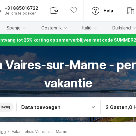
+31 885016722
Help
Bel om te boeken
Spanje
Oostenrijk
Italië
Duitsland
ntvang tot 25% korting op zomerverblijven met code SUMMER
n Vaires-sur-Marne - pe
vakantie
Data toevoegen
2 Gasten
,
0 
lakbij
ving
Vakantiehuis Vaires-sur-Marne