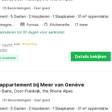
·
(15 Beoordelingen)
Zeer goed
ment
·
5 Gasten
·
2 Huisdieren
·
1 Slaapkamer
·
31 m² oppervlakte
Combimagnetron
Fornuis
Kitchenette
17 meer
 annuleren tot 30 dagen voor aankomst
r nacht
€
122
41% korting
osten
Details bekijken
e available
appartement bij Meer van Genève
s-Bains, Oost-Frankrijk, the Rhone Alpes
·
(31 Beoordelingen)
Zeer goed
ment
·
5 Gasten
·
2 Huisdieren
·
1 Slaapkamer
·
31 m² oppervlakte