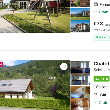
Fornui
Gratis
€
73
pe
+
extra k
Kids zon
Chalet 
24
Saint-Je
4.2 / 5
Chalet
·
Wifi
Gratis