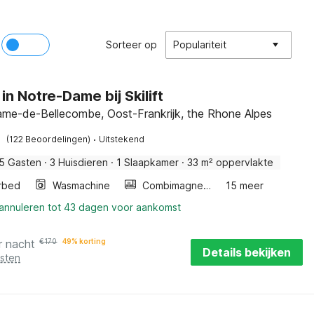
Sorteer op
Populariteit
in Notre-Dame bij Skilift
me-de-Bellecombe, Oost-Frankrijk, the Rhone Alpes
·
(122 Beoordelingen)
Uitstekend
5 Gasten
·
3 Huisdieren
·
1 Slaapkamer
·
33 m² oppervlakte
rbed
Wasmachine
Combimagnetron
15 meer
 annuleren tot 43 dagen voor aankomst
r nacht
€
170
49% korting
Details bekijken
osten