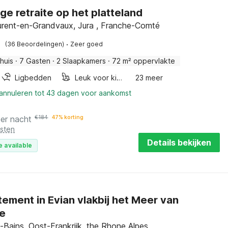
ige retraite op het platteland
Saint-Laurent-en-Grandvaux, Jura , Franche-Comté
·
(36 Beoordelingen)
Zeer goed
huis
·
7 Gasten
·
2 Slaapkamers
·
72 m² oppervlakte
Ligbedden
Leuk voor kinderen
23 meer
 annuleren tot 43 dagen voor aankomst
per nacht
€
184
47% korting
osten
Details bekijken
e available
ement in Evian vlakbij het Meer van
e
s-Bains, Oost-Frankrijk, the Rhone Alpes