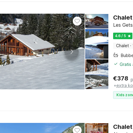
Chalet
Les Gets
4.6 / 5
Chalet
·
Bubb
Gratis
€
378
+
extra k
Kids zon
Chalet