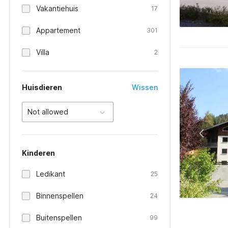
Vakantiehuis
17
Appartement
301
Villa
2
Huisdieren
Wissen
Not allowed
Kinderen
Ledikant
25
Binnenspellen
24
Buitenspellen
99