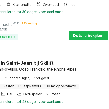
s
Kitchenette
Zwembad
18 meer
 annuleren tot 30 dagen voor aankomst
r nacht
€
293
75% korting
osten
Details bekijken
e available
in Saint-Jean bij Skilift
an-d'Aulps, Oost-Frankrijk, the Rhone Alpes
·
(62 Beoordelingen)
Zeer goed
8 Gasten
·
4 Slaapkamers
·
100 m² oppervlakte
Hal
Dvd-speler
25 meer
 annuleren tot 43 dagen voor aankomst