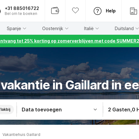
+31 885016722
Help
Bel om te boeken
Spanje
Oostenrijk
Italië
Duitsland
ntvang tot 25% korting op zomerverblijven met code SUMMER
akantie in Gaillard in e
Data toevoegen
2 Gasten
,
0 
lakbij
Vakantiehuis Gaillard