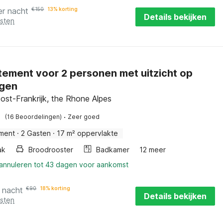
er nacht
€
150
13% korting
Details bekijken
osten
ement voor 2 personen met uitzicht op
rgen
Oost-Frankrijk, the Rhone Alpes
·
(16 Beoordelingen)
Zeer goed
ment
·
2 Gasten
·
17 m² oppervlakte
ak
Broodrooster
Badkamer
12 meer
 annuleren tot 43 dagen voor aankomst
 nacht
€
90
18% korting
Details bekijken
osten