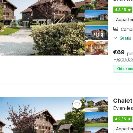
4.3 / 5
Apparte
Gratis
€
69
pe
+
extra k
Kids zon
Chalet
Évian-le
4.2 / 5
Apparte