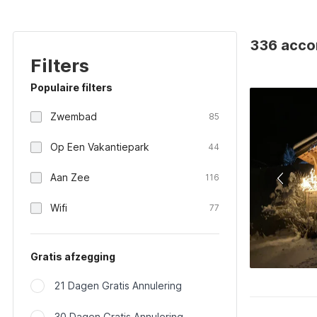
336 accom
Filters
Populaire filters
Zwembad
85
Op Een Vakantiepark
44
Aan Zee
116
Wifi
77
Gratis afzegging
21 Dagen Gratis Annulering
30 Dagen Gratis Annulering