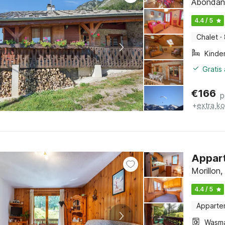
Abondanc
4.4 / 5
Chalet
·
Kinde
Gratis
€
166
p
+
extra k
Appart
Morillon,
4.4 / 5
Apparte
Wasm