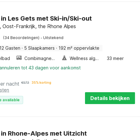
 in Les Gets met Ski-in/Ski-out
, Oost-Frankrijk, the Rhone Alpes
·
(34 Beoordelingen)
Uitstekend
12 Gasten
·
5 Slaapkamers
·
192 m² oppervlakte
elbad
Combimagnetron
Wellness algemeen
33 meer
 annuleren tot 43 dagen voor aankomst
per nacht
€
573
35% korting
osten
Details bekijken
e available
 in Rhone-Alpes met Uitzicht