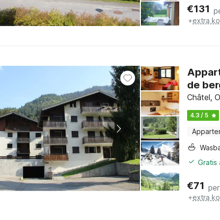
€
131
p
+
extra k
Appart
de be
Châtel, 
4.3 / 5
Apparte
Wasb
Gratis
€
71
per
+
extra k