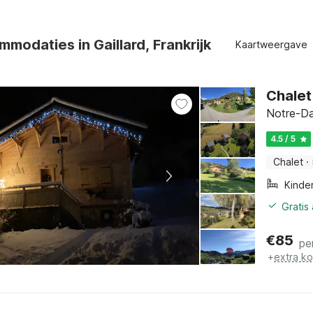
modaties in Gaillard, Frankrijk
Kaartweergave
Chalet 
Notre-Da
4.5 / 5
Chalet
·
Kinde
Gratis
€
85
pe
+
extra k