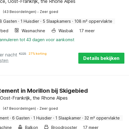
e, Oost-Frankrijk, the Rhone Alpes
·
(43 Beoordelingen)
Zeer goed
8 Gasten
·
1 Huisdier
·
5 Slaapkamers
·
108 m² oppervlakte
rbed
Wasmachine
Wasbak
17 meer
 annuleren tot 43 dagen voor aankomst
er nacht
€
225
27% korting
Details bekijken
osten
ement in Morillon bij Skigebied
 Oost-Frankrijk, the Rhone Alpes
·
(47 Beoordelingen)
Zeer goed
ment
·
6 Gasten
·
1 Huisdier
·
1 Slaapkamer
·
32 m² oppervlakte
achine
Balkon
Broodrooster
17 meer