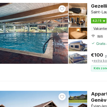
Gezell
4.2 / 5
Vakantie
Wifi
Gratis
€
100
+
extra k
Kids zon
Appart
Genèv
Évian-le