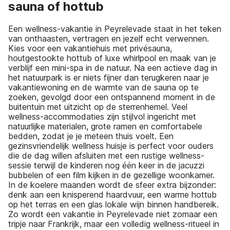
sauna of hottub
Een wellness-vakantie in Peyrelevade staat in het teken
van onthaasten, vertragen en jezelf echt verwennen.
Kies voor een vakantiehuis met privésauna,
houtgestookte hottub of luxe whirlpool en maak van je
verblijf een mini-spa in de natuur. Na een actieve dag in
het natuurpark is er niets fijner dan terugkeren naar je
vakantiewoning en de warmte van de sauna op te
zoeken, gevolgd door een ontspannend moment in de
buitentuin met uitzicht op de sterrenhemel. Veel
wellness-accommodaties zijn stijlvol ingericht met
natuurlijke materialen, grote ramen en comfortabele
bedden, zodat je je meteen thuis voelt. Een
gezinsvriendelijk wellness huisje is perfect voor ouders
die de dag willen afsluiten met een rustige wellness-
sessie terwijl de kinderen nog één keer in de jacuzzi
bubbelen of een film kijken in de gezellige woonkamer.
In de koelere maanden wordt de sfeer extra bijzonder:
denk aan een knisperend haardvuur, een warme hottub
op het terras en een glas lokale wijn binnen handbereik.
Zo wordt een vakantie in Peyrelevade niet zomaar een
tripje naar Frankrijk, maar een volledig wellness-ritueel in