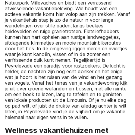
Natuurpark Millevaches en biedt een verrassend
afwisselende vakantiebeleving. Wie houdt van een
actieve vakantie komt hier volop aan zijn trekken. Vanaf
je vakantiehuis stap je zo de natuur in voor lange
wandelingen over stille paden, langs beekjes,
heidevelden en ruige granietrotsen. Fietsliefhebbers
kunnen hun hart ophalen aan rustige landweggetjes,
uitdagende klimmetjes en mooie mountainbikeroutes
door het bos. In de omgeving liggen meren en riviertjes
waar je kunt kanoën, vissen of in de zomer een
verfrissende duik kunt nemen. Tegelijkertijd is
Peyrelevade een paradijs voor rustzoekers. De lucht is
helder, de nachten zijn nog echt donker en het enige
wat je hoort is het ruisen van de wind en het gezang
van vogels. Vanaf het terras van je vakantiewoning kijk
je uit over groene weilanden en bossen, met alle ruimte
om een boek te lezen, lang te tafelen en te genieten
van lokale producten uit de Limousin. Of je nu elke dag
op pad wilt, of juist de drukte van alledag achter je wilt
laten, in Peyrelevade vind je de vrijheid om je vakantie
helemaal naar eigen wens in te vullen.
Wellness vakantiehuizen met