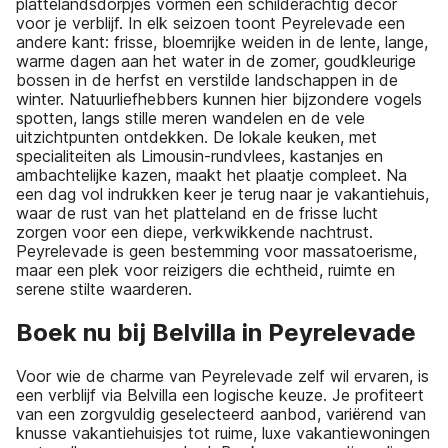
plattelandsdorpjes vormen een schilderachtig decor
voor je verblijf. In elk seizoen toont Peyrelevade een
andere kant: frisse, bloemrijke weiden in de lente, lange,
warme dagen aan het water in de zomer, goudkleurige
bossen in de herfst en verstilde landschappen in de
winter. Natuurliefhebbers kunnen hier bijzondere vogels
spotten, langs stille meren wandelen en de vele
uitzichtpunten ontdekken. De lokale keuken, met
specialiteiten als Limousin-rundvlees, kastanjes en
ambachtelijke kazen, maakt het plaatje compleet. Na
een dag vol indrukken keer je terug naar je vakantiehuis,
waar de rust van het platteland en de frisse lucht
zorgen voor een diepe, verkwikkende nachtrust.
Peyrelevade is geen bestemming voor massatoerisme,
maar een plek voor reizigers die echtheid, ruimte en
serene stilte waarderen.
Boek nu bij Belvilla in Peyrelevade
Voor wie de charme van Peyrelevade zelf wil ervaren, is
een verblijf via Belvilla een logische keuze. Je profiteert
van een zorgvuldig geselecteerd aanbod, variërend van
knusse vakantiehuisjes tot ruime, luxe vakantiewoningen