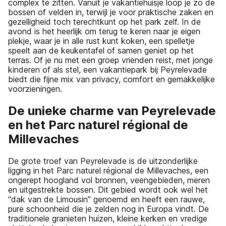
complex te zitten. Vanuit je vakantiehuisje loop je zo de
bossen of velden in, terwijl je voor praktische zaken en
gezelligheid toch terechtkunt op het park zelf. In de
avond is het heerlijk om terug te keren naar je eigen
plekje, waar je in alle rust kunt koken, een spelletje
speelt aan de keukentafel of samen geniet op het
terras. Of je nu met een groep vrienden reist, met jonge
kinderen of als stel, een vakantiepark bij Peyrelevade
biedt die fijne mix van privacy, comfort en gemakkelijke
voorzieningen.
De unieke charme van Peyrelevade
en het Parc naturel régional de
Millevaches
De grote troef van Peyrelevade is de uitzonderlijke
ligging in het Parc naturel régional de Millevaches, een
ongerept hoogland vol bronnen, veengebieden, meren
en uitgestrekte bossen. Dit gebied wordt ook wel het
“dak van de Limousin” genoemd en heeft een rauwe,
pure schoonheid die je zelden nog in Europa vindt. De
traditionele granieten huizen, kleine kerken en vredige