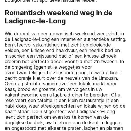
Romantisch weekend weg in de
Ladignac-le-Long
Wie droomt van een romantisch weekend weg, vindt in
de Ladignac-le-Long een intieme en authentieke setting.
Een sfeervol vakantiehuis met zicht op glooiende
velden, een knisperend haardvuur, een heerlijk bed en
misschien een vrijstaand bad of een knusse zithoek
creëren het perfecte decor voor tijd met z’n tweeën. In
de omgeving liggen stille weggetjes voor
avondwandelingen bij zonsondergang, terwijl de lucht
zacht oranje kleurt over de heuvels van de Limousin.
Overdag struint u samen over een lokale markt voor
kaas, brood en groente, om vervolgens in uw
vakantiewoning een uitgebreid diner te bereiden. Of u
reserveert een tafeltje in een klein restaurantje in een
nabij dorp, waar streekgerechten en lokale wijnen op de
kaart staan. De rustige sfeer van Ladignac-le-Long
leent zich perfect om even los te komen van de
dagelijkse hectiek, uw telefoon aan de kant te leggen
en ongestoord met elkaar te praten, lachen en plannen