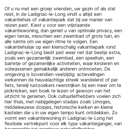
Of u nu met een groep vrienden, uw gezin of als stel
reist, in de Ladignac-le-Long vindt u altijd een
vakantiehuis of vakantiepark dat bij uw manier van
reizen past. Kiest u voor een vrijstaande
vakantiewoning, dan geniet u van optimale privacy, een
eigen terras, misschien een zwembad of grote tuin, en
alle ruimte om uw eigen ritme te volgen. Een
vakantiehuisje op een kleinschalig vakantiepark rond
Ladignac-le-Long biedt juist weer net dat beetje extra,
zoals een gezamenlijk zwembad, een speeltuin, een
barretje of gezamenlijke activiteiten, waar kinderen en
volwassenen gemakkelijk anderen ontmoeten. De
omgeving is bovendien veelzijdig: actievelingen
verkennen de heuvelachtige streek wandelend of per
fiets, terwijl rustzoekers neerstrijken bij een meer om te
picknicken, een boek te lezen of gewoon van het
uitzicht te genieten. Ook cultuurliefhebbers voelen zich
hier thuis, met nabijgelegen stadjes zoals Limoges,
middeleeuwse dorpjes, historische kerken en kleine
kastelen die u in uw eigen tempo kunt ontdekken. Zo
vormt een vakantiewoning in Ladignac-le-Long het
flexibele vertrekpunt voor elk type vakantieganger, van
bourgondiër tot sportieve natuurliefhebber.