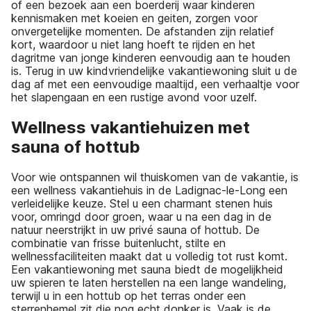
of een bezoek aan een boerderij waar kinderen
kennismaken met koeien en geiten, zorgen voor
onvergetelijke momenten. De afstanden zijn relatief
kort, waardoor u niet lang hoeft te rijden en het
dagritme van jonge kinderen eenvoudig aan te houden
is. Terug in uw kindvriendelijke vakantiewoning sluit u de
dag af met een eenvoudige maaltijd, een verhaaltje voor
het slapengaan en een rustige avond voor uzelf.
Wellness vakantiehuizen met
sauna of hottub
Voor wie ontspannen wil thuiskomen van de vakantie, is
een wellness vakantiehuis in de Ladignac-le-Long een
verleidelijke keuze. Stel u een charmant stenen huis
voor, omringd door groen, waar u na een dag in de
natuur neerstrijkt in uw privé sauna of hottub. De
combinatie van frisse buitenlucht, stilte en
wellnessfaciliteiten maakt dat u volledig tot rust komt.
Een vakantiewoning met sauna biedt de mogelijkheid
uw spieren te laten herstellen na een lange wandeling,
terwijl u in een hottub op het terras onder een
sterrenhemel zit die nog echt donker is. Vaak is de