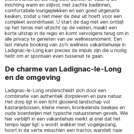
inrichting warm en stijlvol, met zachte badlinnen,
comfortabele loungeplekken en een goed uitgeruste
keuken, zodat u niet meer de deur uit hoeft voor een
compleet avondritueel. U start de dag met een ontbijt
op het terras met uitzicht op de velden, maakt een
korte uitstap in de regio en komt vervolgens terug om in
alle privacy te genieten van uw wellnessmoment. Een
last minute booking van zo’n wellness vakantiehuisje in
Ladignac-le-Long kan precies de impuls zijn die u nodig
hebt om er spontaan even tussenuit te gaan.
De charme van Ladignac-le-Long
en de omgeving
Ladignac-le-Long onderscheidt zich door een
combinatie van authentiek dorpsleven en pure natuur.
Het dorp ligt in een licht glooiend landschap vol
kastanjebossen, kleine meren, kronkelende beekjes en
oude boerderijen met typische natuurstenen gevels. Wie
hier verblijft in een vakantiehuis merkt al snel dat het
tempo lager ligt: u wordt wakker met vogelgezang,
hoort in de verte misschien een tractor, wandelt naar