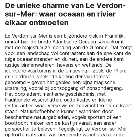
De unieke charme van Le Verdon-
sur-Mer: waar oceaan en rivier
elkaar ontmoeten
Le Verdon-sur-Mer is een bijzondere plek in Frankrijk,
omdat hier de brede Atlantische Oceaan samenkomt
met de majestueuze monding van de Gironde. Dat zorgt
voor een landschap vol contrasten: aan de ene kant de
ruige oceaanstranden en duinen, aan de andere kant
rustige binnenwateren, havens en wetlands. De
iconische vuurtorens in de omgeving – zoals de Phare
de Cordouan, vaak “de koning der vuurtorens”
genoemd – geven het gebied een bijna magische
uitstraling, vooral bij zonsopgang of zonsondergang.
Het dorp ademt maritieme geschiedenis, met
traditionele vissershutten, oude kades en kleine
restaurantjes waar verse vis en zeevruchten op de kaart
staan. Natuurliefhebbers kunnen wandelen door
beschermde natuurgebieden, vogels spotten of een
boottocht maken om de kustlijn vanuit een ander
perspectief te beleven. Tegelijk ligt Le Verdon-sur-Mer
op korte rijafstand van beroemde wijnchâteaux in de