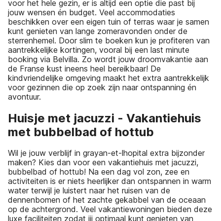
voor het hele gezin, er is altijd een optie die past bij
jouw wensen én budget. Veel accommodaties
beschikken over een eigen tuin of terras waar je samen
kunt genieten van lange zomeravonden onder de
sterrenhemel. Door slim te boeken kun je profiteren van
aantrekkelijke kortingen, vooral bij een last minute
booking via Belvilla. Zo wordt jouw droomvakantie aan
de Franse kust ineens heel bereikbaar! De
kindvriendelijke omgeving maakt het extra aantrekkelijk
voor gezinnen die op zoek zijn naar ontspanning én
avontuur.
Huisje met jacuzzi - Vakantiehuis
met bubbelbad of hottub
Wil je jouw verblijf in grayan-et-lhopital extra bijzonder
maken? Kies dan voor een vakantiehuis met jacuzzi,
bubbelbad of hottub! Na een dag vol zon, zee en
activiteiten is er niets heerlijker dan ontspannen in warm
water terwijl je luistert naar het ruisen van de
dennenbomen of het zachte gekabbel van de oceaan
op de achtergrond. Veel vakantiewoningen bieden deze
luxe faciliteiten zodat jij optimaal kunt genieten van