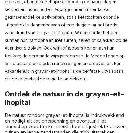
proeven, of ontdek het rijke erfgoed in de nabijgelegen
kerkjes en monumenten. Voor gezinnen zijn er tal van
gezinsvriendelijke activiteiten, zoals fietstochten door de
uitgestrekte dennenbossen of een dagje naar het brede
zandstrand van Grayan-et-lhopital. Watersportliefhebbers
kunnen hun hart ophalen met surfen, zeilen of kajakken op de
Atlantische golven. Ook wijnliefhebbers komen aan hun
trekken; de beroemde wijngaarden van de Médoc liggen op
korte afstand en bieden rondleidingen en proeverijen. Een
vakantiehuis in grayan-et-lhopital is de perfecte uitvalsbasis
om deze veelzijdige regio te ontdekken.
Ontdek de natuur in de grayan-et-
lhopital
De natuur rondom grayan-et-lhopital is indrukwekkend
en nodigt uit tot ontspanning én avontuur. Het
landschap wordt gekenmerkt door uitgestrekte bossen,
duinen en lange zandstranden die zich uitstrekken