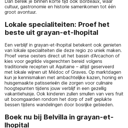
Dan bereik je binnen korte tijd ook Bordeaux, waar
cultuur, gastronomie en historie samenkomen tot één
groot avontuur.
Lokale specialiteiten: Proef het
beste uit grayan-et-lhopital
Een verblijf in grayan-et-lhopital betekent ook genieten
van lokale specialiteiten die deze regio zo uniek maken.
Proef verse oesters direct uit het bassin d’Arcachon of
kies voor gegrilde visgerechten bereid volgens
traditionele recepten uit Aquitaine – altijd geserveerd
met lokale wijnen uit Médoc of Graves. Op marktdagen
kun je kennismaken met ambachtelijke kazen, honing en
huisgemaakte patisserieën die zorgen voor culinaire
hoogtepunten tijdens jouw verblijf in een gezellig
vakantiehuisje. Ook kinderen zullen smullen van vers fruit
uit boomgaarden rondom het dorp of zelf geplukte
bessen tijdens wandelingen door bosrijke gebieden.
Boek nu bij Belvilla in grayan-et-
lhopital