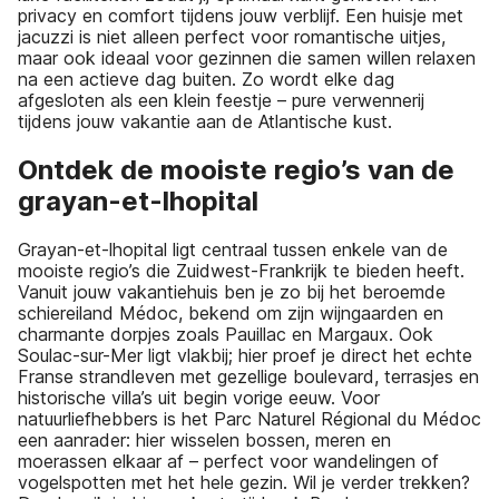
privacy en comfort tijdens jouw verblijf. Een huisje met
jacuzzi is niet alleen perfect voor romantische uitjes,
maar ook ideaal voor gezinnen die samen willen relaxen
na een actieve dag buiten. Zo wordt elke dag
afgesloten als een klein feestje – pure verwennerij
tijdens jouw vakantie aan de Atlantische kust.
Ontdek de mooiste regio’s van de
grayan-et-lhopital
Grayan-et-lhopital ligt centraal tussen enkele van de
mooiste regio’s die Zuidwest-Frankrijk te bieden heeft.
Vanuit jouw vakantiehuis ben je zo bij het beroemde
schiereiland Médoc, bekend om zijn wijngaarden en
charmante dorpjes zoals Pauillac en Margaux. Ook
Soulac-sur-Mer ligt vlakbij; hier proef je direct het echte
Franse strandleven met gezellige boulevard, terrasjes en
historische villa’s uit begin vorige eeuw. Voor
natuurliefhebbers is het Parc Naturel Régional du Médoc
een aanrader: hier wisselen bossen, meren en
moerassen elkaar af – perfect voor wandelingen of
vogelspotten met het hele gezin. Wil je verder trekken?