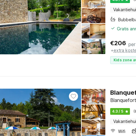
Vakantiehu
Bubbelb
Gratis a
€
206
per
+
extra kost
Kids zone a
Blanquef
Blanquefort
4.3 / 5
(
Vakantiehu
Wifi