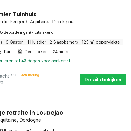
ier Tuinhuis
e-du-Périgord, Aquitaine, Dordogne
·
85 Beoordelingen)
Uitstekend
is
·
6 Gasten
·
1 Huisdier
·
2 Slaapkamers
·
125 m² oppervlakte
Tuin
Dvd-speler
24 meer
nnuleren tot 43 dagen voor aankomst
nacht
€
130
32% korting
Details bekijken
en
e retraite in Loubejac
Aquitaine, Dordogne
·
32 Beoordelingen)
Uitstekend