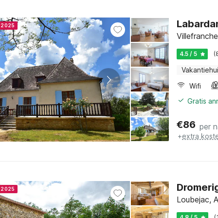
Labardam
r 2025
Villefranch
4.5 / 5
(
Vakantiehu
Wifi
Gratis a
€
86
per 
+
extra kost
Dromerig
r 2025
Loubejac, 
4.8 / 5
(