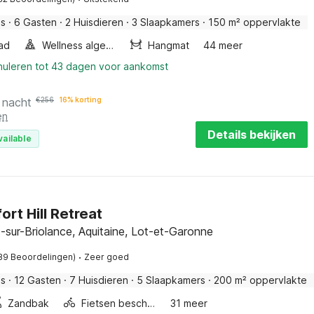
is
·
6 Gasten
·
2 Huisdieren
·
3 Slaapkamers
·
150 m² oppervlakte
ad
Wellness algemeen
Hangmat
44 meer
nnuleren tot 43 dagen voor aankomst
 nacht
€
256
16% korting
en
Details bekijken
vailable
ort Hill Retreat
-sur-Briolance, Aquitaine, Lot-et-Garonne
·
89 Beoordelingen)
Zeer goed
is
·
12 Gasten
·
7 Huisdieren
·
5 Slaapkamers
·
200 m² oppervlakte
Zandbak
Fietsen beschikbaar
31 meer