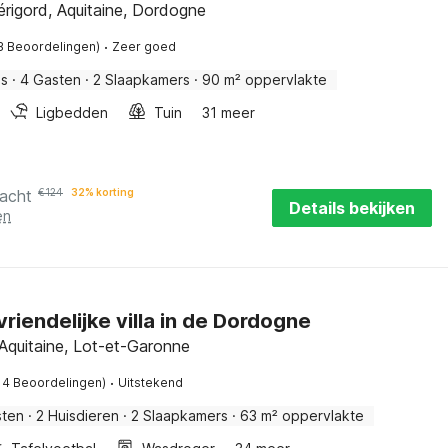
rigord, Aquitaine, Dordogne
·
3 Beoordelingen)
Zeer goed
is
·
4 Gasten
·
2 Slaapkamers
·
90 m² oppervlakte
Ligbedden
Tuin
31 meer
nacht
€
124
32% korting
Details bekijken
en
vriendelijke villa in de Dordogne
Aquitaine, Lot-et-Garonne
·
14 Beoordelingen)
Uitstekend
sten
·
2 Huisdieren
·
2 Slaapkamers
·
63 m² oppervlakte