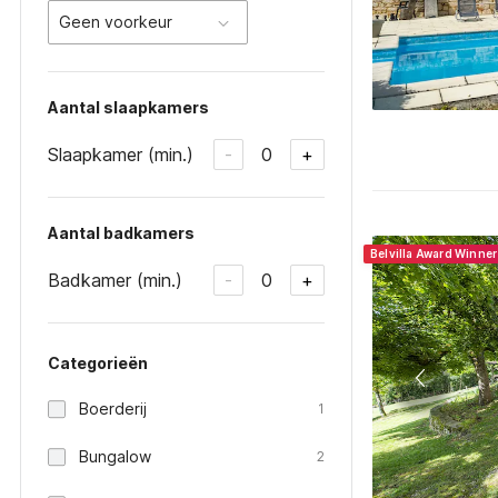
Geen voorkeur
Aantal slaapkamers
Slaapkamer (min.)
0
-
+
Aantal badkamers
Belvilla Award Winne
Badkamer (min.)
0
-
+
Categorieën
Boerderij
1
Bungalow
2