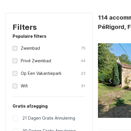
114 accomm
Filters
PéRigord, F
Populaire filters
Zwembad
75
Privé Zwembad
44
Op Een Vakantiepark
23
Wifi
61
Gratis afzegging
21 Dagen Gratis Annulering
30 Dagen Gratis Annulering