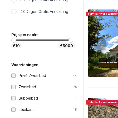
43 Dagen Gratis Annulering
Belvilla Award Winne
Prijs per nacht
€10
€5000
Voorzieningen
Privé Zwembad
44
Zwembad
75
Bubbelbad
1
Belvilla Award Winne
Ledikant
18