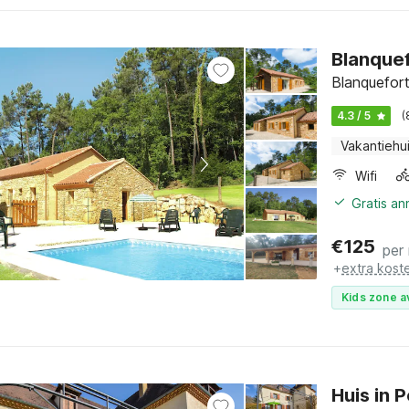
Blanquef
Blanquefort
4.3 / 5
(
Vakantiehu
Wifi
Gratis a
€
125
per
+
extra kost
Kids zone a
Huis in 