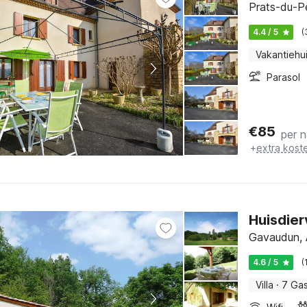
Prats-du-Pé
4.4 / 5
(
Vakantiehu
Parasol
€
85
per 
+
extra kost
Huisdier
Gavaudun, 
4.6 / 5
(
Villa
·
7 Ga