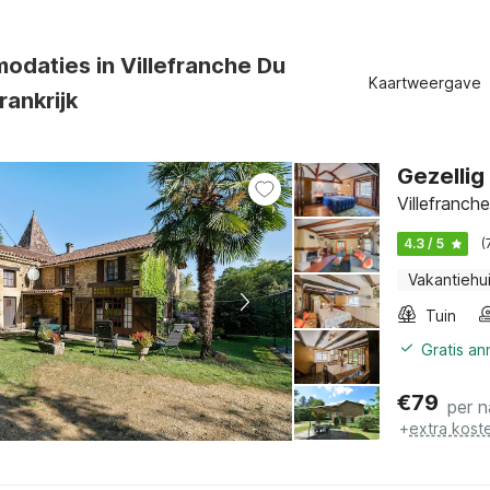
odaties in Villefranche Du
Kaartweergave
rankrijk
Gezellig
Villefranch
4.3 / 5
(
Vakantiehu
Tuin
Gratis an
€
79
per n
+
extra kost