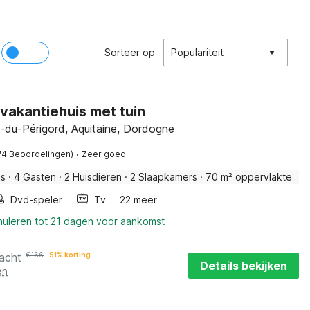
Sorteer op
Populariteit
 vakantiehuis met tuin
e-du-Périgord, Aquitaine, Dordogne
·
74 Beoordelingen)
Zeer goed
is
·
4 Gasten
·
2 Huisdieren
·
2 Slaapkamers
·
70 m² oppervlakte
Dvd-speler
Tv
22 meer
nuleren tot 21 dagen voor aankomst
acht
€
166
51% korting
Details bekijken
en