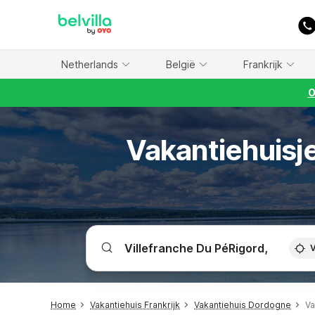
WIZARD MEMBER
Netherlands
België
Frankrijk
O
Vakantiehuisj
V
Home
Vakantiehuis Frankrijk
Vakantiehuis Dordogne
Va