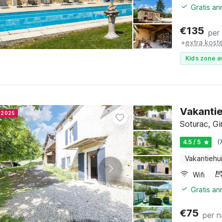
Gratis a
€
135
per
+
extra kost
Kids zone a
Vakanti
r 2025
Soturac, Gi
4.5 / 5
(
Vakantiehu
Wifi
Gratis a
€
75
per n