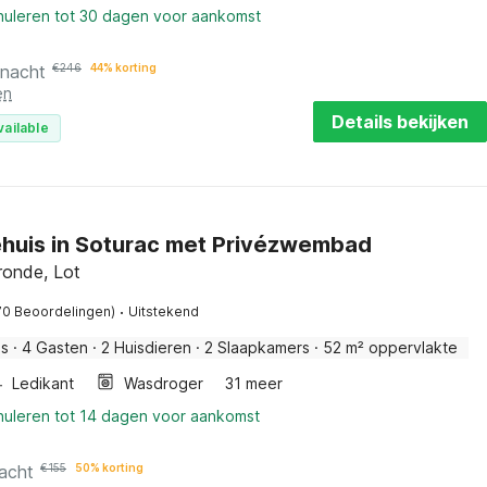
nnuleren tot 30 dagen voor aankomst
 nacht
€
246
44% korting
en
Details bekijken
vailable
ehuis in Soturac met Privézwembad
ronde, Lot
·
70 Beoordelingen)
Uitstekend
is
·
4 Gasten
·
2 Huisdieren
·
2 Slaapkamers
·
52 m² oppervlakte
Ledikant
Wasdroger
31 meer
nnuleren tot 14 dagen voor aankomst
acht
€
155
50% korting