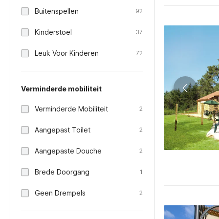
Buitenspellen
92
Kinderstoel
37
Leuk Voor Kinderen
72
Verminderde mobiliteit
Verminderde Mobiliteit
2
Aangepast Toilet
2
Aangepaste Douche
2
Brede Doorgang
1
Geen Drempels
2