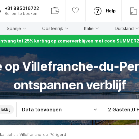
+31 885016722
Help
Bel om te boeken
Spanje
Oostenrijk
Italië
Duitsland
ntvang tot 25% korting op zomerverblijven met code SUMMER
e op Villefranche-du-Per
ontspannen verblijf
Data toevoegen
2 Gasten
,
0 
lakbij
kantiehuis Villefranche-du-Périgord