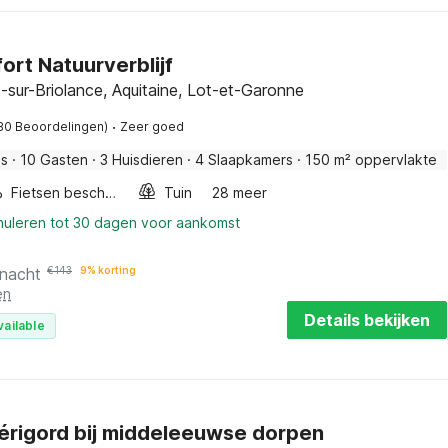
ort Natuurverblijf
-sur-Briolance, Aquitaine, Lot-et-Garonne
·
80 Beoordelingen)
Zeer goed
is
·
10 Gasten
·
3 Huisdieren
·
4 Slaapkamers
·
150 m² oppervlakte
Fietsen beschikbaar
Tuin
28 meer
nnuleren tot 30 dagen voor aankomst
 nacht
€
143
9% korting
en
Details bekijken
vailable
Périgord bij middeleeuwse dorpen