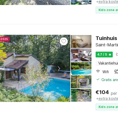
+
extra kost
Kids zone a
Tuinhuis
r 2025
Saint-Marti
4.7 / 5
(
Vakantiehu
Wifi
Gratis a
€
104
per
+
extra kost
Kids zone a