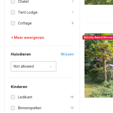
Chalet
1
Tent Lodge
1
Cottage
9
+ Meer weergeven
Belvilla Award Winne
Huisdieren
Wissen
Not allowed
Kinderen
Ledikant
18
Binnenspellen
15