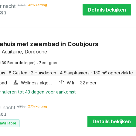
r nacht
€
196
32% korting
Details bekijken
ten
ehuis met zwembad in Coubjours
, Aquitaine, Dordogne
·
(39 Beoordelingen)
Zeer goed
uis
·
8 Gasten
·
2 Huisdieren
·
4 Slaapkamers
·
130 m² oppervlakte
bad
Wellness algemeen
Wifi
32 meer
annuleren tot 43 dagen voor aankomst
r nacht
€
268
27% korting
ten
Details bekijken
available