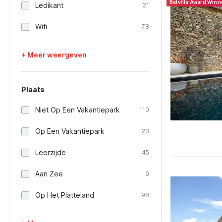
Belvilla Award Win
Ledikant
21
Wifi
78
+ Meer weergeven
Plaats
Niet Op Een Vakantiepark
110
Op Een Vakantiepark
23
Leerzijde
45
Aan Zee
9
Op Het Platteland
98