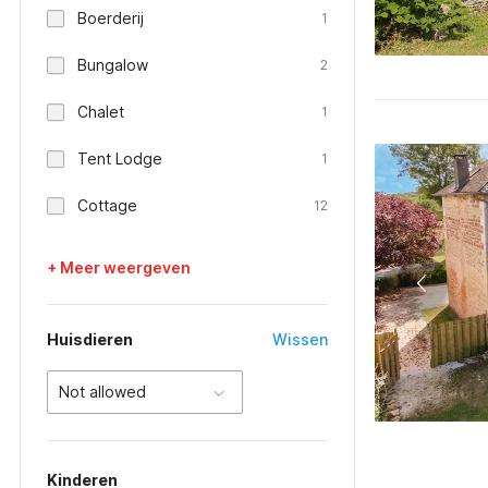
Boerderij
1
Bungalow
2
Chalet
1
Tent Lodge
1
Cottage
12
+ Meer weergeven
Huisdieren
Wissen
Not allowed
Kinderen