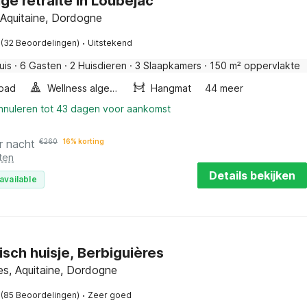
ge retraite in Loubejac
 Aquitaine, Dordogne
·
(32 Beoordelingen)
Uitstekend
uis
·
6 Gasten
·
2 Huisdieren
·
3 Slaapkamers
·
150 m² oppervlakte
bad
Wellness algemeen
Hangmat
44 meer
annuleren tot 43 dagen voor aankomst
r nacht
€
260
16% korting
ten
Details bekijken
available
sch huisje, Berbiguières
es, Aquitaine, Dordogne
·
(85 Beoordelingen)
Zeer goed