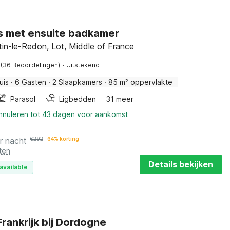
s met ensuite badkamer
tin-le-Redon, Lot, Middle of France
·
(36 Beoordelingen)
Uitstekend
uis
·
6 Gasten
·
2 Slaapkamers
·
85 m² oppervlakte
Parasol
Ligbedden
31 meer
annuleren tot 43 dagen voor aankomst
r nacht
€
292
64% korting
ten
Details bekijken
available
Frankrijk bij Dordogne