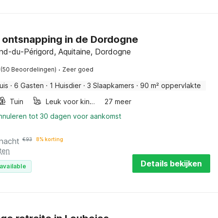
 ontsnapping in de Dordogne
nd-du-Périgord, Aquitaine, Dordogne
·
(50 Beoordelingen)
Zeer goed
uis
·
6 Gasten
·
1 Huisdier
·
3 Slaapkamers
·
90 m² oppervlakte
Tuin
Leuk voor kinderen
27 meer
annuleren tot 30 dagen voor aankomst
 nacht
€
93
8% korting
ten
Details bekijken
available