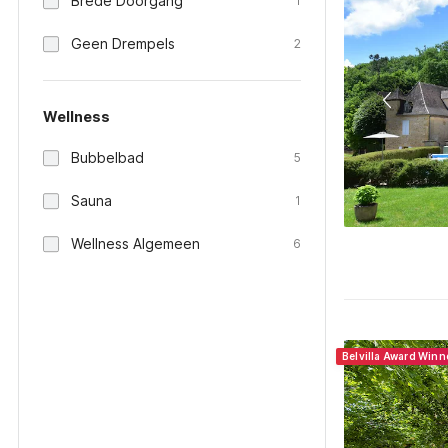
Brede Doorgang
1
Geen Drempels
2
Wellness
Bubbelbad
5
Sauna
1
Wellness Algemeen
6
Belvilla Award Win