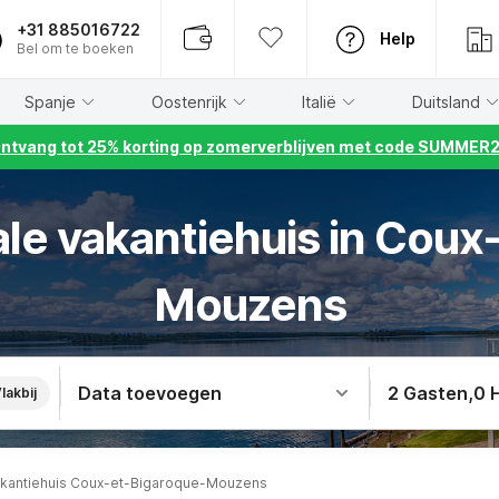
+31 885016722
Help
Bel om te boeken
Spanje
Oostenrijk
Italië
Duitsland
ntvang tot 25% korting op zomerverblijven met code SUMMER
ale vakantiehuis in Coux
Mouzens
Data toevoegen
2 Gasten
,
0 
lakbij
kantiehuis Coux-et-Bigaroque-Mouzens