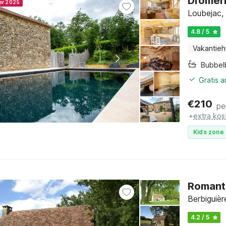
Dromeri
ner 2025
Loubejac,
4.8 / 5
Vakantieh
Bubbel
Gratis 
€
210
pe
+
extra kos
Kids zone 
Romanti
Berbiguièr
4.2 / 5