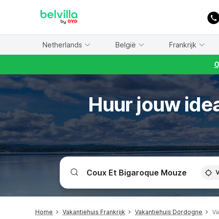
WIZARD MEMBER
Netherlands
België
Frankrijk
O
Huur jouw ide
V
Home
Vakantiehuis Frankrijk
Vakantiehuis Dordogne
Va