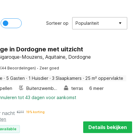
Sorteer op
Populariteit
ge in Dordogne met uitzicht
igaroque-Mouzens, Aquitaine, Dordogne
·
(44 Beoordelingen)
Zeer goed
ge
·
5 Gasten
·
1 Huisdier
·
3 Slaapkamers
·
25 m² oppervlakte
pellen
Buitenzwembad
terras
6 meer
annuleren tot 43 dagen voor aankomst
r nacht
€
211
19% korting
ten
Details bekijken
available