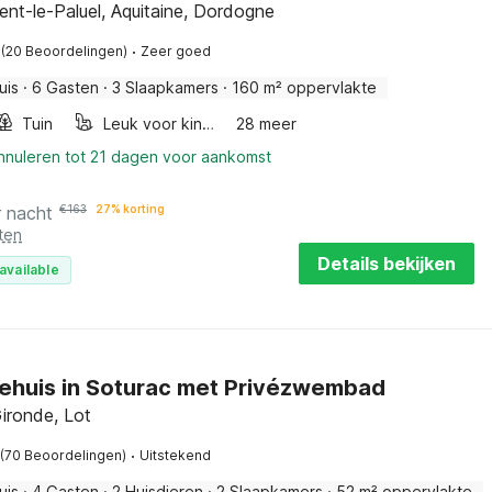
ent-le-Paluel, Aquitaine, Dordogne
·
(20 Beoordelingen)
Zeer goed
uis
·
6 Gasten
·
3 Slaapkamers
·
160 m² oppervlakte
Tuin
Leuk voor kinderen
28 meer
annuleren tot 21 dagen voor aankomst
r nacht
€
163
27% korting
ten
Details bekijken
available
ehuis in Soturac met Privézwembad
ironde, Lot
·
(70 Beoordelingen)
Uitstekend
uis
·
4 Gasten
·
2 Huisdieren
·
2 Slaapkamers
·
52 m² oppervlakte