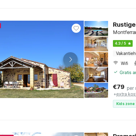
Rustige
Montferra
4.3 / 5
Vakantieh
Wifi
Gratis 
€
79
per
+
extra kos
Kids zone 