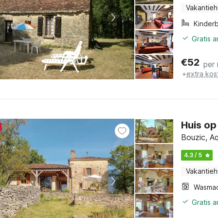
Vakantieh
Kinder
Gratis 
€
52
per
+
extra kos
Huis op
Bouzic, A
4.3 / 5
Vakantieh
Wasmac
Gratis 