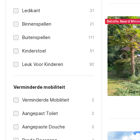
Ledikant
21
Belvilla Award Win
Binnenspellen
21
Buitenspellen
111
Kinderstoel
51
Leuk Voor Kinderen
92
Verminderde mobiliteit
Verminderde Mobiliteit
2
Aangepast Toilet
2
Aangepaste Douche
2