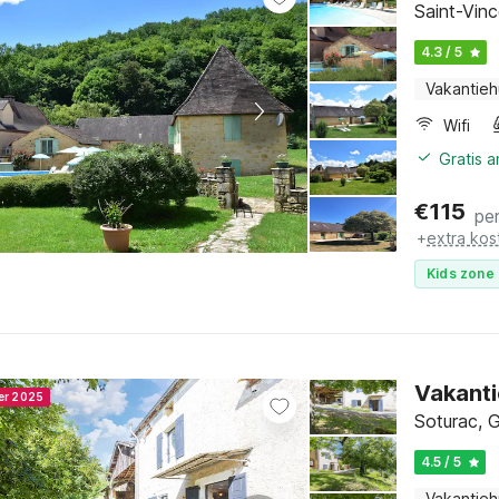
Saint-Vinc
4.3 / 5
Vakantieh
Wifi
Gratis 
€
115
pe
+
extra kos
Kids zone 
Vakanti
ner 2025
Soturac, G
4.5 / 5
Vakantieh