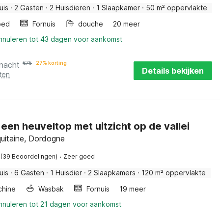
uis
·
2 Gasten
·
2 Huisdieren
·
1 Slaapkamer
·
50 m² oppervlakte
bed
Fornuis
douche
20 meer
annuleren tot 43 dagen voor aankomst
 nacht
€
75
27% korting
Details bekijken
ten
 een heuveltop met uitzicht op de vallei
quitaine, Dordogne
·
(39 Beoordelingen)
Zeer goed
uis
·
6 Gasten
·
1 Huisdier
·
2 Slaapkamers
·
120 m² oppervlakte
hine
Wasbak
Fornuis
19 meer
annuleren tot 21 dagen voor aankomst