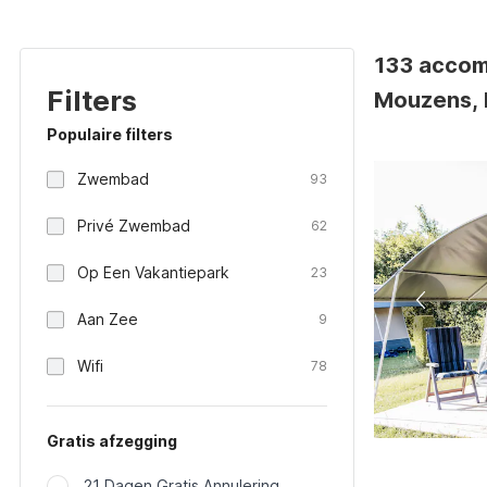
133 accom
Filters
Mouzens, F
Populaire filters
Zwembad
93
Privé Zwembad
62
Op Een Vakantiepark
23
Aan Zee
9
Wifi
78
Gratis afzegging
21 Dagen Gratis Annulering