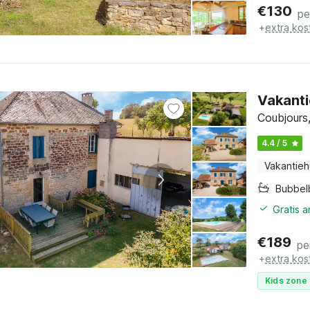
€
130
pe
+
extra kos
Vakanti
Coubjours
4.4 / 5
Vakantieh
Bubbel
Gratis 
€
189
pe
+
extra kos
Kids zone 