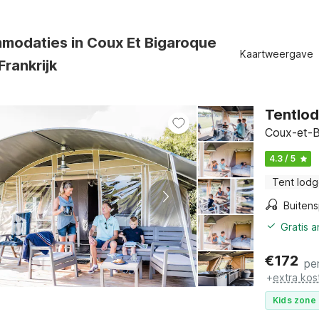
modaties in Coux Et Bigaroque
Kaartweergave
rankrijk
Tentlod
Coux-et-B
4.3 / 5
Tent lod
Buitens
Gratis 
€
172
pe
+
extra kos
Kids zone 