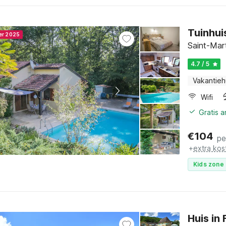
Tuinhui
ner 2025
Saint-Mar
4.7 / 5
Vakantieh
Wifi
Gratis 
€
104
pe
+
extra kos
Kids zone 
Huis in 