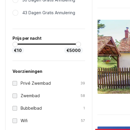
43 Dagen Gratis Annulering
Prijs per nacht
€10
€5000
Voorzieningen
Privé Zwembad
39
Zwembad
58
Bubbelbad
1
Wifi
57