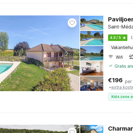
Paviljoe
Saint-Méda
4.3 / 5
(
Vakantiehu
Wifi
Gratis a
€
196
per
+
extra kost
Kids zone a
Charman