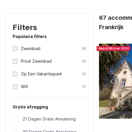
67 accommo
Filters
Frankrijk
Populaire filters
Zwembad
58
Award Winner 2024
Privé Zwembad
39
Op Een Vakantiepark
20
Wifi
57
Gratis afzegging
21 Dagen Gratis Annulering
30 Dagen Gratis Annulering