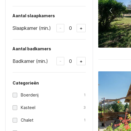
Aantal slaapkamers
Slaapkamer (min.)
0
-
+
Aantal badkamers
Badkamer (min.)
0
-
+
Categorieën
Boerderij
1
Kasteel
3
Chalet
1