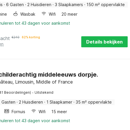
is
·
6 Gasten
·
2 Huisdieren
·
3 Slaapkamers
·
150 m² oppervlakte
ine
Wasbak
Wifi
20 meer
nnuleren tot 43 dagen voor aankomst
nacht
€
240
62% korting
Details bekijken
en
schilderachtig middeleeuws dorpje.
âteau, Limousin, Middle of France
·
41 Beoordelingen)
Uitstekend
2 Gasten
·
2 Huisdieren
·
1 Slaapkamer
·
35 m² oppervlakte
Fornuis
Wifi
15 meer
nnuleren tot 43 dagen voor aankomst