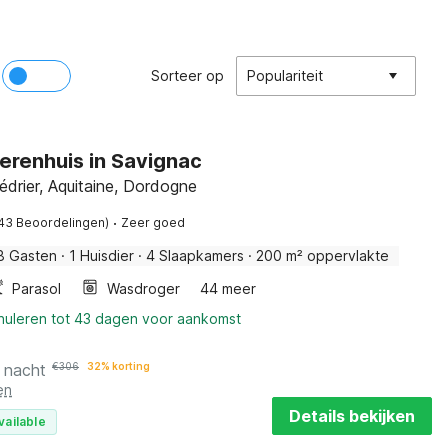
Sorteer op
Populariteit
 herenhuis in Savignac
drier, Aquitaine, Dordogne
·
43 Beoordelingen)
Zeer goed
8 Gasten
·
1 Huisdier
·
4 Slaapkamers
·
200 m² oppervlakte
Parasol
Wasdroger
44 meer
nnuleren tot 43 dagen voor aankomst
 nacht
€
306
32% korting
en
Details bekijken
vailable