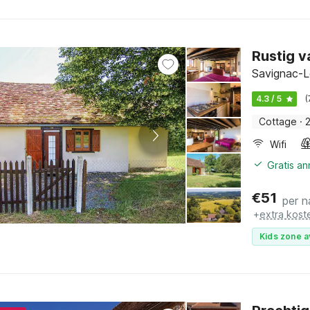
Rustig v
Savignac-Lé
4.3 / 5
(
Cottage
·
Wifi
Gratis a
€
51
per n
+
extra kost
Kids zone a