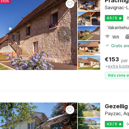
Prachtig
r 2025
Savignac-Lé
4.5 / 5
(
Vakantiehu
Wifi
Gratis a
€
153
per
+
extra kost
Kids zone a
Gezellig
Payzac, Aq
4.5 / 5
(