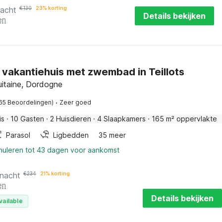
nacht
€
130
23% korting
Details bekijken
en
 vakantiehuis met zwembad in Teillots
quitaine, Dordogne
·
65 Beoordelingen)
Zeer goed
is
·
10 Gasten
·
2 Huisdieren
·
4 Slaapkamers
·
165 m² oppervlakte
Parasol
Ligbedden
35 meer
nnuleren tot 43 dagen voor aankomst
 nacht
€
234
21% korting
en
Details bekijken
vailable