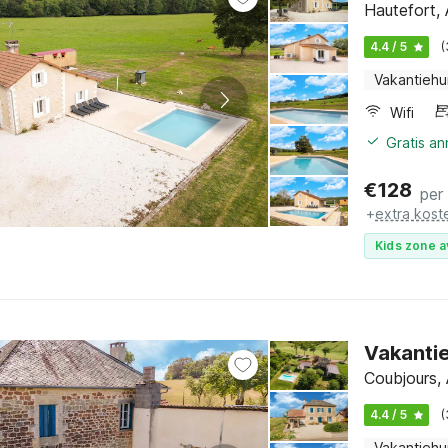
Hautefort,
4.4 / 5
(
Vakantiehu
Wifi
Gratis a
€
128
per
+
extra kost
Kids zone a
Vakanti
Coubjours,
4.4 / 5
(
Vakantiehu