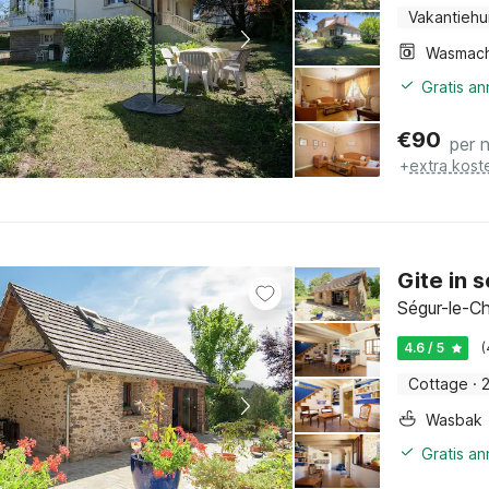
Vakantiehu
Wasmach
Gratis a
€
90
per 
+
extra kost
Gite in 
Ségur-le-Ch
4.6 / 5
(
Cottage
·
Wasbak
Gratis a