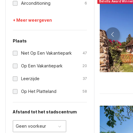
Belvilla Award Winne
Airconditioning
6
+ Meer weergeven
Plaats
Niet Op Een Vakantiepark
47
Op Een Vakantiepark
20
Leerzijde
37
Op Het Platteland
58
Afstand tot het stadscentrum
Geen voorkeur