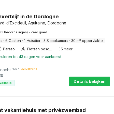
nverblijf in de Dordogne
rd-d'Excideuil, Aquitaine, Dordogne
·
33 Beoordelingen)
Zeer goed
is
·
6 Gasten
·
1 Huisdier
·
3 Slaapkamers
·
30 m² oppervlakte
Parasol
Fietsen beschikbaar
35 meer
nnuleren tot 43 dagen voor aankomst
 nacht
€
297
32% korting
en
Details bekijken
vailable
t vakantiehuis met privézwembad