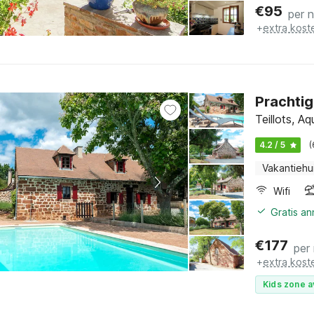
€
95
per 
+
extra kost
Prachtig
Teillots, A
4.2 / 5
(
Vakantiehu
Wifi
Gratis a
€
177
per
+
extra kost
Kids zone a