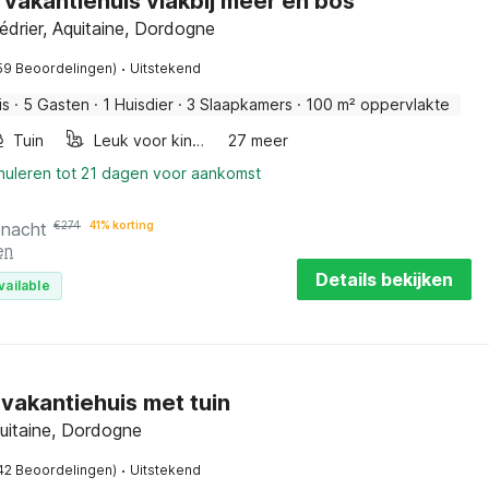
 vakantiehuis vlakbij meer en bos
drier, Aquitaine, Dordogne
·
59 Beoordelingen)
Uitstekend
is
·
5 Gasten
·
1 Huisdier
·
3 Slaapkamers
·
100 m² oppervlakte
Tuin
Leuk voor kinderen
27 meer
nnuleren tot 21 dagen voor aankomst
 nacht
€
274
41% korting
en
Details bekijken
vailable
 vakantiehuis met tuin
uitaine, Dordogne
·
42 Beoordelingen)
Uitstekend