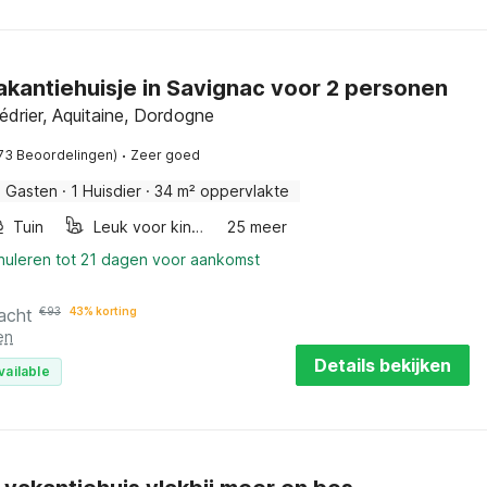
akantiehuisje in Savignac voor 2 personen
drier, Aquitaine, Dordogne
·
73 Beoordelingen)
Zeer goed
2 Gasten
·
1 Huisdier
·
34 m² oppervlakte
Tuin
Leuk voor kinderen
25 meer
nnuleren tot 21 dagen voor aankomst
acht
€
93
43% korting
en
Details bekijken
vailable