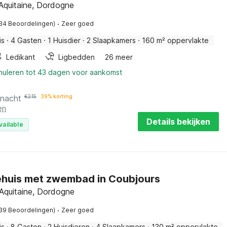
 Aquitaine, Dordogne
·
34 Beoordelingen)
Zeer goed
is
·
4 Gasten
·
1 Huisdier
·
2 Slaapkamers
·
160 m² oppervlakte
Ledikant
Ligbedden
26 meer
nnuleren tot 43 dagen voor aankomst
 nacht
€
215
39% korting
en
Details bekijken
vailable
ehuis met zwembad in Coubjours
 Aquitaine, Dordogne
·
39 Beoordelingen)
Zeer goed
is
·
8 Gasten
·
2 Huisdieren
·
4 Slaapkamers
·
130 m² oppervlakte