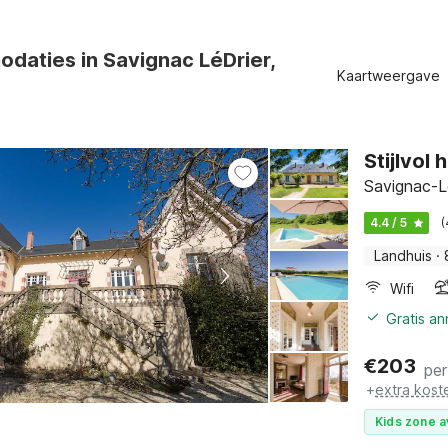
daties in Savignac LéDrier,
Kaartweergave
Stijlvol
Savignac-Lé
4.4 / 5
(
Landhuis
·
Wifi
Gratis a
€
203
per
+
extra kost
Kids zone a