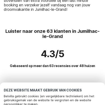
bovendien van extra voordeel bij een last minute
booking en verzeker jezelf vandaag nog van jouw
droomvakantie in Jumilhac-le-Grand!
Luister naar onze 63 klanten in Jumilhac-
le-Grand
4.3/5
Gebaseerd op meer dan 63 recensies over 48 huizen
Meest populaire bestemmingen voor
vakantie
DEZE WEBSITE MAAKT GEBRUIK VAN COOKIES
Belvilla gebruikt cookies (en vergelijkbare technieken) om het
Top steden met top voorzieningen voor vakantie
gebruiksgemak van de website te vergroten en de website
persoonlijker te maken.