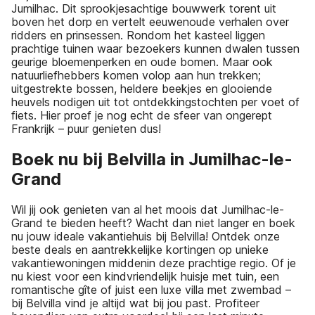
Jumilhac. Dit sprookjesachtige bouwwerk torent uit
boven het dorp en vertelt eeuwenoude verhalen over
ridders en prinsessen. Rondom het kasteel liggen
prachtige tuinen waar bezoekers kunnen dwalen tussen
geurige bloemenperken en oude bomen. Maar ook
natuurliefhebbers komen volop aan hun trekken;
uitgestrekte bossen, heldere beekjes en glooiende
heuvels nodigen uit tot ontdekkingstochten per voet of
fiets. Hier proef je nog echt de sfeer van ongerept
Frankrijk – puur genieten dus!
Boek nu bij Belvilla in Jumilhac-le-
Grand
Wil jij ook genieten van al het moois dat Jumilhac-le-
Grand te bieden heeft? Wacht dan niet langer en boek
nu jouw ideale vakantiehuis bij Belvilla! Ontdek onze
beste deals en aantrekkelijke kortingen op unieke
vakantiewoningen middenin deze prachtige regio. Of je
nu kiest voor een kindvriendelijk huisje met tuin, een
romantische gîte of juist een luxe villa met zwembad –
bij Belvilla vind je altijd wat bij jou past. Profiteer