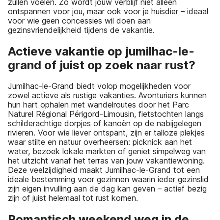
zullen voelen. Zo wordt jouw verblijf niet alleen
ontspannen voor jou, maar ook voor je huisdier – ideaal
voor wie geen concessies wil doen aan
gezinsvriendelijkheid tijdens de vakantie.
Actieve vakantie op jumilhac-le-
grand of juist op zoek naar rust?
Jumilhac-le-Grand biedt volop mogelijkheden voor
zowel actieve als rustige vakanties. Avonturiers kunnen
hun hart ophalen met wandelroutes door het Parc
Naturel Régional Périgord-Limousin, fietstochten langs
schilderachtige dorpjes of kanoën op de nabijgelegen
rivieren. Voor wie liever ontspant, zijn er talloze plekjes
waar stilte en natuur overheersen: picknick aan het
water, bezoek lokale markten of geniet simpelweg van
het uitzicht vanaf het terras van jouw vakantiewoning.
Deze veelzijdigheid maakt Jumilhac-le-Grand tot een
ideale bestemming voor gezinnen waarin ieder gezinslid
zijn eigen invulling aan de dag kan geven – actief bezig
zijn of juist helemaal tot rust komen.
Romantisch weekend weg in de