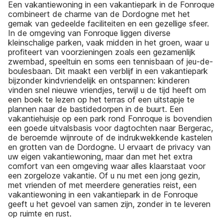
Een vakantiewoning in een vakantiepark in de Fonroque
combineert de charme van de Dordogne met het
gemak van gedeelde faciliteiten en een gezellige sfeer.
In de omgeving van Fonroque liggen diverse
kleinschalige parken, vaak midden in het groen, waar u
profiteert van voorzieningen zoals een gezamenlijk
zwembad, speeltuin en soms een tennisbaan of jeu-de-
boulesbaan. Dit maakt een verblijf in een vakantiepark
bijzonder kindvriendelijk en ontspannen: kinderen
vinden snel nieuwe vriendjes, terwijl u de tijd heeft om
een boek te lezen op het terras of een uitstapje te
plannen naar de bastidedorpen in de buurt. Een
vakantiehuisje op een park rond Fonroque is bovendien
een goede uitvalsbasis voor dagtochten naar Bergerac,
de beroemde wijnroute of de indrukwekkende kastelen
en grotten van de Dordogne. U ervaart de privacy van
uw eigen vakantiewoning, maar dan met het extra
comfort van een omgeving waar alles klaarstaat voor
een zorgeloze vakantie. Of u nu met een jong gezin,
met vrienden of met meerdere generaties reist, een
vakantiewoning in een vakantiepark in de Fonroque
geeft u het gevoel van samen zijn, zonder in te leveren
op ruimte en rust.