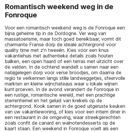
Romantisch weekend weg in de
Fonroque
Voor een romantisch weekend weg is de Fonroque een
bijna geheime tip in de Dordogne. Ver weg van
massatoerisme, maar toch goed bereikbaar, vormt dit
charmante Franse dorp de ideale achtergrond voor
quality time met z’n tweeën. Kies voor een knus
vakantiehuis met authentieke details zoals houten
balken, een open haard of een terras met uitzicht over
de velden. In de ochtend wandelt u samen naar een
nabijgelegen dorp voor verse broodjes, om daarna de
regio te verkennen langs stille landweggetjes, sfeervolle
markten en kleine wijnchateaus waar u lokale wijnen
kunt proeven. In de avond verandert de Fonroque in
een rustige, romantische wereld, met een prachtige
sterrenhemel en het geluid van krekels op de
achtergrond. Kook samen in de goed uitgeruste keuken
van uw vakantiewoning, of kies voor een intiem diner in
een restaurant in de omgeving, waar streekgerechten
zoals confit de canard en walnotendesserts op de
kaart staan. Een weekend in Fonroque voelt als een