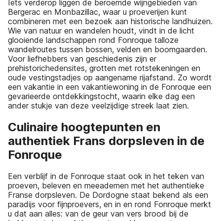
Iets verderop liggen de beroemde wijngebieden van
Bergerac en Monbazillac, waar u proeverijen kunt
combineren met een bezoek aan historische landhuizen.
Wie van natuur en wandelen houdt, vindt in de licht
glooiende landschappen rond Fonroque talloze
wandelroutes tussen bossen, velden en boomgaarden.
Voor liefhebbers van geschiedenis zijn er
prehistorichedensites, grotten met rotstekeningen en
oude vestingstadjes op aangename rijafstand. Zo wordt
een vakantie in een vakantiewoning in de Fonroque een
gevarieerde ontdekkingstocht, waarin elke dag een
ander stukje van deze veelzijdige streek laat zien.
Culinaire hoogtepunten en
authentiek Frans dorpsleven in de
Fonroque
Een verblijf in de Fonroque staat ook in het teken van
proeven, beleven en meeademen met het authentieke
Franse dorpsleven. De Dordogne staat bekend als een
paradijs voor fijnproevers, en in en rond Fonroque merkt
u dat aan alles: van de geur van vers brood bij de