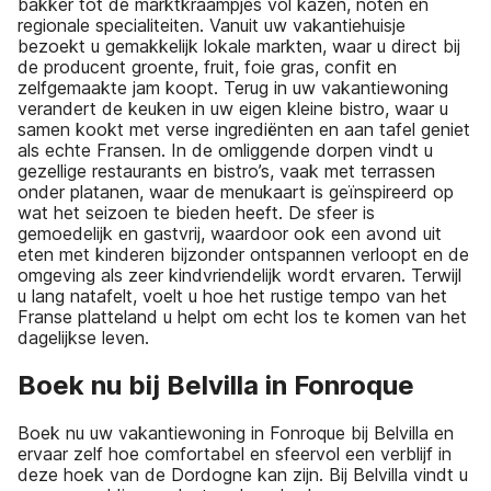
bakker tot de marktkraampjes vol kazen, noten en
regionale specialiteiten. Vanuit uw vakantiehuisje
bezoekt u gemakkelijk lokale markten, waar u direct bij
de producent groente, fruit, foie gras, confit en
zelfgemaakte jam koopt. Terug in uw vakantiewoning
verandert de keuken in uw eigen kleine bistro, waar u
samen kookt met verse ingrediënten en aan tafel geniet
als echte Fransen. In de omliggende dorpen vindt u
gezellige restaurants en bistro’s, vaak met terrassen
onder platanen, waar de menukaart is geïnspireerd op
wat het seizoen te bieden heeft. De sfeer is
gemoedelijk en gastvrij, waardoor ook een avond uit
eten met kinderen bijzonder ontspannen verloopt en de
omgeving als zeer kindvriendelijk wordt ervaren. Terwijl
u lang natafelt, voelt u hoe het rustige tempo van het
Franse platteland u helpt om echt los te komen van het
dagelijkse leven.
Boek nu bij Belvilla in Fonroque
Boek nu uw vakantiewoning in Fonroque bij Belvilla en
ervaar zelf hoe comfortabel en sfeervol een verblijf in
deze hoek van de Dordogne kan zijn. Bij Belvilla vindt u