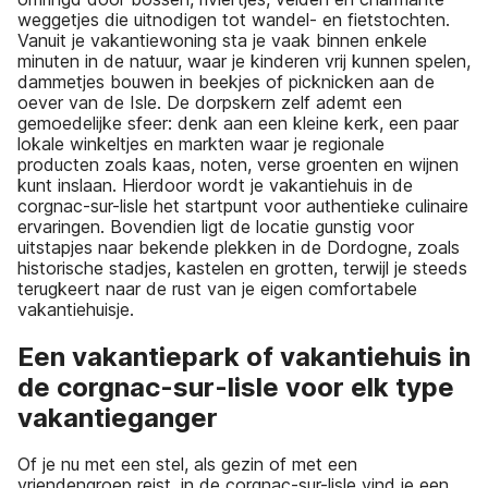
weggetjes die uitnodigen tot wandel- en fietstochten.
Vanuit je vakantiewoning sta je vaak binnen enkele
minuten in de natuur, waar je kinderen vrij kunnen spelen,
dammetjes bouwen in beekjes of picknicken aan de
oever van de Isle. De dorpskern zelf ademt een
gemoedelijke sfeer: denk aan een kleine kerk, een paar
lokale winkeltjes en markten waar je regionale
producten zoals kaas, noten, verse groenten en wijnen
kunt inslaan. Hierdoor wordt je vakantiehuis in de
corgnac-sur-lisle het startpunt voor authentieke culinaire
ervaringen. Bovendien ligt de locatie gunstig voor
uitstapjes naar bekende plekken in de Dordogne, zoals
historische stadjes, kastelen en grotten, terwijl je steeds
terugkeert naar de rust van je eigen comfortabele
vakantiehuisje.
Een vakantiepark of vakantiehuis in
de corgnac-sur-lisle voor elk type
vakantieganger
Of je nu met een stel, als gezin of met een
vriendengroep reist, in de corgnac-sur-lisle vind je een