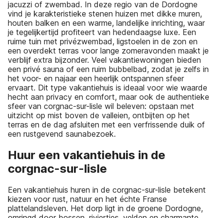
jacuzzi of zwembad. In deze regio van de Dordogne
vind je karakteristieke stenen huizen met dikke muren,
houten balken en een warme, landelijke inrichting, waar
je tegelijkertijd profiteert van hedendaagse luxe. Een
ruime tuin met privézwembad, ligstoelen in de zon en
een overdekt terras voor lange zomeravonden maakt je
verblijf extra bijzonder. Veel vakantiewoningen bieden
een privé sauna of een ruim bubbelbad, zodat je zelfs in
het voor- en najaar een heerlijk ontspannen sfeer
ervaart. Dit type vakantiehuis is ideaal voor wie waarde
hecht aan privacy en comfort, maar ook de authentieke
sfeer van corgnac-sur-lisle wil beleven: opstaan met
uitzicht op mist boven de valleien, ontbijten op het
terras en de dag afsluiten met een verfrissende duik of
een rustgevend saunabezoek.
Huur een vakantiehuis in de
corgnac-sur-lisle
Een vakantiehuis huren in de corgnac-sur-lisle betekent
kiezen voor rust, natuur en het échte Franse
plattelandsleven. Het dorp ligt in de groene Dordogne,
omringd door bossen, riviertjes, velden en charmante