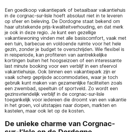
Een goedkoop vakantiepark of betaalbaar vakantiehuis
in de corgnac-sur-lisle hoeft absoluut niet in te leveren
op sfeer en beleving. De Dordogne staat bekend om
haar uitstekende prijs-kwaliteitverhouding, en dat merk
je ook in deze regio. Je kunt een gezellige
vakantiewoning vinden met alle basiscomfort, vaak met
een tuin, barbecue en voldoende ruimte voor het hele
gezin, zonder je budget te overschrijden. Wie flexibel is
in reisperiode, kan profiteren van aantrekkelijke
kortingen buiten het hoogseizoen of een interessante
last minute booking voor een verblijf in een sfeervol
vakantiehuisje. Ook binnen een vakantiepark zijn er
vaak scherp geprijsde accommodaties, waar je toch
gebruik kunt maken van gezamenlijke faciliteiten zoals
een zwembad, speeltuin of sportveld. Zo wordt een
gezinsvriendelijk verblijf in de corgnac-sur-lisle
toegankelijk voor iedereen die droomt van een vakantie
in het groen, vol uitstapjes naar dorpen, markten en
kastelen, maar ook let op de kosten.
De unieke charme van Corgnac-
sur-l’Isle en de Dordogne