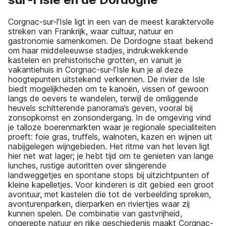
Corgnac-sur-l’Isle ligt in een van de meest karaktervolle
streken van Frankrijk, waar cultuur, natuur en
gastronomie samenkomen. De Dordogne staat bekend
om haar middeleeuwse stadjes, indrukwekkende
kastelen en prehistorische grotten, en vanuit je
vakantiehuis in Corgnac-sur-l’Isle kun je al deze
hoogtepunten uitstekend verkennen. De rivier de Isle
biedt mogelijkheden om te kanoën, vissen of gewoon
langs de oevers te wandelen, terwijl de omliggende
heuvels schitterende panorama’s geven, vooral bij
zonsopkomst en zonsondergang. In de omgeving vind
je talloze boerenmarkten waar je regionale specialiteiten
proeft: foie gras, truffels, walnoten, kazen en wijnen uit
nabijgelegen wijngebieden. Het ritme van het leven ligt
hier net wat lager; je hebt tijd om te genieten van lange
lunches, rustige autoritten over slingerende
landweggetjes en spontane stops bij uitzichtpunten of
kleine kapelletjes. Voor kinderen is dit gebied een groot
avontuur, met kastelen die tot de verbeelding spreken,
avonturenparken, dierparken en riviertjes waar zij
kunnen spelen. De combinatie van gastvrijheid,
ongerepte natuur en rijke geschiedenis maakt Corgnac-