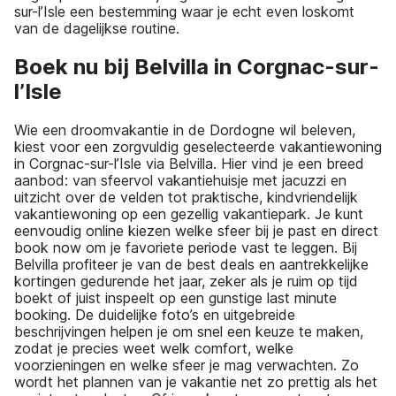
sur-l’Isle een bestemming waar je echt even loskomt
van de dagelijkse routine.
Boek nu bij Belvilla in Corgnac-sur-
l’Isle
Wie een droomvakantie in de Dordogne wil beleven,
kiest voor een zorgvuldig geselecteerde vakantiewoning
in Corgnac-sur-l’Isle via Belvilla. Hier vind je een breed
aanbod: van sfeervol vakantiehuisje met jacuzzi en
uitzicht over de velden tot praktische, kindvriendelijk
vakantiewoning op een gezellig vakantiepark. Je kunt
eenvoudig online kiezen welke sfeer bij je past en direct
book now om je favoriete periode vast te leggen. Bij
Belvilla profiteer je van de best deals en aantrekkelijke
kortingen gedurende het jaar, zeker als je ruim op tijd
boekt of juist inspeelt op een gunstige last minute
booking. De duidelijke foto’s en uitgebreide
beschrijvingen helpen je om snel een keuze te maken,
zodat je precies weet welk comfort, welke
voorzieningen en welke sfeer je mag verwachten. Zo
wordt het plannen van je vakantie net zo prettig als het