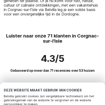
genieten ter plaatse. Of je nu komt voor rust, natuur,
cultuur of culinaire ontdekkingen, met een vakantiehuis
in Corgnac-sur-l’Isle via Belvilla leg je een solide basis
voor een onvergetelijke tijd in de Dordogne.
Luister naar onze 71 klanten in Corgnac-
sur-l'Isle
4.3/5
Gebaseerd op meer dan 71 recensies over 53 huizen
Meest populaire bestemmingen voor
DEZE WEBSITE MAAKT GEBRUIK VAN COOKIES
vakantie
Belvilla gebruikt cookies (en vergelijkbare technieken) om het
gebruiksgemak van de website te vergroten en de website
persoonlijker te maken.
Top steden met top voorzieningen voor vakantie