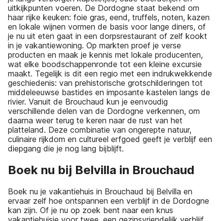
uitkijkpunten voeren. De Dordogne staat bekend om
haar rijke keuken: foie gras, eend, truffels, noten, kazen
en lokale wijnen vormen de basis voor lange diners, of
je nu uit eten gaat in een dorpsrestaurant of zelf kookt
in je vakantiewoning. Op markten proef je verse
producten en maak je kennis met lokale producenten,
wat elke boodschappenronde tot een kleine excursie
maakt. Tegelijk is dit een regio met een indrukwekkende
geschiedenis: van prehistorische grotschilderingen tot
middeleeuwse bastides en imposante kastelen langs de
rivier. Vanuit de Brouchaud kun je eenvoudig
verschillende delen van de Dordogne verkennen, om
daarna weer terug te keren naar de rust van het
platteland. Deze combinatie van ongerepte natuur,
culinaire rijkdom en cultureel erfgoed geeft je verblijf een
diepgang die je nog lang bijblijft.
Boek nu bij Belvilla in Brouchaud
Boek nu je vakantiehuis in Brouchaud bij Belvilla en
ervaar zelf hoe ontspannen een verblijf in de Dordogne
kan zijn. Of je nu op zoek bent naar een knus
vakantiehuisje voor twee, een gezinsvriendelijk verblijf