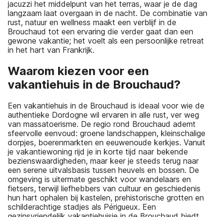
jacuzzi het middelpunt van het terras, waar je de dag
langzaam laat overgaan in de nacht. De combinatie van
rust, natuur en wellness maakt een verblijf in de
Brouchaud tot een ervaring die verder gaat dan een
gewone vakantie; het voelt als een persoonlijke retreat
in het hart van Frankrijk.
Waarom kiezen voor een
vakantiehuis in de Brouchaud?
Een vakantiehuis in de Brouchaud is ideaal voor wie de
authentieke Dordogne wil ervaren in alle rust, ver weg
van massatoerisme. De regio rond Brouchaud ademt
sfeervolle eenvoud: groene landschappen, kleinschalige
dorpjes, boerenmarkten en eeuwenoude kerkjes. Vanuit
je vakantiewoning rijd je in korte tijd naar bekende
bezienswaardigheden, maar keer je steeds terug naar
een serene uitvalsbasis tussen heuvels en bossen. De
omgeving is uitermate geschikt voor wandelaars en
fietsers, terwijl liefhebbers van cultuur en geschiedenis
hun hart ophalen bij kastelen, prehistorische grotten en
schilderachtige stadjes als Périgueux. Een
gezinsvriendelijk vakantiehuisje in de Brouchaud biedt