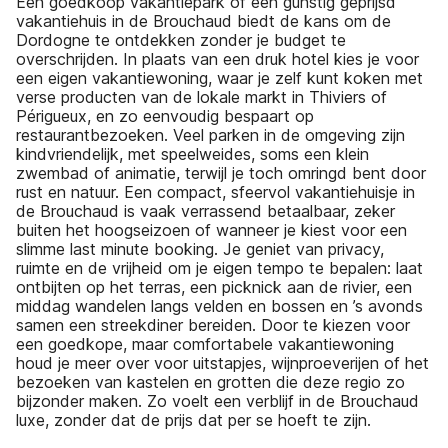
Een goedkoop vakantiepark of een gunstig geprijsd
vakantiehuis in de Brouchaud biedt de kans om de
Dordogne te ontdekken zonder je budget te
overschrijden. In plaats van een druk hotel kies je voor
een eigen vakantiewoning, waar je zelf kunt koken met
verse producten van de lokale markt in Thiviers of
Périgueux, en zo eenvoudig bespaart op
restaurantbezoeken. Veel parken in de omgeving zijn
kindvriendelijk, met speelweides, soms een klein
zwembad of animatie, terwijl je toch omringd bent door
rust en natuur. Een compact, sfeervol vakantiehuisje in
de Brouchaud is vaak verrassend betaalbaar, zeker
buiten het hoogseizoen of wanneer je kiest voor een
slimme last minute booking. Je geniet van privacy,
ruimte en de vrijheid om je eigen tempo te bepalen: laat
ontbijten op het terras, een picknick aan de rivier, een
middag wandelen langs velden en bossen en ’s avonds
samen een streekdiner bereiden. Door te kiezen voor
een goedkope, maar comfortabele vakantiewoning
houd je meer over voor uitstapjes, wijnproeverijen of het
bezoeken van kastelen en grotten die deze regio zo
bijzonder maken. Zo voelt een verblijf in de Brouchaud
luxe, zonder dat de prijs dat per se hoeft te zijn.