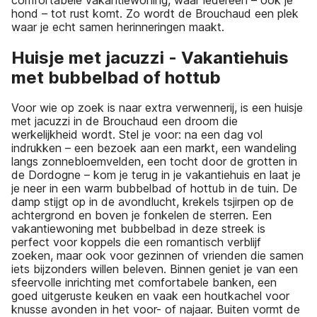
hond – tot rust komt. Zo wordt de Brouchaud een plek
waar je echt samen herinneringen maakt.
Huisje met jacuzzi - Vakantiehuis
met bubbelbad of hottub
Voor wie op zoek is naar extra verwennerij, is een huisje
met jacuzzi in de Brouchaud een droom die
werkelijkheid wordt. Stel je voor: na een dag vol
indrukken – een bezoek aan een markt, een wandeling
langs zonnebloemvelden, een tocht door de grotten in
de Dordogne – kom je terug in je vakantiehuis en laat je
je neer in een warm bubbelbad of hottub in de tuin. De
damp stijgt op in de avondlucht, krekels tsjirpen op de
achtergrond en boven je fonkelen de sterren. Een
vakantiewoning met bubbelbad in deze streek is
perfect voor koppels die een romantisch verblijf
zoeken, maar ook voor gezinnen of vrienden die samen
iets bijzonders willen beleven. Binnen geniet je van een
sfeervolle inrichting met comfortabele banken, een
goed uitgeruste keuken en vaak een houtkachel voor
knusse avonden in het voor- of najaar. Buiten vormt de