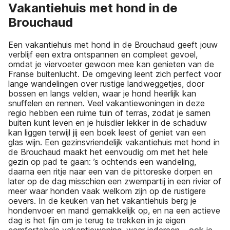
Vakantiehuis met hond in de
Brouchaud
Een vakantiehuis met hond in de Brouchaud geeft jouw
verblijf een extra ontspannen en compleet gevoel,
omdat je viervoeter gewoon mee kan genieten van de
Franse buitenlucht. De omgeving leent zich perfect voor
lange wandelingen over rustige landweggetjes, door
bossen en langs velden, waar je hond heerlijk kan
snuffelen en rennen. Veel vakantiewoningen in deze
regio hebben een ruime tuin of terras, zodat je samen
buiten kunt leven en je huisdier lekker in de schaduw
kan liggen terwijl jij een boek leest of geniet van een
glas wijn. Een gezinsvriendelijk vakantiehuis met hond in
de Brouchaud maakt het eenvoudig om met het hele
gezin op pad te gaan: ’s ochtends een wandeling,
daarna een ritje naar een van de pittoreske dorpen en
later op de dag misschien een zwempartij in een rivier of
meer waar honden vaak welkom zijn op de rustigere
oevers. In de keuken van het vakantiehuis berg je
hondenvoer en mand gemakkelijk op, en na een actieve
dag is het fijn om je terug te trekken in je eigen
comfortabele vakantiewoning, waar iedereen – ook je