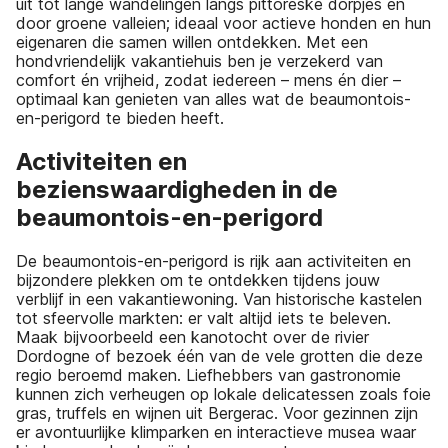
uit tot lange wandelingen langs pittoreske dorpjes en
door groene valleien; ideaal voor actieve honden en hun
eigenaren die samen willen ontdekken. Met een
hondvriendelijk vakantiehuis ben je verzekerd van
comfort én vrijheid, zodat iedereen – mens én dier –
optimaal kan genieten van alles wat de beaumontois-
en-perigord te bieden heeft.
Activiteiten en
bezienswaardigheden in de
beaumontois-en-perigord
De beaumontois-en-perigord is rijk aan activiteiten en
bijzondere plekken om te ontdekken tijdens jouw
verblijf in een vakantiewoning. Van historische kastelen
tot sfeervolle markten: er valt altijd iets te beleven.
Maak bijvoorbeeld een kanotocht over de rivier
Dordogne of bezoek één van de vele grotten die deze
regio beroemd maken. Liefhebbers van gastronomie
kunnen zich verheugen op lokale delicatessen zoals foie
gras, truffels en wijnen uit Bergerac. Voor gezinnen zijn
er avontuurlijke klimparken en interactieve musea waar