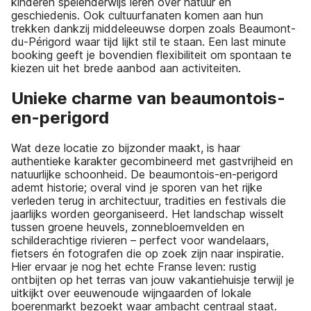
kinderen spelenderwijs leren over natuur en
geschiedenis. Ook cultuurfanaten komen aan hun
trekken dankzij middeleeuwse dorpen zoals Beaumont-
du-Périgord waar tijd lijkt stil te staan. Een last minute
booking geeft je bovendien flexibiliteit om spontaan te
kiezen uit het brede aanbod aan activiteiten.
Unieke charme van beaumontois-
en-perigord
Wat deze locatie zo bijzonder maakt, is haar
authentieke karakter gecombineerd met gastvrijheid en
natuurlijke schoonheid. De beaumontois-en-perigord
ademt historie; overal vind je sporen van het rijke
verleden terug in architectuur, tradities en festivals die
jaarlijks worden georganiseerd. Het landschap wisselt
tussen groene heuvels, zonnebloemvelden en
schilderachtige rivieren – perfect voor wandelaars,
fietsers én fotografen die op zoek zijn naar inspiratie.
Hier ervaar je nog het echte Franse leven: rustig
ontbijten op het terras van jouw vakantiehuisje terwijl je
uitkijkt over eeuwenoude wijngaarden of lokale
boerenmarkt bezoekt waar ambacht centraal staat.