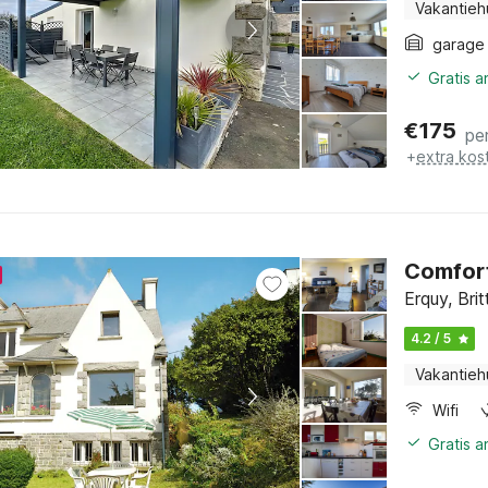
Vakantieh
garage
Gratis 
€
175
pe
+
extra kos
Comfort
Erquy, Bri
4.2 / 5
Vakantieh
Wifi
Gratis 