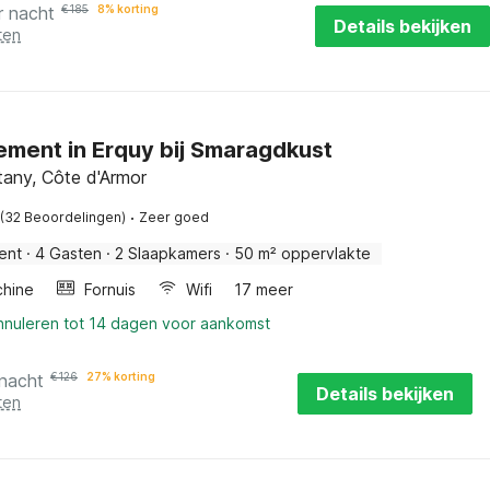
r nacht
€
185
8% korting
Details bekijken
ten
ment in Erquy bij Smaragdkust
ttany, Côte d'Armor
·
(32 Beoordelingen)
Zeer goed
ent
·
4 Gasten
·
2 Slaapkamers
·
50 m² oppervlakte
hine
Fornuis
Wifi
17 meer
annuleren tot 14 dagen voor aankomst
 nacht
€
126
27% korting
Details bekijken
ten