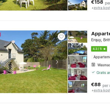
€
158
pe
+
extra kos
Apparte
Erquy, Bri
4.3 / 5
Appartem
Wasmac
Gratis 
€
88
per
+
extra kos