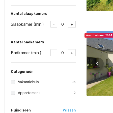
Aantal slaapkamers
Slaapkamer (min.)
0
-
+
Award Winner 2024
Aantal badkamers
Badkamer (min.)
0
-
+
Categorieën
Vakantiehuis
36
Appartement
2
Huisdieren
Wissen