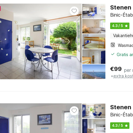
Stenen 
Binic-Étab
4.3 / 5
Vakantieh
Wasmac
Gratis 
€
99
per
+
extra kos
Stenen 
Binic-Étab
4.3 / 5