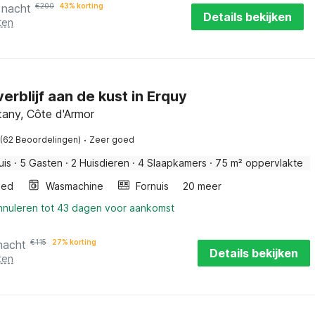
 nacht
€
200
43% korting
Details bekijken
ten
 verblijf aan de kust in Erquy
ttany, Côte d'Armor
·
(62 Beoordelingen)
Zeer goed
uis
·
5 Gasten
·
2 Huisdieren
·
4 Slaapkamers
·
75 m² oppervlakte
bed
Wasmachine
Fornuis
20 meer
annuleren tot 43 dagen voor aankomst
nacht
€
115
27% korting
Details bekijken
ten