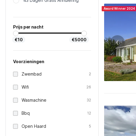
43 Dagen Gratis Annulering
Award Winner 2024
Prijs per nacht
€10
€5000
Voorzieningen
Zwembad
2
Wifi
26
Wasmachine
32
Bbq
12
Open Haard
5