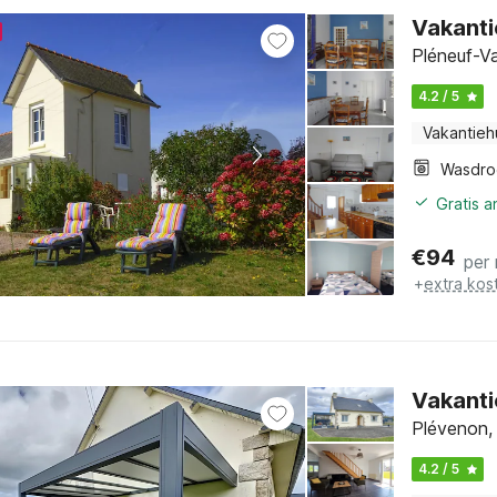
Vakanti
Pléneuf-Va
4.2 / 5
Vakantieh
Wasdro
Gratis 
€
94
per
+
extra kos
Vakanti
Plévenon, 
4.2 / 5