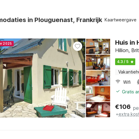
daties in Plouguenast, Frankrijk
Kaartweergave
Huis in 
er 2025
Hillion, Br
4.3 / 5
Vakantieh
Wifi
Gratis 
€
106
pe
+
extra kos