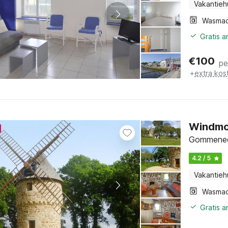
Vakantieh
Wasmac
Gratis 
€
100
pe
+
extra kos
Windmol
Gommenec'
4.2 / 5
Vakantieh
Wasmac
Gratis 