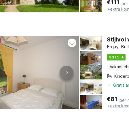
€
111
per
+
extra kos
Stijlvol
Erquy, Bri
4.3 / 5
Vakantieh
Kinder
Gratis 
€
81
per 
+
extra kos