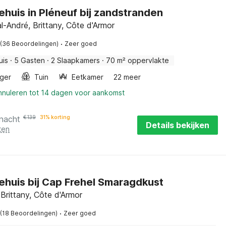
ehuis in Pléneuf bij zandstranden
l-André, Brittany, Côte d'Armor
·
(36 Beoordelingen)
Zeer goed
uis
·
5 Gasten
·
2 Slaapkamers
·
70 m² oppervlakte
ger
Tuin
Eetkamer
22 meer
annuleren tot 14 dagen voor aankomst
 nacht
€
139
31% korting
Details bekijken
ten
ehuis bij Cap Frehel Smaragdkust
Brittany, Côte d'Armor
·
(18 Beoordelingen)
Zeer goed