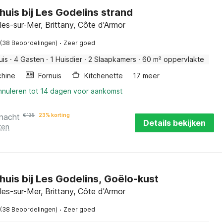
huis bij Les Godelins strand
les-sur-Mer, Brittany, Côte d'Armor
·
(38 Beoordelingen)
Zeer goed
uis
·
4 Gasten
·
1 Huisdier
·
2 Slaapkamers
·
60 m² oppervlakte
hine
Fornuis
Kitchenette
17 meer
annuleren tot 14 dagen voor aankomst
 nacht
€
135
23% korting
Details bekijken
ten
huis bij Les Godelins, Goëlo-kust
les-sur-Mer, Brittany, Côte d'Armor
·
(38 Beoordelingen)
Zeer goed