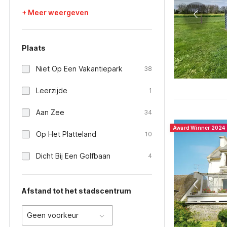
+ Meer weergeven
Plaats
Niet Op Een Vakantiepark
38
Leerzijde
1
Aan Zee
34
Award Winner 2024
Op Het Platteland
10
Dicht Bij Een Golfbaan
4
Afstand tot het stadscentrum
Geen voorkeur