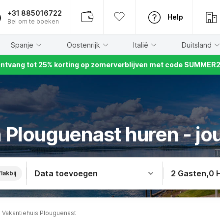
+31 885016722
Help
Bel om te boeken
Spanje
Oostenrijk
Italië
Duitsland
ntvang tot 25% korting op zomerverblijven met code SUMMER
 Plouguenast huren - jo
Data toevoegen
2 Gasten
,
0 
lakbij
Vakantiehuis Plouguenast