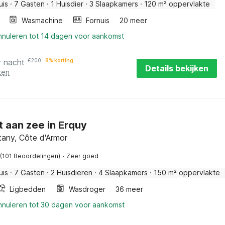
uis
·
7 Gasten
·
1 Huisdier
·
3 Slaapkamers
·
120 m² oppervlakte
Wasmachine
Fornuis
20 meer
annuleren tot 14 dagen voor aankomst
r nacht
€
200
8% korting
Details bekijken
ten
 aan zee in Erquy
ttany, Côte d'Armor
·
(101 Beoordelingen)
Zeer goed
uis
·
7 Gasten
·
2 Huisdieren
·
4 Slaapkamers
·
150 m² oppervlakte
Ligbedden
Wasdroger
36 meer
annuleren tot 30 dagen voor aankomst