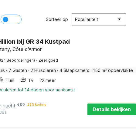
Sorteer op
Populariteit
Hillion bij GR 34 Kustpad
ittany, Côte d'Armor
·
(24 Beoordelingen)
Zeer goed
uis
·
7 Gasten
·
2 Huisdieren
·
4 Slaapkamers
·
150 m² oppervlakte
Tuin
Tv
22 meer
annuleren tot 14 dagen voor aankomst
r nacht
€
150
28% korting
Details bekijken
ten