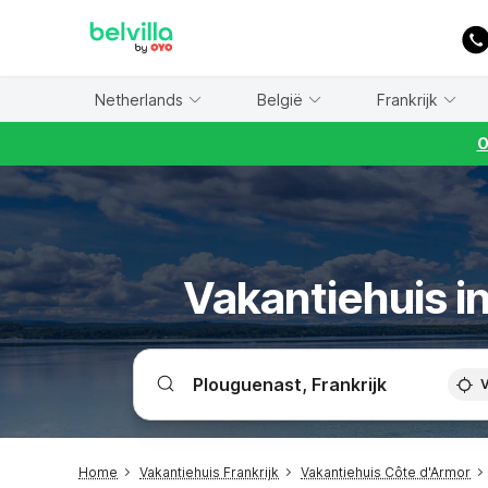
WIZARD MEMBER
Netherlands
België
Frankrijk
O
Vakantiehuis in
V
Home
Vakantiehuis Frankrijk
Vakantiehuis Côte d'Armor